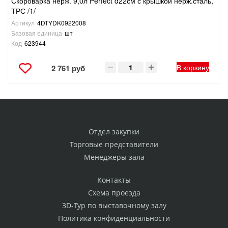
Скороварка нерж. 9,0л Perfect d22см с крышкой нерж.сталь,
ТРС /1/
Артикул
4DTYDK0922008
Базовая единица
шт
Код
623944
В корзину
2 761 руб
Отдел закупки
Торговые представители
Менеджеры зала
Контакты
Схема проезда
3D-Тур по выставочному залу
Политика конфиденциальности