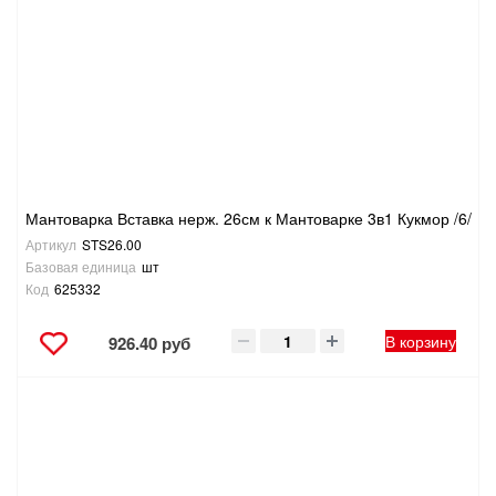
ТОВАРЫ ДЛЯ ОТДЫХА И ТУРИЗМА
ЭЛЕКТРОИНСТРУМЕНТЫ, БЕНЗОИНСТРУМЕНТЫ
ЭЛЕКТРОМОНТАЖНЫЕ ТОВАРЫ, СВЕТОТЕХНИКА
Мантоварка Вставка нерж. 26см к Мантоварке 3в1 Кукмор /6/
Артикул
STS26.00
Базовая единица
шт
Код
625332
В корзину
926.40 руб