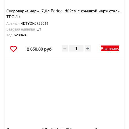
Скороварка нерж. 7,0л Perfect d22см с крышкой нерж.сталь,
ТРС /1/
Артикул
4DTYDK0722011
Базовая единица
шт
Код
623943
В корзину
2 658.80 руб