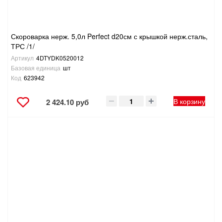
Скороварка нерж. 5,0л Perfect d20см с крышкой нерж.сталь,
ТРС /1/
Артикул
4DTYDK0520012
Базовая единица
шт
Код
623942
В корзину
2 424.10 руб