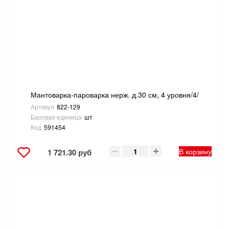
Мантоварка-пароварка нерж. д.30 см, 4 уровня/4/
Артикул
822-129
Базовая единица
шт
Код
591454
В корзину
1 721.30 руб