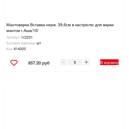
Мантоварка Вставка нерж. 39,6см в кастрюлю для варки
мантов г.Аша/10/
Артикул
1с2231
Базовая единица
шт
Код
614020
В корзину
857.20 руб