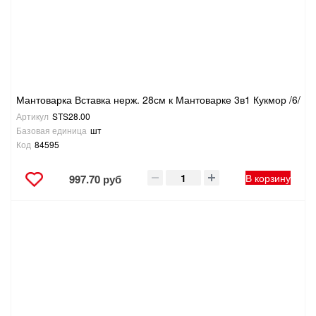
Мантоварка Вставка нерж. 28см к Мантоварке 3в1 Кукмор /6/
Артикул
STS28.00
Базовая единица
шт
Код
84595
В корзину
997.70 руб