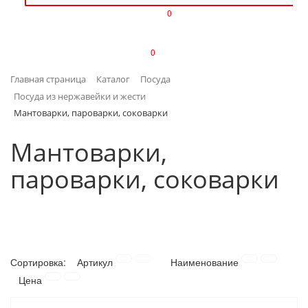
0
ИЗДЕЛИЯ ИЗ ПЛАСТМАССЫ
0
ИНСТРУМЕНТЫ
Главная страница
Каталог
Посуда
ИНТЕРЬЕР
Посуда из нержавейки и жести
Мантоварки, пароварки, соковарки
КАНЦТОВАРЫ
Мантоварки,
КЛИМАТИЧЕСКАЯ ТЕХНИКА
пароварки, соковарки
КРЕПЕЖ И СКОБЯНЫЕ ИЗДЕЛИЯ
ЛАКОКРАСОЧНЫЕ МАТЕРИАЛЫ
НАСОСНОЕ ОБОРУДОВАНИЕ
Сортировка:
Артикул
Наименование
Цена
ПОСУДА