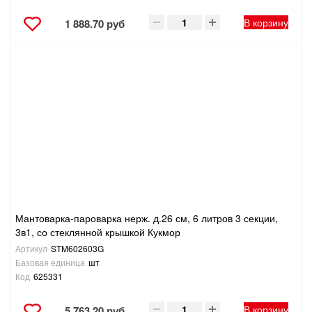
В корзину
1 888.70 руб
Мантоварка-пароварка нерж. д.26 см, 6 литров 3 секции,
3в1, со стеклянной крышкой Кукмор
Артикул
STM602603G
Базовая единица
шт
Код
625331
В корзину
5 763.20 руб