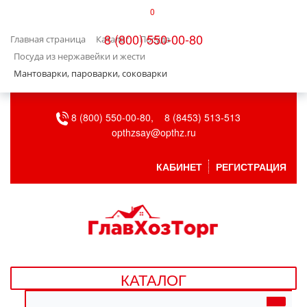
0
КАТАЛОГ
8 (800) 550-00-80
Главная страница
Каталог
Посуда
БЫТОВАЯ ТЕХНИКА
Посуда из нержавейки и жести
Мантоварки, пароварки, соковарки
БЫТОВАЯ ХИМИЯ/УБОРКА
8 (800) 550-00-80,
8 (8453) 513-513
ВЕНТИЛЯЦИЯ
opthzsay@opthz.ru
ВСЕ ДЛЯ БАНИ
КАБИНЕТ
РЕГИСТРАЦИЯ
ГАЗОВОЕ ОБОРУДОВАНИЕ
ДАЧА, САД И ОГОРОД
ДВЕРНЫЕ ПОЛОТНА
КАТАЛОГ
ДЕТСКИЕ ТОВАРЫ