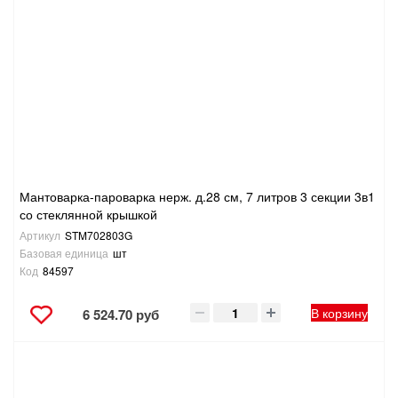
Мантоварка-пароварка нерж. д.28 см, 7 литров 3 секции 3в1
со стеклянной крышкой
Артикул
STM702803G
Базовая единица
шт
Код
84597
В корзину
6 524.70 руб