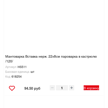
САНТЕХНИКА
СВАРОЧНОЕ ОБОРУДОВАНИЕ И МАТЕРИАЛЫ
СКЛАДСКОЕ ОБОРУДОВАНИЕ
СНЕГОУБОРОЧНЫЙ ИНВЕНТАРЬ
СТРЕМЯНКИ,ЛЕСТНИЦЫ
Мантоварка Вставка нерж. 22х8см пароварка в кастрюлю
/120/
Артикул
HS511
СТРОИТЕЛЬНЫЕ И ОТДЕЛОЧНЫЕ МАТЕРИАЛЫ
Базовая единица
шт
Код
618254
ТОВАРЫ ДЛЯ АВТО
В корзину
94.50 руб
ТОВАРЫ ДЛЯ ДОМА
ТОВАРЫ ДЛЯ ЖИВОТНЫХ