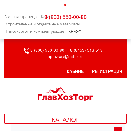
0
КАТАЛОГ
8 (800) 550-00-80
Главная страница
Каталог
БЫТОВАЯ ТЕХНИКА
Строительные и отделочные материалы
Гипсокартон и комплектующие
КНАУФ
БЫТОВАЯ ХИМИЯ/УБОРКА
8 (800) 550-00-80,
8 (8453) 513-513
ВЕНТИЛЯЦИЯ
opthzsay@opthz.ru
ВСЕ ДЛЯ БАНИ
КАБИНЕТ
РЕГИСТРАЦИЯ
ГАЗОВОЕ ОБОРУДОВАНИЕ
ДАЧА, САД И ОГОРОД
ДВЕРНЫЕ ПОЛОТНА
КАТАЛОГ
ДЕТСКИЕ ТОВАРЫ