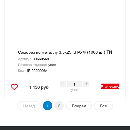
Саморез по металлу 3,5х25 КНАУФ (1000 шт) TN
Артикул
00669563
Базовая единица
упак
Код
ЦБ-00009964
В корзину
1 150 руб
упак
Назад
1
2
Вперед
Все