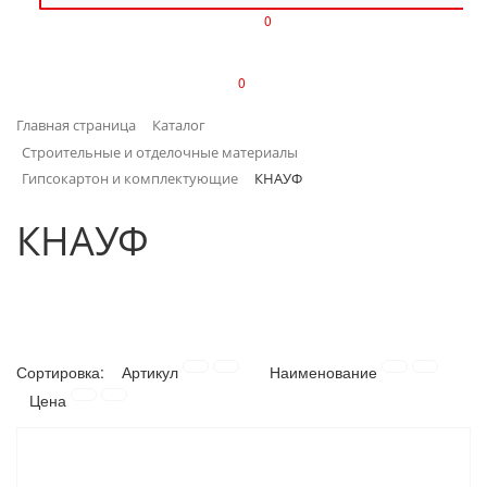
0
ИЗДЕЛИЯ ИЗ ПЛАСТМАССЫ
0
ИНСТРУМЕНТЫ
Главная страница
Каталог
ИНТЕРЬЕР
Строительные и отделочные материалы
Гипсокартон и комплектующие
КНАУФ
КАНЦТОВАРЫ
КНАУФ
КЛИМАТИЧЕСКАЯ ТЕХНИКА
КРЕПЕЖ И СКОБЯНЫЕ ИЗДЕЛИЯ
ЛАКОКРАСОЧНЫЕ МАТЕРИАЛЫ
Сортировка:
Артикул
Наименование
Цена
НАСОСНОЕ ОБОРУДОВАНИЕ
ПОСУДА