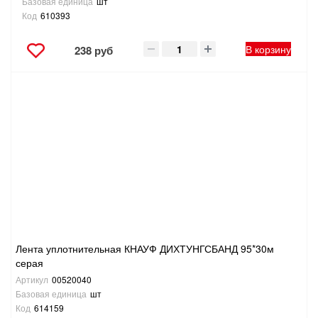
Базовая единица
шт
Код
610393
В корзину
238 руб
Лента уплотнительная КНАУФ ДИХТУНГСБАНД 95*30м
серая
Артикул
00520040
Базовая единица
шт
Код
614159