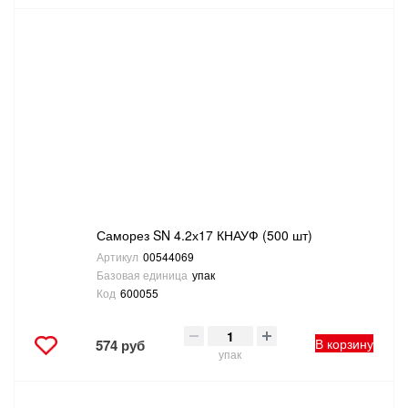
Саморез SN 4.2х17 КНАУФ (500 шт)
Артикул
00544069
Базовая единица
упак
Код
600055
В корзину
574 руб
упак