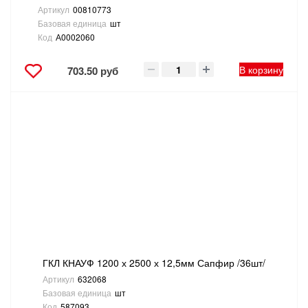
Артикул
00810773
Базовая единица
шт
Код
А0002060
В корзину
703.50 руб
ГКЛ КНАУФ 1200 х 2500 х 12,5мм Сапфир /36шт/
Артикул
632068
Базовая единица
шт
Код
587093