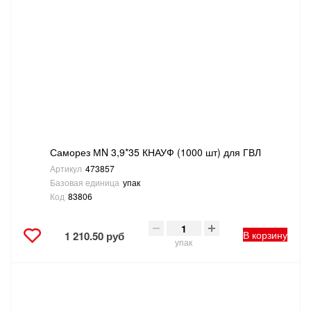
Саморез МN 3,9*35 КНАУФ (1000 шт) для ГВЛ
Артикул
473857
Базовая единица
упак
Код
83806
В корзину
1 210.50 руб
упак