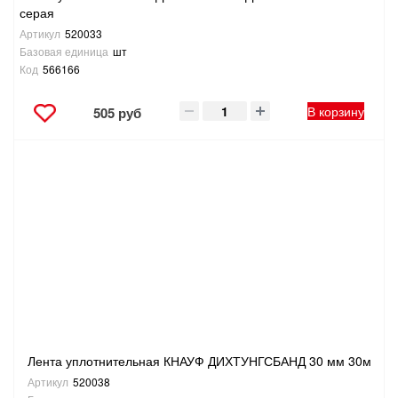
серая
Артикул
520033
Базовая единица
шт
Код
566166
В корзину
505 руб
Лента уплотнительная КНАУФ ДИХТУНГСБАНД 30 мм 30м
Артикул
520038