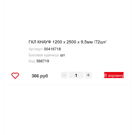
ТОВАРЫ ДЛЯ ОТДЫХА И ТУРИЗМА
ЭЛЕКТРОИНСТРУМЕНТЫ, БЕНЗОИНСТРУМЕНТЫ
ЭЛЕКТРОМОНТАЖНЫЕ ТОВАРЫ, СВЕТОТЕХНИКА
ГКЛ КНАУФ 1200 х 2500 х 9,5мм /72шт/
Артикул
00416718
Базовая единица
шт
Код
566719
В корзину
366 руб