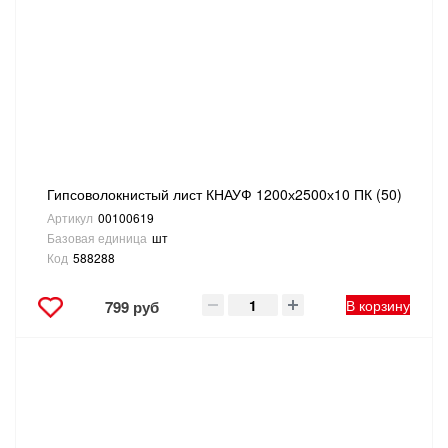
САНТЕХНИКА
СВАРОЧНОЕ ОБОРУДОВАНИЕ И МАТЕРИАЛЫ
СКЛАДСКОЕ ОБОРУДОВАНИЕ
СНЕГОУБОРОЧНЫЙ ИНВЕНТАРЬ
Гипсоволокнистый лист КНАУФ 1200х2500х10 ПК (50)
Артикул
00100619
СТРЕМЯНКИ,ЛЕСТНИЦЫ
Базовая единица
шт
Код
588288
СТРОИТЕЛЬНЫЕ И ОТДЕЛОЧНЫЕ МАТЕРИАЛЫ
В корзину
799 руб
ТОВАРЫ ДЛЯ АВТО
ТОВАРЫ ДЛЯ ДОМА
ТОВАРЫ ДЛЯ ЖИВОТНЫХ