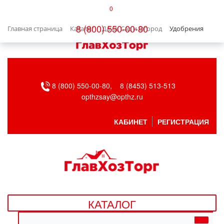
0
КАТАЛОГ
8 (800) 550-00-80
Главная страница
Каталог
Дача, Сад и Огород
Удобрения
БЫТОВАЯ ТЕХНИКА
БЫТОВАЯ ХИМИЯ/УБОРКА
8 (800) 550-00-80,
8 (8453) 513-513
ВЕНТИЛЯЦИЯ
opthzsay@opthz.ru
ВСЕ ДЛЯ БАНИ
КАБИНЕТ
РЕГИСТРАЦИЯ
ГАЗОВОЕ ОБОРУДОВАНИЕ
ДАЧА, САД И ОГОРОД
ДВЕРНЫЕ ПОЛОТНА
КАТАЛОГ
ДЕТСКИЕ ТОВАРЫ