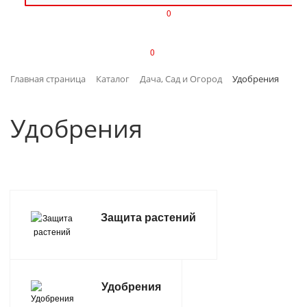
0
ИЗДЕЛИЯ ИЗ ПЛАСТМАССЫ
0
ИНСТРУМЕНТЫ
Главная страница
Каталог
Дача, Сад и Огород
Удобрения
ИНТЕРЬЕР
Удобрения
КАНЦТОВАРЫ
КЛИМАТИЧЕСКАЯ ТЕХНИКА
КРЕПЕЖ И СКОБЯНЫЕ ИЗДЕЛИЯ
Защита растений
ЛАКОКРАСОЧНЫЕ МАТЕРИАЛЫ
НАСОСНОЕ ОБОРУДОВАНИЕ
Удобрения
ПОСУДА