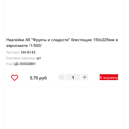
Наклейки А5 "Фрукты и сладости" блестящие 150х225мм в
европакете /1/500/
Артикул
НН-8143
Базовая единица
шт
Код
ЦБ-00003891
В корзину
5.70 руб