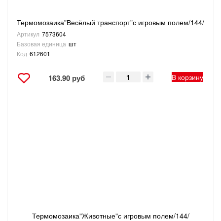
Термомозаика"Весёлый транспорт"с игровым полем/144/
Артикул
7573604
Базовая единица
шт
Код
612601
В корзину
163.90 руб
Термомозаика"Животные"с игровым полем/144/