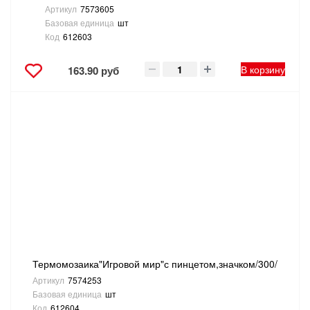
Артикул
7573605
Базовая единица
шт
Код
612603
В корзину
163.90 руб
Термомозаика"Игровой мир"с пинцетом,значком/300/
Артикул
7574253
Базовая единица
шт
Код
612604