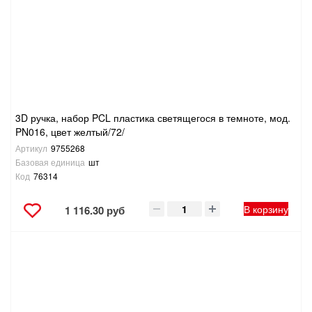
САНТЕХНИКА
СВАРОЧНОЕ ОБОРУДОВАНИЕ И МАТЕРИАЛЫ
СКЛАДСКОЕ ОБОРУДОВАНИЕ
3D ручка, набор PCL пластика светящегося в темноте, мод.
СНЕГОУБОРОЧНЫЙ ИНВЕНТАРЬ
PN016, цвет желтый/72/
Артикул
9755268
СТРЕМЯНКИ,ЛЕСТНИЦЫ
Базовая единица
шт
Код
76314
СТРОИТЕЛЬНЫЕ И ОТДЕЛОЧНЫЕ МАТЕРИАЛЫ
В корзину
1 116.30 руб
ТОВАРЫ ДЛЯ АВТО
ТОВАРЫ ДЛЯ ДОМА
ТОВАРЫ ДЛЯ ЖИВОТНЫХ