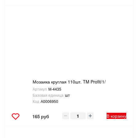
Мозаика круглая 110шт. TM Profit/1/
Артикул
М-4435
Базовая единица
шт
Код
А0006950
В корзину
165 руб