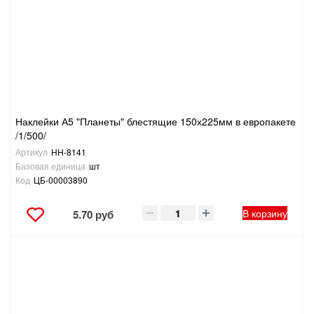
Наклейки А5 "Планеты" блестящие 150х225мм в европакете
/1/500/
Артикул
НН-8141
Базовая единица
шт
Код
ЦБ-00003890
В корзину
5.70 руб