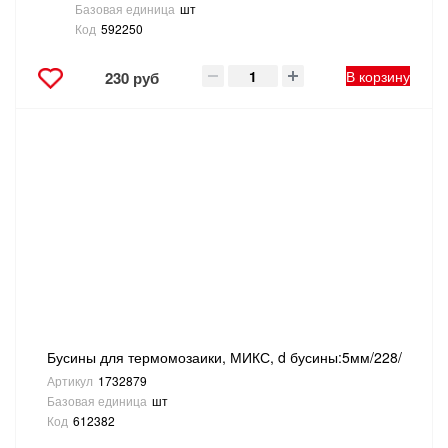
Базовая единица
шт
Код
592250
В корзину
230 руб
Бусины для термомозаики, МИКС, d бусины:5мм/228/
Артикул
1732879
Базовая единица
шт
Код
612382