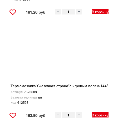
В корзину
181.20 руб
Термомозаика"Сказочная страна"с игровым полем/144/
Артикул
7573603
Базовая единица
шт
Код
612598
В корзину
163.90 руб