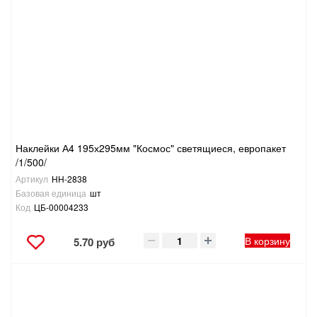
Наклейки А4 195х295мм "Космос" светящиеся, европакет
/1/500/
Артикул
НН-2838
Базовая единица
шт
Код
ЦБ-00004233
В корзину
5.70 руб