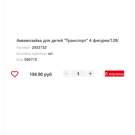
ТОВАРЫ ДЛЯ ОТДЫХА И ТУРИЗМА
ЭЛЕКТРОИНСТРУМЕНТЫ, БЕНЗОИНСТРУМЕНТЫ
ЭЛЕКТРОМОНТАЖНЫЕ ТОВАРЫ, СВЕТОТЕХНИКА
Аквамозайка для детей "Транспорт" 4 фигурки/128/
Артикул
2933732
Базовая единица
шт
Код
590715
В корзину
194.90 руб