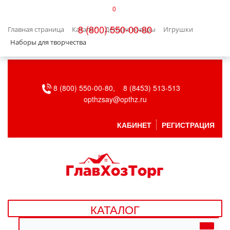
0
КАТАЛОГ
8 (800) 550-00-80
Главная страница
Каталог
Детские товары
Игрушки
БЫТОВАЯ ТЕХНИКА
Наборы для творчества
БЫТОВАЯ ХИМИЯ/УБОРКА
8 (800) 550-00-80,
8 (8453) 513-513
ВЕНТИЛЯЦИЯ
opthzsay@opthz.ru
ВСЕ ДЛЯ БАНИ
КАБИНЕТ
РЕГИСТРАЦИЯ
ГАЗОВОЕ ОБОРУДОВАНИЕ
ДАЧА, САД И ОГОРОД
ДВЕРНЫЕ ПОЛОТНА
КАТАЛОГ
ДЕТСКИЕ ТОВАРЫ