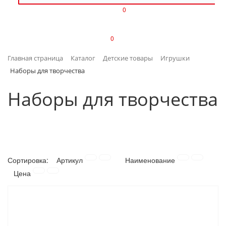
0
ИЗДЕЛИЯ ИЗ ПЛАСТМАССЫ
0
ИНСТРУМЕНТЫ
Главная страница
Каталог
Детские товары
Игрушки
ИНТЕРЬЕР
Наборы для творчества
КАНЦТОВАРЫ
Наборы для творчества
КЛИМАТИЧЕСКАЯ ТЕХНИКА
КРЕПЕЖ И СКОБЯНЫЕ ИЗДЕЛИЯ
Сортировка:
Артикул
Наименование
ЛАКОКРАСОЧНЫЕ МАТЕРИАЛЫ
Цена
НАСОСНОЕ ОБОРУДОВАНИЕ
ПОСУДА