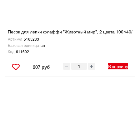
Песок для лепки флаффи "Животный мир", 2 цвета 100г/40/
Артикул
5165233
Базовая единица
шт
Код
611602
В корзину
207 руб