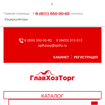
0
КАТАЛОГ
8 (800) 550-00-80
Главная страница
Каталог
Климатическая техника
БЫТОВАЯ ТЕХНИКА
Рециркуляторы
БЫТОВАЯ ХИМИЯ/УБОРКА
8 (800) 550-00-80,
8 (8453) 513-513
ВЕНТИЛЯЦИЯ
opthzsay@opthz.ru
ВСЕ ДЛЯ БАНИ
КАБИНЕТ
РЕГИСТРАЦИЯ
ГАЗОВОЕ ОБОРУДОВАНИЕ
ДАЧА, САД И ОГОРОД
ДВЕРНЫЕ ПОЛОТНА
КАТАЛОГ
ДЕТСКИЕ ТОВАРЫ