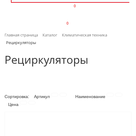
0
ИЗДЕЛИЯ ИЗ ПЛАСТМАССЫ
0
ИНСТРУМЕНТЫ
Главная страница
Каталог
Климатическая техника
ИНТЕРЬЕР
Рециркуляторы
КАНЦТОВАРЫ
Рециркуляторы
КЛИМАТИЧЕСКАЯ ТЕХНИКА
КРЕПЕЖ И СКОБЯНЫЕ ИЗДЕЛИЯ
Сортировка:
Артикул
Наименование
ЛАКОКРАСОЧНЫЕ МАТЕРИАЛЫ
Цена
НАСОСНОЕ ОБОРУДОВАНИЕ
ПОСУДА