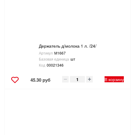
ТОВАРЫ ДЛЯ ОТДЫХА И ТУРИЗМА
ЭЛЕКТРОИНСТРУМЕНТЫ, БЕНЗОИНСТРУМЕНТЫ
ЭЛЕКТРОМОНТАЖНЫЕ ТОВАРЫ, СВЕТОТЕХНИКА
Держатель д/молока 1 л. /24/
Артикул
М1667
Базовая единица
шт
Код
00021346
В корзину
45.30 руб