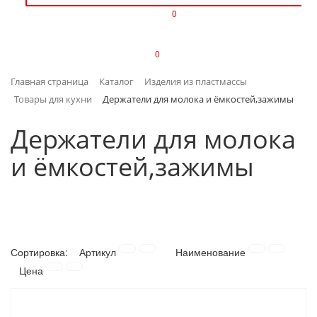
0
ИЗДЕЛИЯ ИЗ ПЛАСТМАССЫ
0
ИНСТРУМЕНТЫ
Главная страница
Каталог
Изделия из пластмассы
ИНТЕРЬЕР
Товары для кухни
Держатели для молока и ёмкостей,зажимы
КАНЦТОВАРЫ
Держатели для молока
и ёмкостей,зажимы
КЛИМАТИЧЕСКАЯ ТЕХНИКА
КРЕПЕЖ И СКОБЯНЫЕ ИЗДЕЛИЯ
ЛАКОКРАСОЧНЫЕ МАТЕРИАЛЫ
Сортировка:
Артикул
Наименование
НАСОСНОЕ ОБОРУДОВАНИЕ
Цена
ПОСУДА