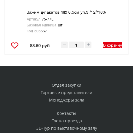
Зажим д/пакетов mix 6.5см уп.3 /12//180/
Артикул
75-77LF
Базовая единица
шт
Код
536567
В корзину
88.60 руб
Отдел закупки
Торговые представители
Менеджеры зала
Контакты
Схема проезда
3D-Тур по выставочному залу