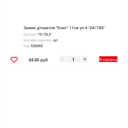
Зажим д/пакетов "Клип" 11см уп.4 /24//192/
Артикул
75-75LF
Базовая единица
шт
Код
536565
В корзину
64.60 руб