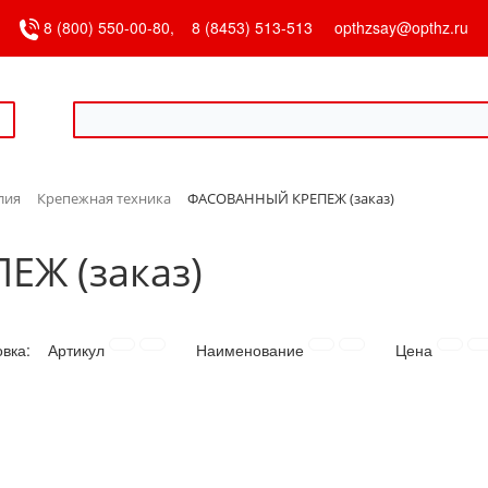
8 (800) 550-00-80,
8 (8453) 513-513
opthzsay@opthz.ru
лия
Крепежная техника
ФАСОВАННЫЙ КРЕПЕЖ (заказ)
Ж (заказ)
овка:
Артикул
Наименование
Цена