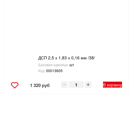
САНТЕХНИКА
СВАРОЧНОЕ ОБОРУДОВАНИЕ И МАТЕРИАЛЫ
СКЛАДСКОЕ ОБОРУДОВАНИЕ
СНЕГОУБОРОЧНЫЙ ИНВЕНТАРЬ
ДСП 2,5 х 1,83 х 0,16 мм /38/
Базовая единица
шт
СТРЕМЯНКИ,ЛЕСТНИЦЫ
Код
00013605
СТРОИТЕЛЬНЫЕ И ОТДЕЛОЧНЫЕ МАТЕРИАЛЫ
В корзину
1 320 руб
ТОВАРЫ ДЛЯ АВТО
ТОВАРЫ ДЛЯ ДОМА
ТОВАРЫ ДЛЯ ЖИВОТНЫХ