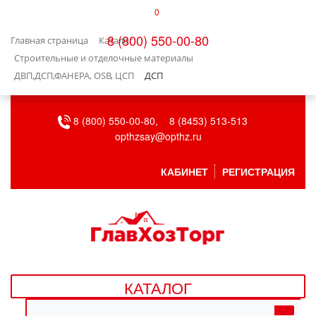
0
КАТАЛОГ
8 (800) 550-00-80
Главная страница
Каталог
БЫТОВАЯ ТЕХНИКА
Строительные и отделочные материалы
ДВП,ДСП,ФАНЕРА, OSB, ЦСП
ДСП
БЫТОВАЯ ХИМИЯ/УБОРКА
8 (800) 550-00-80,
8 (8453) 513-513
ВЕНТИЛЯЦИЯ
opthzsay@opthz.ru
ВСЕ ДЛЯ БАНИ
КАБИНЕТ
РЕГИСТРАЦИЯ
ГАЗОВОЕ ОБОРУДОВАНИЕ
ДАЧА, САД И ОГОРОД
ДВЕРНЫЕ ПОЛОТНА
КАТАЛОГ
ДЕТСКИЕ ТОВАРЫ