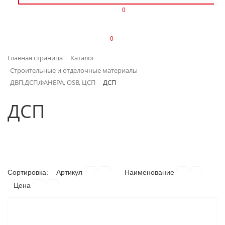
0
ИЗДЕЛИЯ ИЗ ПЛАСТМАССЫ
0
ИНСТРУМЕНТЫ
Главная страница
Каталог
ИНТЕРЬЕР
Строительные и отделочные материалы
ДВП,ДСП,ФАНЕРА, OSB, ЦСП
ДСП
КАНЦТОВАРЫ
ДСП
КЛИМАТИЧЕСКАЯ ТЕХНИКА
КРЕПЕЖ И СКОБЯНЫЕ ИЗДЕЛИЯ
ЛАКОКРАСОЧНЫЕ МАТЕРИАЛЫ
Сортировка:
Артикул
Наименование
Цена
НАСОСНОЕ ОБОРУДОВАНИЕ
ПОСУДА