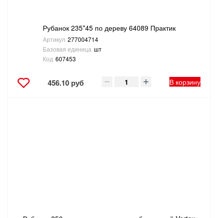
Рубанок 235*45 по дереву 64089 Практик
Артикул
277004714
Базовая единица
шт
Код
607453
В корзину
456.10 руб