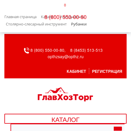
0
КАТАЛОГ
8 (800) 550-00-80
Главная страница
Каталог
Инструменты
БЫТОВАЯ ТЕХНИКА
Столярно-слесарный инструмент
Рубанки
БЫТОВАЯ ХИМИЯ/УБОРКА
8 (800) 550-00-80,
8 (8453) 513-513
ВЕНТИЛЯЦИЯ
opthzsay@opthz.ru
ВСЕ ДЛЯ БАНИ
КАБИНЕТ
РЕГИСТРАЦИЯ
ГАЗОВОЕ ОБОРУДОВАНИЕ
ДАЧА, САД И ОГОРОД
ДВЕРНЫЕ ПОЛОТНА
КАТАЛОГ
ДЕТСКИЕ ТОВАРЫ