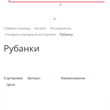
0
ИЗДЕЛИЯ ИЗ ПЛАСТМАССЫ
0
ИНСТРУМЕНТЫ
Главная страница
Каталог
Инструменты
ИНТЕРЬЕР
Столярно-слесарный инструмент
Рубанки
КАНЦТОВАРЫ
Рубанки
КЛИМАТИЧЕСКАЯ ТЕХНИКА
КРЕПЕЖ И СКОБЯНЫЕ ИЗДЕЛИЯ
Сортировка:
Артикул
Наименование
ЛАКОКРАСОЧНЫЕ МАТЕРИАЛЫ
Цена
НАСОСНОЕ ОБОРУДОВАНИЕ
ПОСУДА