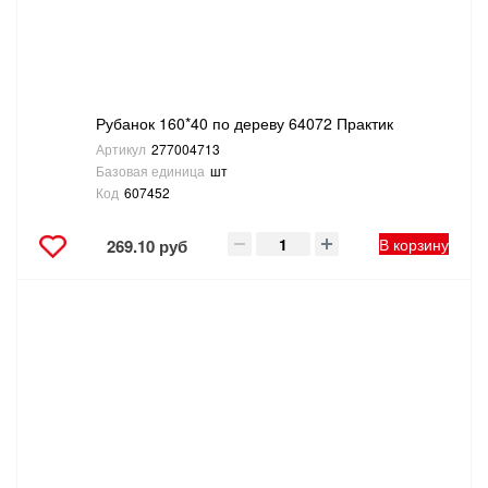
ТОВАРЫ ДЛЯ ОТДЫХА И ТУРИЗМА
ЭЛЕКТРОИНСТРУМЕНТЫ, БЕНЗОИНСТРУМЕНТЫ
Рубанок 160*40 по дереву 64072 Практик
ЭЛЕКТРОМОНТАЖНЫЕ ТОВАРЫ, СВЕТОТЕХНИКА
Артикул
277004713
Базовая единица
шт
Код
607452
В корзину
269.10 руб