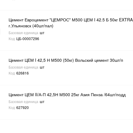
Цемент Евроцемент "ЦЕМРОС" М500 ЦЕМ I 42.5 Б 50кг EXTRA
г.Ульяновск (40шт/пал)
Базовая единица
шт
Код
ЦБ-00007296
Цемент ЦЕМ I 42,5 Н М500 (50кг) Вольский цемент 30шт/п
Базовая единица
шт
Код
626816
Цемент ЦЕМ II/А-П 42,5Н М500 25кг Азия Пенза /64шт/подд
Базовая единица
шт
Код
627920