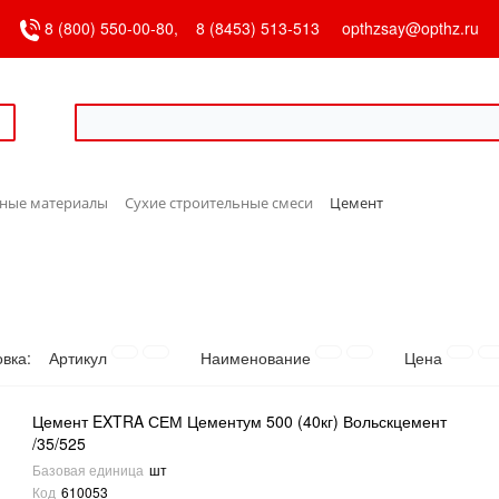
8 (800) 550-00-80,
8 (8453) 513-513
opthzsay@opthz.ru
чные материалы
Сухие строительные смеси
Цемент
овка:
Артикул
Наименование
Цена
Цемент EXTRA СЕМ Цементум 500 (40кг) Вольскцемент
/35/525
Базовая единица
шт
Код
610053