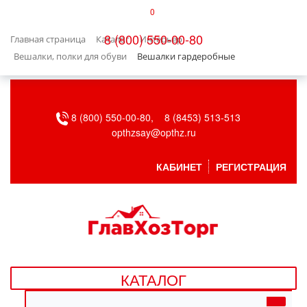
0
КАТАЛОГ
8 (800) 550-00-80
Главная страница
Каталог
Интерьер
БЫТОВАЯ ТЕХНИКА
Вешалки, полки для обуви
Вешалки гардеробные
БЫТОВАЯ ХИМИЯ/УБОРКА
8 (800) 550-00-80,
8 (8453) 513-513
ВЕНТИЛЯЦИЯ
opthzsay@opthz.ru
ВСЕ ДЛЯ БАНИ
КАБИНЕТ
РЕГИСТРАЦИЯ
ГАЗОВОЕ ОБОРУДОВАНИЕ
ДАЧА, САД И ОГОРОД
ДВЕРНЫЕ ПОЛОТНА
КАТАЛОГ
ДЕТСКИЕ ТОВАРЫ