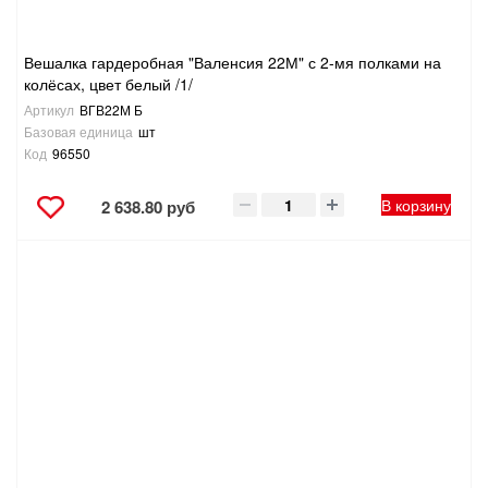
Вешалка гардеробная "Валенсия 22М" с 2-мя полками на
колёсах, цвет белый /1/
Артикул
ВГВ22М Б
Базовая единица
шт
Код
96550
В корзину
2 638.80 руб