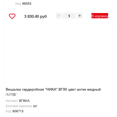
Код
96553
В корзину
3 830.40 руб
Вешалка гардеробная "НИКА" ВГ90 цвет антик медный
/1//15/
Артикул
ВГ90/А
Базовая единица
шт
Код
606713