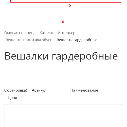
0
ИЗДЕЛИЯ ИЗ ПЛАСТМАССЫ
0
ИНСТРУМЕНТЫ
Главная страница
Каталог
Интерьер
ИНТЕРЬЕР
Вешалки, полки для обуви
Вешалки гардеробные
КАНЦТОВАРЫ
Вешалки гардеробные
КЛИМАТИЧЕСКАЯ ТЕХНИКА
КРЕПЕЖ И СКОБЯНЫЕ ИЗДЕЛИЯ
Сортировка:
Артикул
Наименование
ЛАКОКРАСОЧНЫЕ МАТЕРИАЛЫ
Цена
НАСОСНОЕ ОБОРУДОВАНИЕ
ПОСУДА