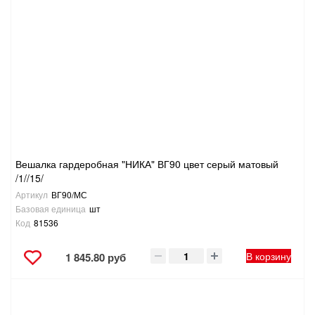
Вешалка гардеробная "НИКА" ВГ90 цвет серый матовый
/1//15/
Артикул
ВГ90/МС
Базовая единица
шт
Код
81536
В корзину
1 845.80 руб