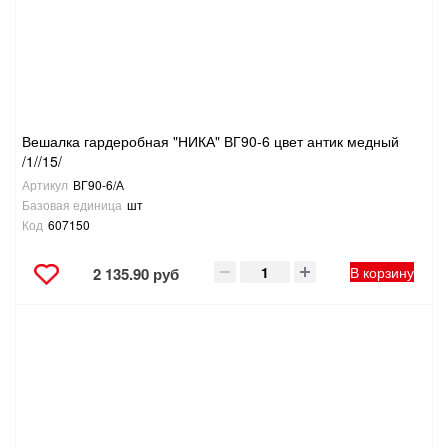
Вешалка гардеробная "НИКА" ВГ90-6 цвет антик медный
/1//15/
Артикул
ВГ90-6/А
Базовая единица
шт
Код
607150
В корзину
2 135.90 руб