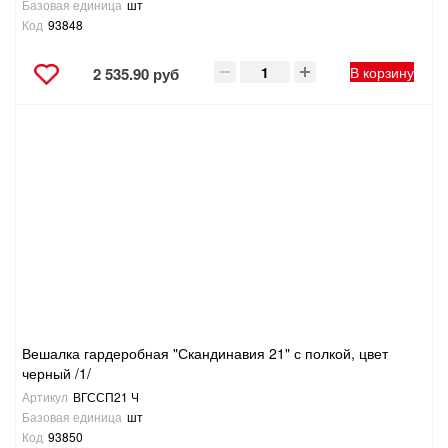
Базовая единица
шт
Код
93848
В корзину
2 535.90 руб
Вешалка гардеробная "Скандинавия 21" с полкой, цвет
черный /1/
Артикул
ВГССП21 Ч
Базовая единица
шт
Код
93850