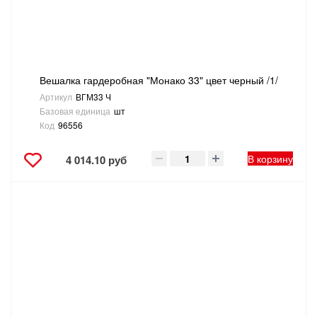
ТОВАРЫ ДЛЯ ОТДЫХА И ТУРИЗМА
ЭЛЕКТРОИНСТРУМЕНТЫ, БЕНЗОИНСТРУМЕНТЫ
Вешалка гардеробная "Монако 33" цвет черный /1/
ЭЛЕКТРОМОНТАЖНЫЕ ТОВАРЫ, СВЕТОТЕХНИКА
Артикул
ВГМ33 Ч
Базовая единица
шт
Код
96556
В корзину
4 014.10 руб