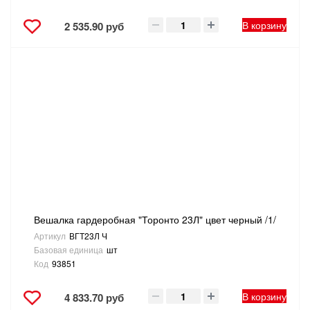
В корзину
2 535.90 руб
Вешалка гардеробная "Торонто 23Л" цвет черный /1/
Артикул
ВГТ23Л Ч
Базовая единица
шт
Код
93851
В корзину
4 833.70 руб