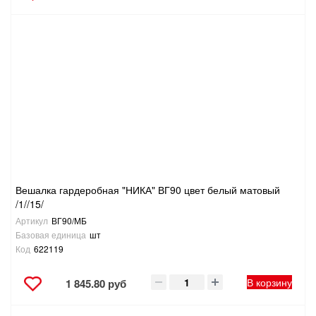
Вешалка гардеробная "НИКА" ВГ90 цвет белый матовый
/1//15/
Артикул
ВГ90/МБ
Базовая единица
шт
Код
622119
В корзину
1 845.80 руб