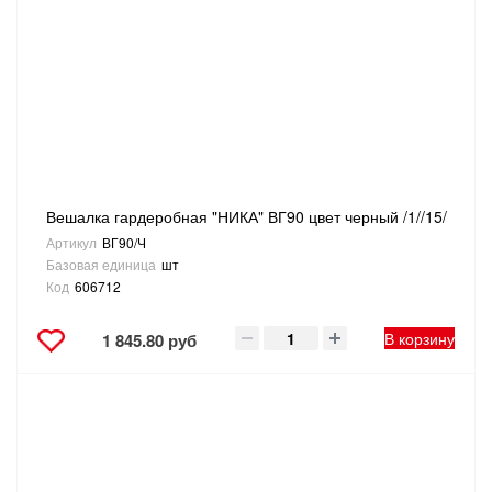
Вешалка гардеробная "НИКА" ВГ90 цвет черный /1//15/
Артикул
ВГ90/Ч
Базовая единица
шт
Код
606712
В корзину
1 845.80 руб