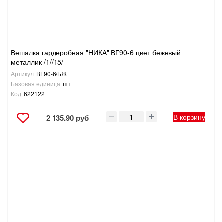
Вешалка гардеробная "НИКА" ВГ90-6 цвет бежевый
металлик /1//15/
Артикул
ВГ90-6/БЖ
Базовая единица
шт
Код
622122
В корзину
2 135.90 руб