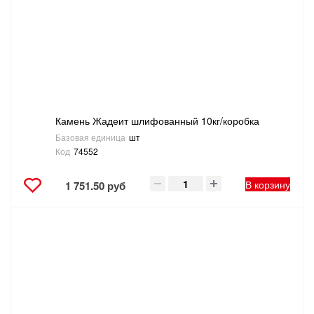
Камень Жадеит шлифованный 10кг/коробка
Базовая единица
шт
Код
74552
В корзину
1 751.50 руб