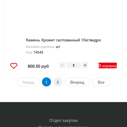
Камень Хромит галтованный 10кг/ведро
Базовая единица
шт
Код
74545
В корзину
800.50 руб
Назад
1
2
Вперед
Все
Отдел закупки