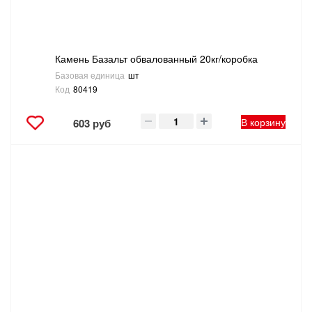
ТОВАРЫ ДЛЯ ОТДЫХА И ТУРИЗМА
ЭЛЕКТРОИНСТРУМЕНТЫ, БЕНЗОИНСТРУМЕНТЫ
Камень Базальт обвалованный 20кг/коробка
Базовая единица
шт
Код
80419
ЭЛЕКТРОМОНТАЖНЫЕ ТОВАРЫ, СВЕТОТЕХНИКА
В корзину
603 руб