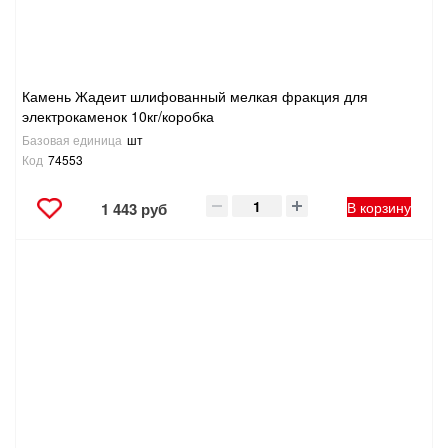
Камень Жадеит шлифованный мелкая фракция для
электрокаменок 10кг/коробка
Базовая единица
шт
Код
74553
В корзину
1 443 руб