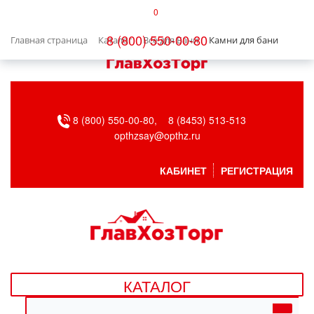
0
КАТАЛОГ
8 (800) 550-00-80
Главная страница
Каталог
Все для Бани
Камни для бани
БЫТОВАЯ ТЕХНИКА
БЫТОВАЯ ХИМИЯ/УБОРКА
8 (800) 550-00-80,
8 (8453) 513-513
ВЕНТИЛЯЦИЯ
opthzsay@opthz.ru
ВСЕ ДЛЯ БАНИ
КАБИНЕТ
РЕГИСТРАЦИЯ
ГАЗОВОЕ ОБОРУДОВАНИЕ
ДАЧА, САД И ОГОРОД
ДВЕРНЫЕ ПОЛОТНА
КАТАЛОГ
ДЕТСКИЕ ТОВАРЫ