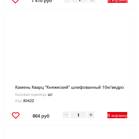
1 410 руб
Камень Кварц "Княжеский" шлифованный 10кг/ведро
Базовая единица
шт
Код
80422
В корзину
864 руб