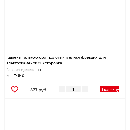
Камень Талькохлорит колотый мелкая фракция для
электрокаменок 20кг/коробка
Базовая единица
шт
Код
74540
В корзину
377 руб