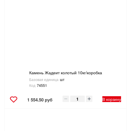
Камень Жадеит колотый 10кг/коробка
Базовая единица
шт
Код
74551
В корзину
1 554.50 руб