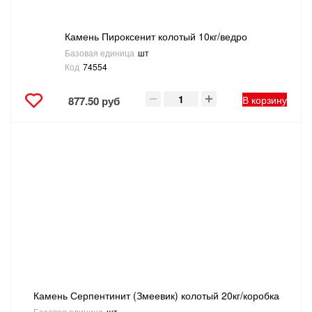
Камень Пироксенит колотый 10кг/ведро
Базовая единица
шт
Код
74554
В корзину
877.50 руб
Камень Серпентинит (Змеевик) колотый 20кг/коробка
Базовая единица
шт