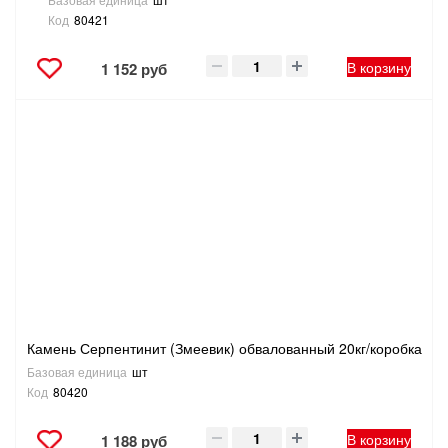
Код
80421
В корзину
1 152 руб
Камень Серпентинит (Змеевик) обвалованный 20кг/коробка
Базовая единица
шт
Код
80420
В корзину
1 188 руб