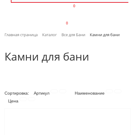
0
ИЗДЕЛИЯ ИЗ ПЛАСТМАССЫ
0
ИНСТРУМЕНТЫ
Главная страница
Каталог
Все для Бани
Камни для бани
ИНТЕРЬЕР
Камни для бани
КАНЦТОВАРЫ
КЛИМАТИЧЕСКАЯ ТЕХНИКА
КРЕПЕЖ И СКОБЯНЫЕ ИЗДЕЛИЯ
Сортировка:
Артикул
Наименование
ЛАКОКРАСОЧНЫЕ МАТЕРИАЛЫ
Цена
НАСОСНОЕ ОБОРУДОВАНИЕ
ПОСУДА