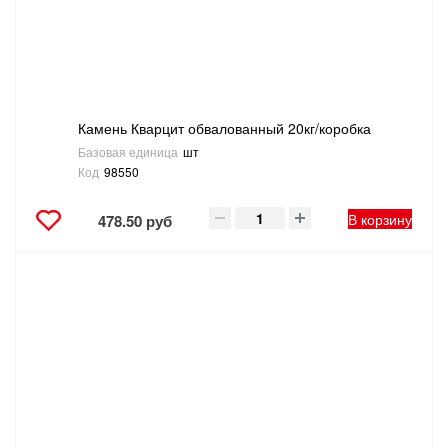
Камень Кварцит обвалованный 20кг/коробка
Базовая единица
шт
Код
98550
В корзину
478.50 руб