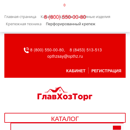
0
КАТАЛОГ
8 (800) 550-00-80
Главная страница
Каталог
Крепеж и скобяные изделия
БЫТОВАЯ ТЕХНИКА
Крепежная техника
Перфорированный крепеж
БЫТОВАЯ ХИМИЯ/УБОРКА
8 (800) 550-00-80,
8 (8453) 513-513
ВЕНТИЛЯЦИЯ
opthzsay@opthz.ru
ВСЕ ДЛЯ БАНИ
КАБИНЕТ
РЕГИСТРАЦИЯ
ГАЗОВОЕ ОБОРУДОВАНИЕ
ДАЧА, САД И ОГОРОД
ДВЕРНЫЕ ПОЛОТНА
КАТАЛОГ
ДЕТСКИЕ ТОВАРЫ