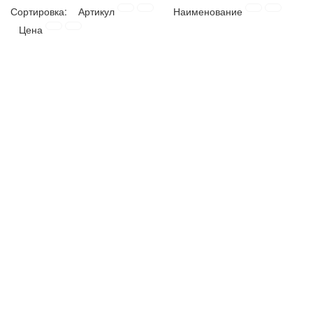
Сортировка:
Артикул
Наименование
ТОВАРЫ ДЛЯ ОТДЫХА И ТУРИЗМА
Цена
ЭЛЕКТРОИНСТРУМЕНТЫ, БЕНЗОИНСТРУМЕНТЫ
ЭЛЕКТРОМОНТАЖНЫЕ ТОВАРЫ, СВЕТОТЕХНИКА