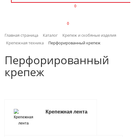
0
ИЗДЕЛИЯ ИЗ ПЛАСТМАССЫ
0
ИНСТРУМЕНТЫ
Главная страница
Каталог
Крепеж и скобяные изделия
ИНТЕРЬЕР
Крепежная техника
Перфорированный крепеж
КАНЦТОВАРЫ
Перфорированный
крепеж
КЛИМАТИЧЕСКАЯ ТЕХНИКА
КРЕПЕЖ И СКОБЯНЫЕ ИЗДЕЛИЯ
ЛАКОКРАСОЧНЫЕ МАТЕРИАЛЫ
Крепежная лента
НАСОСНОЕ ОБОРУДОВАНИЕ
ПОСУДА