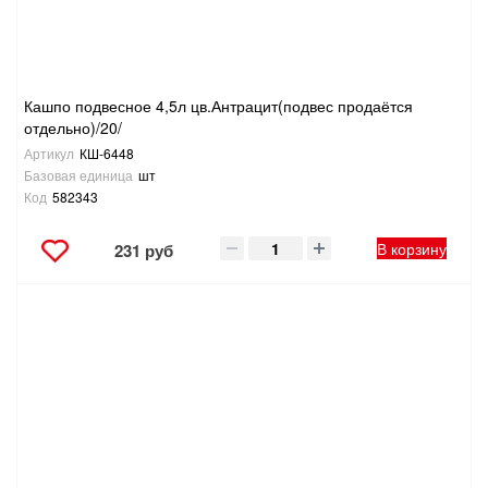
Кашпо подвесное 4,5л цв.Антрацит(подвес продаётся
отдельно)/20/
Артикул
КШ-6448
Базовая единица
шт
Код
582343
В корзину
231 руб