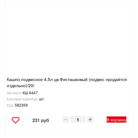
Кашпо подвесное 4,5л цв.Фисташковый (подвес продаётся
отдельно)/20/
Артикул
КШ-6447
Базовая единица
шт
Код
582359
В корзину
231 руб