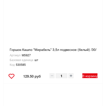
Горшок-Кашпо "Мирабель" 3,5л подвесное (белый) /30/
Артикул
М5927
Базовая единица
шт
Код
530585
В корзину
129.50 руб