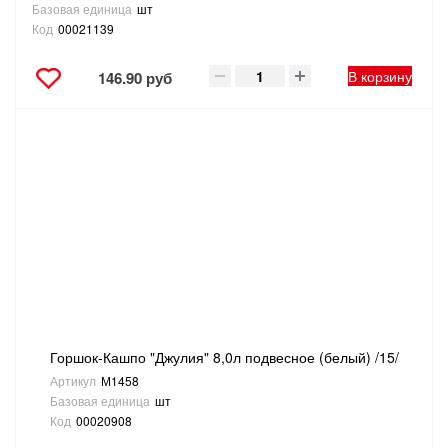
Базовая единица
шт
Код
00021139
В корзину
146.90 руб
Горшок-Кашпо "Джулия" 8,0л подвесное (белый) /15/
Артикул
М1458
Базовая единица
шт
Код
00020908