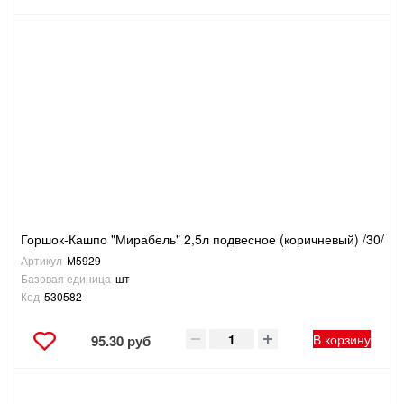
Горшок-Кашпо "Мирабель" 2,5л подвесное (коричневый) /30/
Артикул
М5929
Базовая единица
шт
Код
530582
В корзину
95.30 руб