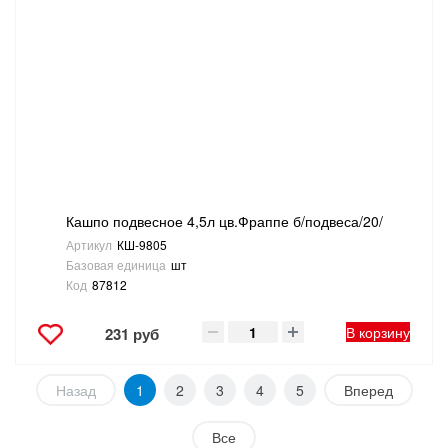
Кашпо подвесное 4,5л цв.Фраппе б/подвеса/20/
Артикул
КШ-9805
Базовая единица
шт
Код
87812
В корзину
231 руб
Назад
1
2
3
4
5
Вперед
Все