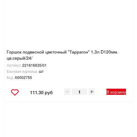
САНТЕХНИКА
СВАРОЧНОЕ ОБОРУДОВАНИЕ И МАТЕРИАЛЫ
СКЛАДСКОЕ ОБОРУДОВАНИЕ
Горшок подвесной цветочный "Таррагон" 1,3л D120мм.
СНЕГОУБОРОЧНЫЙ ИНВЕНТАРЬ
цв.серый/24/
Артикул
221616635/01
СТРЕМЯНКИ,ЛЕСТНИЦЫ
Базовая единица
шт
Код
А0002755
СТРОИТЕЛЬНЫЕ И ОТДЕЛОЧНЫЕ МАТЕРИАЛЫ
В корзину
111.30 руб
ТОВАРЫ ДЛЯ АВТО
ТОВАРЫ ДЛЯ ДОМА
ТОВАРЫ ДЛЯ ЖИВОТНЫХ