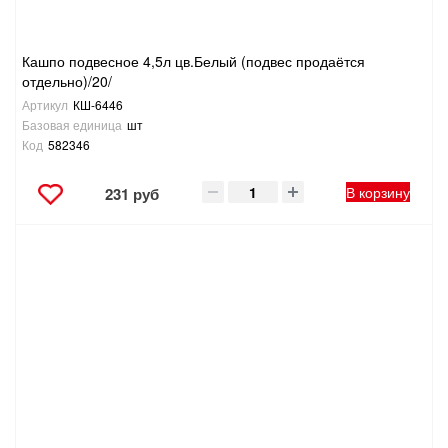
Кашпо подвесное 4,5л цв.Белый (подвес продаётся
отдельно)/20/
Артикул
КШ-6446
Базовая единица
шт
Код
582346
В корзину
231 руб