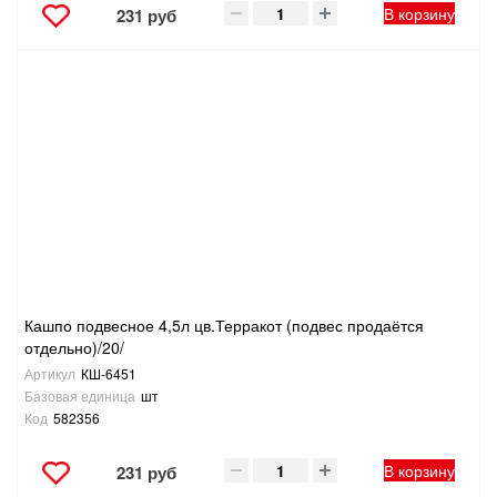
В корзину
231 руб
Кашпо подвесное 4,5л цв.Терракот (подвес продаётся
отдельно)/20/
Артикул
КШ-6451
Базовая единица
шт
Код
582356
В корзину
231 руб