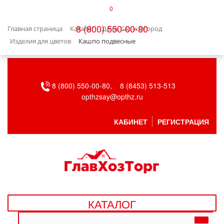
0
КАТАЛОГ
8 (800) 550-00-80
Главная страница
Каталог
Дача, Сад и Огород
БЫТОВАЯ ТЕХНИКА
Изделия для цветов
Кашпо подвесные
БЫТОВАЯ ХИМИЯ/УБОРКА
8 (800) 550-00-80,
8 (8453) 513-513
ВЕНТИЛЯЦИЯ
opthzsay@opthz.ru
ВСЕ ДЛЯ БАНИ
КАБИНЕТ
РЕГИСТРАЦИЯ
ГАЗОВОЕ ОБОРУДОВАНИЕ
ДАЧА, САД И ОГОРОД
ДВЕРНЫЕ ПОЛОТНА
КАТАЛОГ
ДЕТСКИЕ ТОВАРЫ