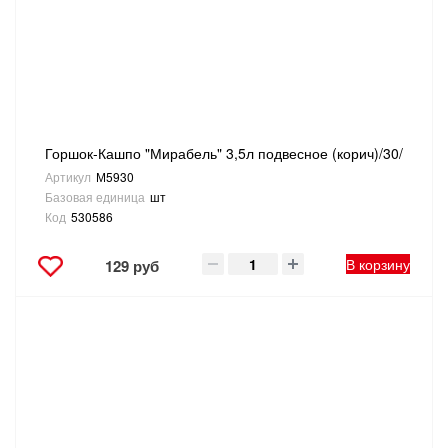
Горшок-Кашпо "Мирабель" 3,5л подвесное (корич)/30/
Артикул
М5930
Базовая единица
шт
Код
530586
В корзину
129 руб