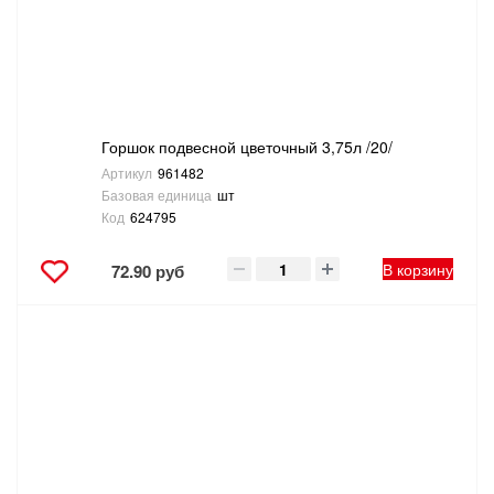
ТОВАРЫ ДЛЯ ОТДЫХА И ТУРИЗМА
ЭЛЕКТРОИНСТРУМЕНТЫ, БЕНЗОИНСТРУМЕНТЫ
ЭЛЕКТРОМОНТАЖНЫЕ ТОВАРЫ, СВЕТОТЕХНИКА
Горшок подвесной цветочный 3,75л /20/
Артикул
961482
Базовая единица
шт
Код
624795
В корзину
72.90 руб