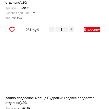
отдельно)/20/
Артикул
КШ-9131
Базовая единица
шт
Код
601494
В корзину
231 руб
Кашпо подвесное 4,5л цв.Пудровый (подвес продаётся
отдельно)/20/
Артикул
КШ-6449