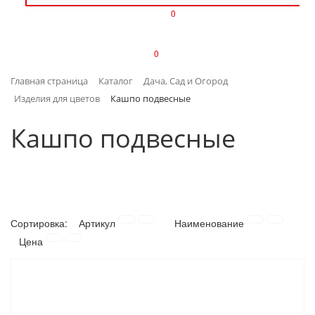
0
ИЗДЕЛИЯ ИЗ ПЛАСТМАССЫ
0
ИНСТРУМЕНТЫ
Главная страница
Каталог
Дача, Сад и Огород
ИНТЕРЬЕР
Изделия для цветов
Кашпо подвесные
КАНЦТОВАРЫ
Кашпо подвесные
КЛИМАТИЧЕСКАЯ ТЕХНИКА
КРЕПЕЖ И СКОБЯНЫЕ ИЗДЕЛИЯ
Сортировка:
Артикул
Наименование
ЛАКОКРАСОЧНЫЕ МАТЕРИАЛЫ
Цена
НАСОСНОЕ ОБОРУДОВАНИЕ
ПОСУДА