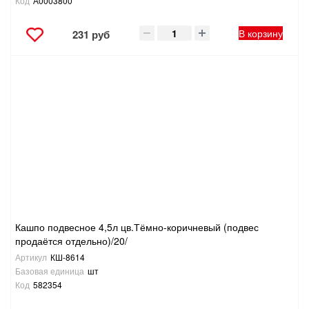
Код
А0003800
В корзину
231 руб
Кашпо подвесное 4,5л цв.Тёмно-коричневый (подвес
продаётся отдельно)/20/
Артикул
КШ-8614
Базовая единица
шт
Код
582354