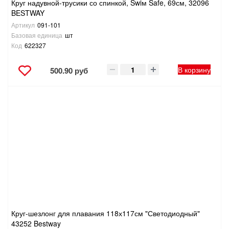
Круг надувной-трусики со спинкой, Swiм Safe, 69см, 32096
BESTWAY
Артикул
091-101
Базовая единица
шт
Код
622327
В корзину
500.90 руб
Круг-шезлонг для плавания 118х117см "Светодиодный"
43252 Bestway