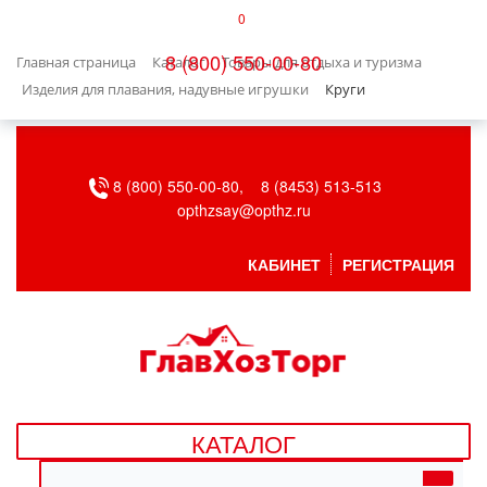
0
КАТАЛОГ
8 (800) 550-00-80
Главная страница
Каталог
Товары для отдыха и туризма
БЫТОВАЯ ТЕХНИКА
Изделия для плавания, надувные игрушки
Круги
БЫТОВАЯ ХИМИЯ/УБОРКА
8 (800) 550-00-80,
8 (8453) 513-513
ВЕНТИЛЯЦИЯ
opthzsay@opthz.ru
ВСЕ ДЛЯ БАНИ
КАБИНЕТ
РЕГИСТРАЦИЯ
ГАЗОВОЕ ОБОРУДОВАНИЕ
ДАЧА, САД И ОГОРОД
ДВЕРНЫЕ ПОЛОТНА
КАТАЛОГ
ДЕТСКИЕ ТОВАРЫ