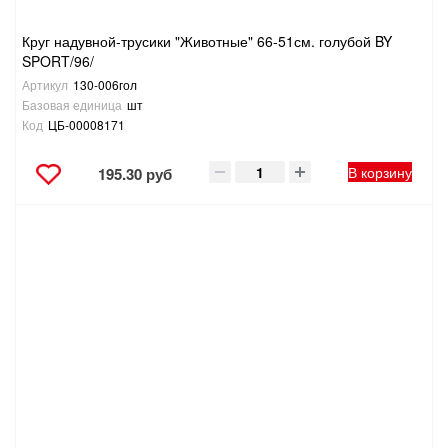
Круг надувной-трусики "Животные" 66-51см. голубой BY
SPORT/96/
Артикул
130-006гол
Базовая единица
шт
Код
ЦБ-00008171
В корзину
195.30 руб