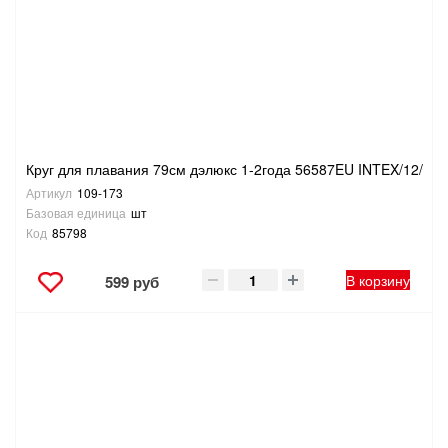
САНТЕХНИКА
СВАРОЧНОЕ ОБОРУДОВАНИЕ И МАТЕРИАЛЫ
СКЛАДСКОЕ ОБОРУДОВАНИЕ
Круг для плавания 79см дэлюкс 1-2года 56587EU INTEX/12/
СНЕГОУБОРОЧНЫЙ ИНВЕНТАРЬ
Артикул
109-173
Базовая единица
шт
СТРЕМЯНКИ,ЛЕСТНИЦЫ
Код
85798
СТРОИТЕЛЬНЫЕ И ОТДЕЛОЧНЫЕ МАТЕРИАЛЫ
В корзину
599 руб
ТОВАРЫ ДЛЯ АВТО
ТОВАРЫ ДЛЯ ДОМА
ТОВАРЫ ДЛЯ ЖИВОТНЫХ