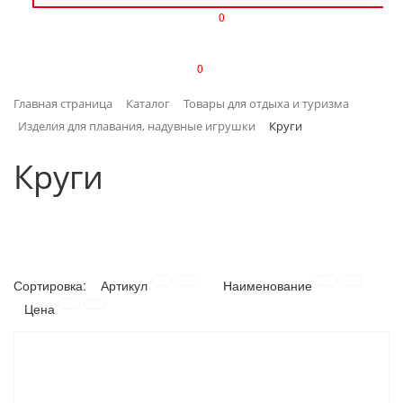
0
ИЗДЕЛИЯ ИЗ ПЛАСТМАССЫ
0
ИНСТРУМЕНТЫ
Главная страница
Каталог
Товары для отдыха и туризма
ИНТЕРЬЕР
Изделия для плавания, надувные игрушки
Круги
КАНЦТОВАРЫ
Круги
КЛИМАТИЧЕСКАЯ ТЕХНИКА
КРЕПЕЖ И СКОБЯНЫЕ ИЗДЕЛИЯ
Сортировка:
Артикул
Наименование
ЛАКОКРАСОЧНЫЕ МАТЕРИАЛЫ
Цена
НАСОСНОЕ ОБОРУДОВАНИЕ
ПОСУДА