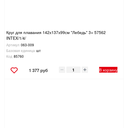
ТОВАРЫ ДЛЯ ОТДЫХА И ТУРИЗМА
ЭЛЕКТРОИНСТРУМЕНТЫ, БЕНЗОИНСТРУМЕНТЫ
Круг для плавания 142х137х99см "Лебедь" 3+ 57562
ЭЛЕКТРОМОНТАЖНЫЕ ТОВАРЫ, СВЕТОТЕХНИКА
INTEX/1/4/
Артикул
063-009
Базовая единица
шт
Код
85760
В корзину
1 377 руб