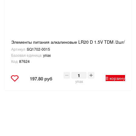
Элементы питания алкалиновые LR20 D 1.5V TDM /2шт/
Артикул
SQ1702-0015
Базовая единица
упак
Код
87624
В корзину
197.80 руб
упак