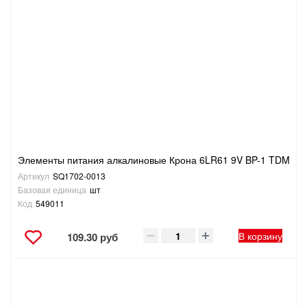
САНТЕХНИКА
СВАРОЧНОЕ ОБОРУДОВАНИЕ И МАТЕРИАЛЫ
СКЛАДСКОЕ ОБОРУДОВАНИЕ
СНЕГОУБОРОЧНЫЙ ИНВЕНТАРЬ
СТРЕМЯНКИ,ЛЕСТНИЦЫ
Элементы питания алкалиновые Крона 6LR61 9V BP-1 TDM
Артикул
SQ1702-0013
Базовая единица
шт
СТРОИТЕЛЬНЫЕ И ОТДЕЛОЧНЫЕ МАТЕРИАЛЫ
Код
549011
ТОВАРЫ ДЛЯ АВТО
В корзину
109.30 руб
ТОВАРЫ ДЛЯ ДОМА
ТОВАРЫ ДЛЯ ЖИВОТНЫХ