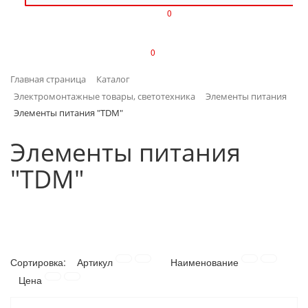
0
ИЗДЕЛИЯ ИЗ ПЛАСТМАССЫ
0
ИНСТРУМЕНТЫ
Главная страница
Каталог
ИНТЕРЬЕР
Электромонтажные товары, светотехника
Элементы питания
Элементы питания "TDM"
КАНЦТОВАРЫ
Элементы питания
КЛИМАТИЧЕСКАЯ ТЕХНИКА
"TDM"
КРЕПЕЖ И СКОБЯНЫЕ ИЗДЕЛИЯ
ЛАКОКРАСОЧНЫЕ МАТЕРИАЛЫ
НАСОСНОЕ ОБОРУДОВАНИЕ
Сортировка:
Артикул
Наименование
Цена
ПОСУДА