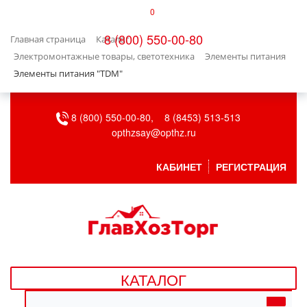
0
КАТАЛОГ
8 (800) 550-00-80
Главная страница
Каталог
БЫТОВАЯ ТЕХНИКА
Электромонтажные товары, светотехника
Элементы питания
Элементы питания "TDM"
БЫТОВАЯ ХИМИЯ/УБОРКА
8 (800) 550-00-80,
8 (8453) 513-513
ВЕНТИЛЯЦИЯ
opthzsay@opthz.ru
ВСЕ ДЛЯ БАНИ
КАБИНЕТ
РЕГИСТРАЦИЯ
ГАЗОВОЕ ОБОРУДОВАНИЕ
ДАЧА, САД И ОГОРОД
ДВЕРНЫЕ ПОЛОТНА
КАТАЛОГ
ДЕТСКИЕ ТОВАРЫ