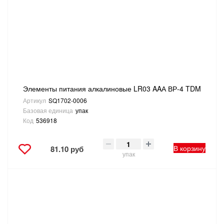
ТОВАРЫ ДЛЯ ОТДЫХА И ТУРИЗМА
ЭЛЕКТРОИНСТРУМЕНТЫ, БЕНЗОИНСТРУМЕНТЫ
ЭЛЕКТРОМОНТАЖНЫЕ ТОВАРЫ, СВЕТОТЕХНИКА
Элементы питания алкалиновые LR03 AAА ВР-4 TDM
Артикул
SQ1702-0006
Базовая единица
упак
Код
536918
В корзину
81.10 руб
упак