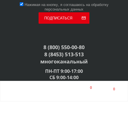
Нажимая на кнопку, я соглашаюсь на обработку
персональных данных
ПОДПИСАТЬСЯ
8 (800) 550-00-80
8 (8453) 513-513
многоканальный
ПН-ПТ 9:00-17:00
СБ 9:00-14:00
0
opthzsay@opthz.ru
0
© 2009-2026, ООО "ГлавХозТорг"
Разработка ABC-Expert