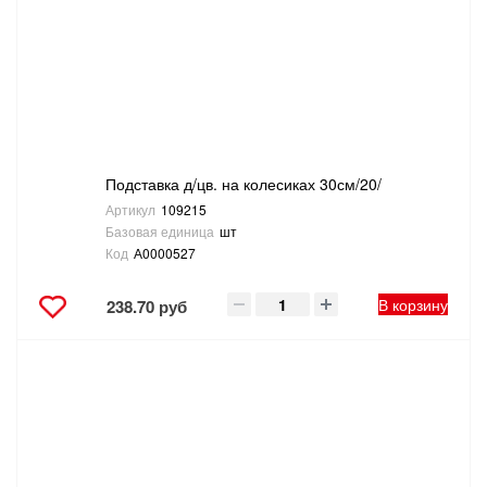
САНТЕХНИКА
СВАРОЧНОЕ ОБОРУДОВАНИЕ И МАТЕРИАЛЫ
СКЛАДСКОЕ ОБОРУДОВАНИЕ
Подставка д/цв. на колесиках 30см/20/
СНЕГОУБОРОЧНЫЙ ИНВЕНТАРЬ
Артикул
109215
Базовая единица
шт
СТРЕМЯНКИ,ЛЕСТНИЦЫ
Код
А0000527
СТРОИТЕЛЬНЫЕ И ОТДЕЛОЧНЫЕ МАТЕРИАЛЫ
В корзину
238.70 руб
ТОВАРЫ ДЛЯ АВТО
ТОВАРЫ ДЛЯ ДОМА
ТОВАРЫ ДЛЯ ЖИВОТНЫХ