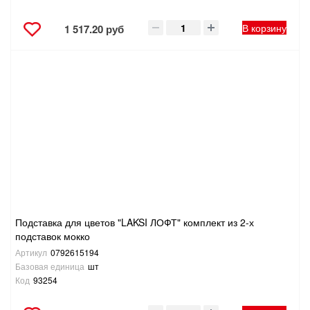
В корзину
1 517.20 руб
Подставка для цветов "LAKSI ЛОФТ" комплект из 2-х
подставок мокко
Артикул
0792615194
Базовая единица
шт
Код
93254