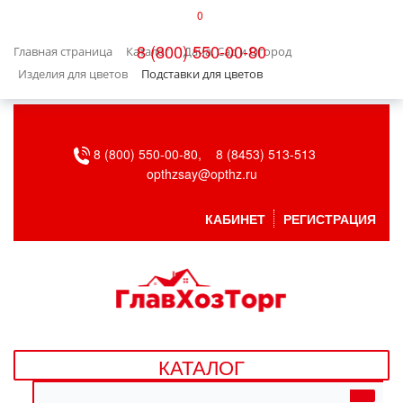
0
КАТАЛОГ
8 (800) 550-00-80
Главная страница
Каталог
Дача, Сад и Огород
БЫТОВАЯ ТЕХНИКА
Изделия для цветов
Подставки для цветов
БЫТОВАЯ ХИМИЯ/УБОРКА
8 (800) 550-00-80,
8 (8453) 513-513
ВЕНТИЛЯЦИЯ
opthzsay@opthz.ru
ВСЕ ДЛЯ БАНИ
КАБИНЕТ
РЕГИСТРАЦИЯ
ГАЗОВОЕ ОБОРУДОВАНИЕ
ДАЧА, САД И ОГОРОД
ДВЕРНЫЕ ПОЛОТНА
КАТАЛОГ
ДЕТСКИЕ ТОВАРЫ