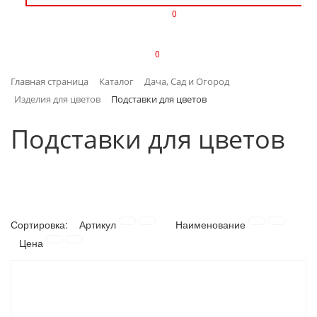
0
ИЗДЕЛИЯ ИЗ ПЛАСТМАССЫ
0
ИНСТРУМЕНТЫ
Главная страница
Каталог
Дача, Сад и Огород
ИНТЕРЬЕР
Изделия для цветов
Подставки для цветов
КАНЦТОВАРЫ
Подставки для цветов
КЛИМАТИЧЕСКАЯ ТЕХНИКА
КРЕПЕЖ И СКОБЯНЫЕ ИЗДЕЛИЯ
Сортировка:
Артикул
Наименование
ЛАКОКРАСОЧНЫЕ МАТЕРИАЛЫ
Цена
НАСОСНОЕ ОБОРУДОВАНИЕ
ПОСУДА