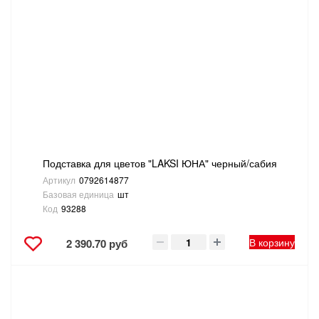
Подставка для цветов "LAKSI ЮНА" черный/сабия
Артикул
0792614877
Базовая единица
шт
Код
93288
В корзину
2 390.70 руб