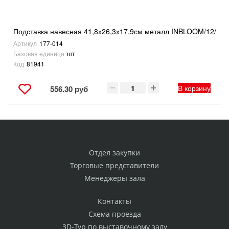
Подставка навесная 41,8х26,3х17,9см металл INBLOOM/12/
Артикул
177-014
Базовая единица
шт
Код
81941
В корзину
556.30 руб
Отдел закупки
Торговые представители
Менеджеры зала
Контакты
Схема проезда
3D-Тур по выставочному залу