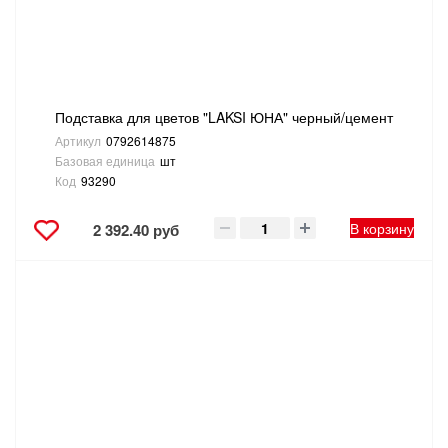
Подставка для цветов "LAKSI ЮНА" черный/цемент
Артикул
0792614875
Базовая единица
шт
Код
93290
В корзину
2 392.40 руб