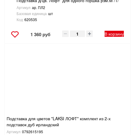
Подставка д/цв."Лофт" для одного горшка рзм.M /1/
Артикул
ар. ПЛ2
Базовая единица
шт
Код
620535
В корзину
1 360 руб
Подставка для цветов "LAKSI ЛОФТ" комплект из 2-х
подставок дуб ирландский
Артикул
0792615195