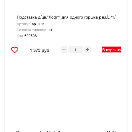
Подставка д/цв."Лофт" для одного горшка рзм.L /1/
Артикул
ар. ПЛ1
Базовая единица
шт
Код
620536
В корзину
1 375 руб