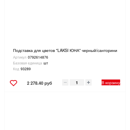
Подставка для цветов "LAKSI ЮНА" черный/санторини
Артикул
0792614876
Базовая единица
шт
Код
93289
В корзину
2 278.40 руб