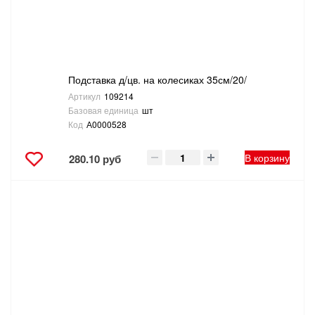
ТОВАРЫ ДЛЯ ОТДЫХА И ТУРИЗМА
ЭЛЕКТРОИНСТРУМЕНТЫ, БЕНЗОИНСТРУМЕНТЫ
Подставка д/цв. на колесиках 35см/20/
ЭЛЕКТРОМОНТАЖНЫЕ ТОВАРЫ, СВЕТОТЕХНИКА
Артикул
109214
Базовая единица
шт
Код
А0000528
В корзину
280.10 руб