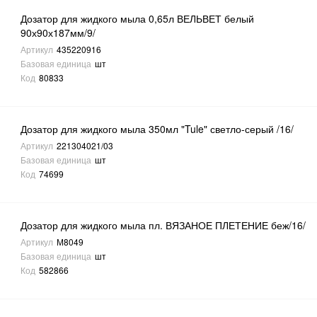
Дозатор для жидкого мыла 0,65л ВЕЛЬВЕТ белый
90х90х187мм/9/
Артикул
435220916
Базовая единица
шт
Код
80833
Дозатор для жидкого мыла 350мл "Tule" светло-серый /16/
Артикул
221304021/03
Базовая единица
шт
Код
74699
Дозатор для жидкого мыла пл. ВЯЗАНОЕ ПЛЕТЕНИЕ беж/16/
Артикул
М8049
Базовая единица
шт
Код
582866