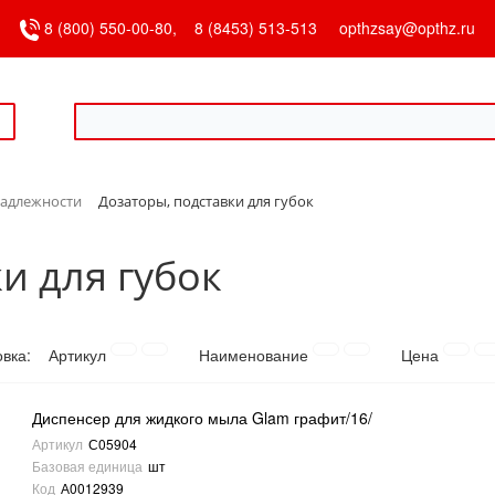
8 (800) 550-00-80,
8 (8453) 513-513
opthzsay@opthz.ru
адлежности
Дозаторы, подставки для губок
и для губок
овка:
Артикул
Наименование
Цена
Диспенсер для жидкого мыла Glam графит/16/
Артикул
С05904
Базовая единица
шт
Код
А0012939