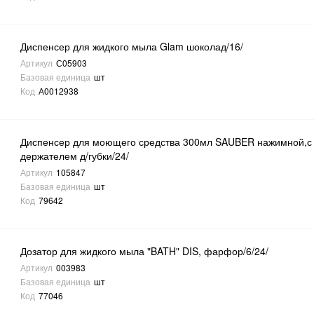
Диспенсер для жидкого мыла Glam шоколад/16/
Артикул
С05903
Базовая единица
шт
Код
А0012938
Диспенсер для моющего средства 300мл SAUBER нажимной,с
держателем д/губки/24/
Артикул
105847
Базовая единица
шт
Код
79642
Дозатор для жидкого мыла "BATH" DIS, фарфор/6/24/
Артикул
003983
Базовая единица
шт
Код
77046