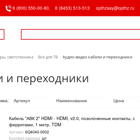
8 (800) 550-00-80,
8 (8453) 513-513
opthzsay@opthz.ru
ы, светотехника
Всё для ТВ
Аудио-видео кабели и переходники
и и переходники
овка:
Артикул
Наименование
Цена
Кабель "АВК 2" HDMI - HDMI, v2.0, позолоченные контакты, с
ферритами, 1 метр, TDM
Артикул
SQ4040-0002
Базовая единица
шт