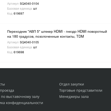
Артикул
SQ4040-0104
Базовая единица
шт
Код
619697
Переходник "АВП 5" штекер HDMI - гнездо HDMI поворотный
на 180 градусов, позолоченные контакты, TDM
Артикул
SQ4040-0105
Базовая единица
шт
Код
619698
кты
Отдел закупки
 проезда
Торговые представители
 по выставочному залу
Менеджеры зала
ика конфиденциальности