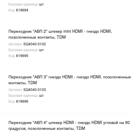
Базовая единица
шт
Код
619694
Переходник "АВП 2" штекер mini HDMI - гнездо HDMI,
позолоченные контакты, TDM
Артикул
SQ4040-0102
Базовая единица
шт
Код
619695
Переходник "АВП 3" гнездо HDMI - гнездо HDMI, позолоченны
контакты, TDM
Артикул
SQ4040-0103
Базовая единица
шт
Код
619696
Переходник "АВП 4" штекер HDMI - гнездо HDMI угловой на 90
градусов, позолоченные контакты, TDM