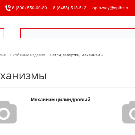
8 (800) 550-00-80,
8 (8453) 513-513
opthzsay@opthz.ru
лия
Скобяные изделия
Петли, завертки, механизмы
механизмы
Механизм цилиндровый