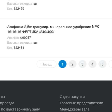
Базовая единица
шт
Код
622479
Азофоска 2,5кг гранулир. минеральное удобрение NPK
16:16:16 ФЕРТИКА /240/400/
Артикул
Ф00057
Базовая единица
шт
Код
622481
Назад
1
2
3
4
5
кты
Отдел закупки
 проезда
Торговые представители
 по выставочному залу
Менеджеры зала