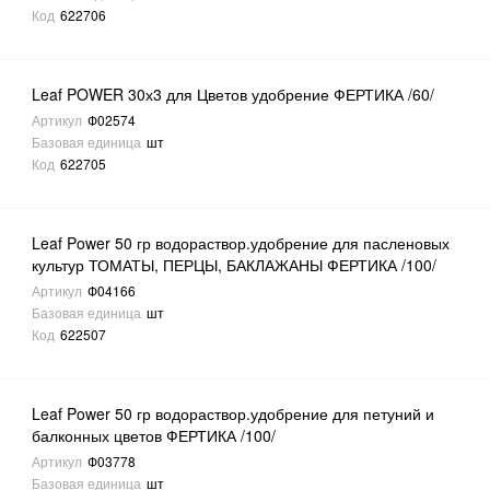
Код
622706
Leaf POWER 30х3 для Цветов удобрение ФЕРТИКА /60/
Артикул
Ф02574
Базовая единица
шт
Код
622705
Leaf Power 50 гр водораствор.удобрение для пасленовых
культур ТОМАТЫ, ПЕРЦЫ, БАКЛАЖАНЫ ФЕРТИКА /100/
Артикул
Ф04166
Базовая единица
шт
Код
622507
Leaf Power 50 гр водораствор.удобрение для петуний и
балконных цветов ФЕРТИКА /100/
Артикул
Ф03778
Базовая единица
шт