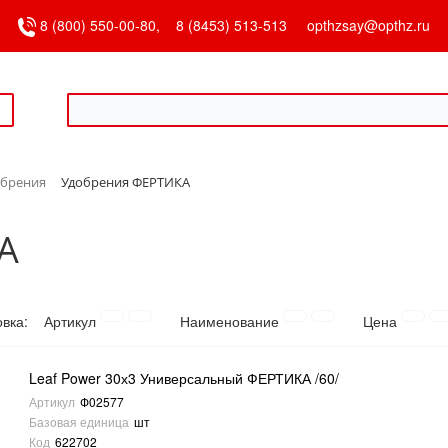
8 (800) 550-00-80,
8 (8453) 513-513
opthzsay@opthz.ru
обрения
Удобрения ФЕРТИКА
А
овка:
Артикул
Наименование
Цена
Leaf Power 30х3 Универсальный ФЕРТИКА /60/
Артикул
Ф02577
Базовая единица
шт
Код
622702