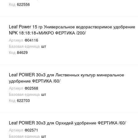
Код
622556
Leaf Power 15 гр Универсальное водорастворимое удобрение
NPK 18:18:18+МИКРО ФЕРТИКА /200/
Артикул
Ф04116
Базовая единица
шт
Код
84629
Leaf POWER 30х3 для Лиственных культур минеральное
удобрение ФЕРТИКА /60/
Артикул
Ф02568
Базовая единица
шт
Код
622703
Leaf POWER 30х3 для Орхидей удобрение ФЕРТИКА /60/
Артикул
Ф02571
Базовая единица
шт