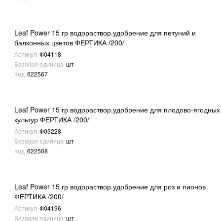
Leaf Power 15 гр водораствор.удобрение для петуний и
балконных цветов ФЕРТИКА /200/
Артикул
Ф04118
Базовая единица
шт
Код
622567
Leaf Power 15 гр водораствор.удобрение для плодово-ягодных
культур ФЕРТИКА /200/
Артикул
Ф03228
Базовая единица
шт
Код
622508
Leaf Power 15 гр водораствор.удобрение для роз и пионов
ФЕРТИКА /200/
Артикул
Ф04196
Базовая единица
шт