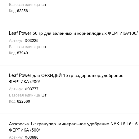
Базовая единица
шт
Код
622561
Leaf Power 50 гр для зеленных и корнеплодных ФЕРТИКА/100/
Артикул
Ф03225
Базовая единица
шт
Код
87940
Leaf Power для ОРХИДЕЙ 15 гр водораствор.удобрение
ФЕРТИКА /200/
Артикул
Ф03777
Базовая единица
шт
Код
622560
Азофоска 1кг гранулир. минеральное удобрение NPK 16:16:16
ФЕРТИКА /500/
Артикул
Ф03686