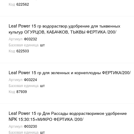
Код
622562
Leaf Power 15 гр водораствор.удобрение для тыквенных
культур ОГУРЦОВ, КАБАЧКОВ, ТЫКВЫ ФЕРТИКА /200/
Артикул
Ф03232
Базовая единица
шт
Код
622503
Leaf Power 15 гр для зеленных и корнеплодны ФЕРТИКА/200/
Артикул
Ф03224
Базовая единица
шт
Код
87939
Leaf Power 15 гр Для Рассады водорастворимое удобрение
NPK 15:30:15+МИКРО ФЕРТИКА /200/
Артикул
Ф03230
Базовая единица
шт