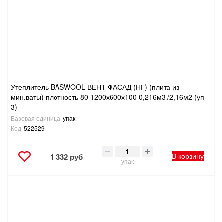
ТОВАРЫ ДЛЯ ОТДЫХА И ТУРИЗМА
ЭЛЕКТРОИНСТРУМЕНТЫ, БЕНЗОИНСТРУМЕНТЫ
ЭЛЕКТРОМОНТАЖНЫЕ ТОВАРЫ, СВЕТОТЕХНИКА
Утеплитель BASWOOL ВЕНТ ФАСАД (НГ) (плита из
мин.ваты) плотность 80 1200х600х100 0,216м3 /2,16м2 (уп
3)
Базовая единица
упак
Код
522529
В корзину
1 332 руб
упак