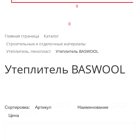
0
ИЗДЕЛИЯ ИЗ ПЛАСТМАССЫ
0
ИНСТРУМЕНТЫ
Главная страница
Каталог
ИНТЕРЬЕР
Строительные и отделочные материалы
Утеплитель, пенопласт
Утеплитель BASWOOL
КАНЦТОВАРЫ
Утеплитель BASWOOL
КЛИМАТИЧЕСКАЯ ТЕХНИКА
КРЕПЕЖ И СКОБЯНЫЕ ИЗДЕЛИЯ
ЛАКОКРАСОЧНЫЕ МАТЕРИАЛЫ
Сортировка:
Артикул
Наименование
Цена
НАСОСНОЕ ОБОРУДОВАНИЕ
ПОСУДА