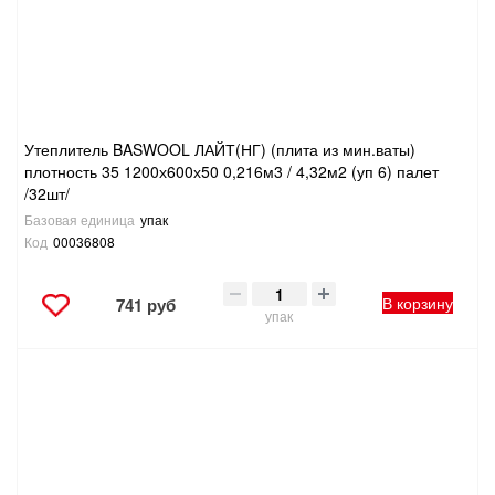
Утеплитель BASWOOL ЛАЙТ(НГ) (плита из мин.ваты)
плотность 35 1200х600х50 0,216м3 / 4,32м2 (уп 6) палет
/32шт/
Базовая единица
упак
Код
00036808
В корзину
741 руб
упак