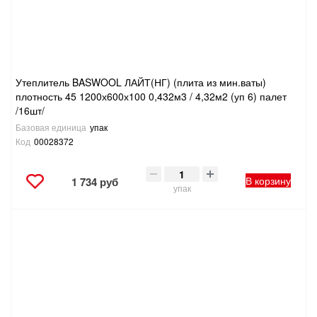
Утеплитель BASWOOL ЛАЙТ(НГ) (плита из мин.ваты)
плотность 45 1200х600х100 0,432м3 / 4,32м2 (уп 6) палет
/16шт/
Базовая единица
упак
Код
00028372
В корзину
1 734 руб
упак