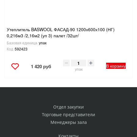
Утеплитель BASWOOL ФАСАД-90 1200х600х100 (НГ)
0,216м3 /2,16м2 (уп 3) палет /32шт/
Базовая единица
упак
Код
592423
В корзину
1 420 руб
упак
Отдел закупки
Торговые представители
Менеджеры зала
Контакты