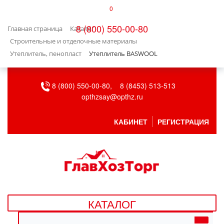
0
КАТАЛОГ
8 (800) 550-00-80
Главная страница
Каталог
БЫТОВАЯ ТЕХНИКА
Строительные и отделочные материалы
Утеплитель, пенопласт
Утеплитель BASWOOL
БЫТОВАЯ ХИМИЯ/УБОРКА
8 (800) 550-00-80,
8 (8453) 513-513
ВЕНТИЛЯЦИЯ
opthzsay@opthz.ru
ВСЕ ДЛЯ БАНИ
КАБИНЕТ
РЕГИСТРАЦИЯ
ГАЗОВОЕ ОБОРУДОВАНИЕ
ДАЧА, САД И ОГОРОД
ДВЕРНЫЕ ПОЛОТНА
КАТАЛОГ
ДЕТСКИЕ ТОВАРЫ