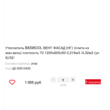
САНТЕХНИКА
СВАРОЧНОЕ ОБОРУДОВАНИЕ И МАТЕРИАЛЫ
СКЛАДСКОЕ ОБОРУДОВАНИЕ
СНЕГОУБОРОЧНЫЙ ИНВЕНТАРЬ
Утеплитель BASWOOL ВЕНТ ФАСАД (НГ) (плита из
мин.ваты) плотность 70 1200х600х50 0,216м3 /4,32м2 (уп
СТРЕМЯНКИ,ЛЕСТНИЦЫ
6)/32/
Базовая единица
упак
СТРОИТЕЛЬНЫЕ И ОТДЕЛОЧНЫЕ МАТЕРИАЛЫ
Код
ЦБ-00010430
ТОВАРЫ ДЛЯ АВТО
В корзину
1 055 руб
упак
ТОВАРЫ ДЛЯ ДОМА
ТОВАРЫ ДЛЯ ЖИВОТНЫХ