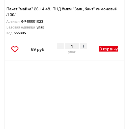
Пакет "майка" 26.14.48. ПНД 8мкм "Заяц бант" лимоновый
/100/
Артикул
ФР-00001023
Базовая единица
упак
Код
555305
В корзину
69 руб
упак