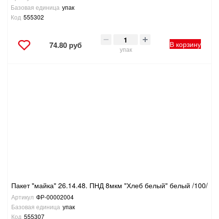
Базовая единица
упак
Код
555302
В корзину
74.80 руб
упак
Пакет "майка" 26.14.48. ПНД 8мкм "Хлеб белый" белый /100/
Артикул
ФР-00002004
Базовая единица
упак
Код
555307