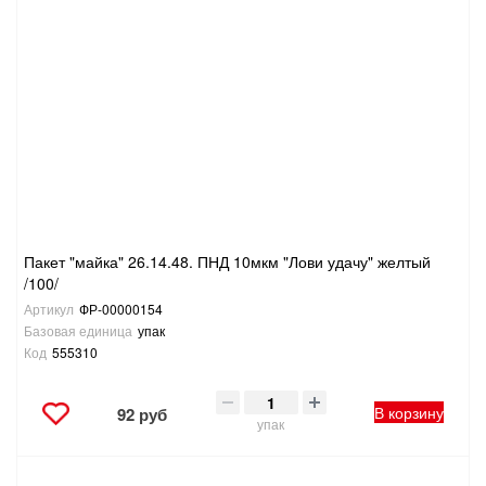
Пакет "майка" 26.14.48. ПНД 10мкм "Лови удачу" желтый
/100/
Артикул
ФР-00000154
Базовая единица
упак
Код
555310
В корзину
92 руб
упак