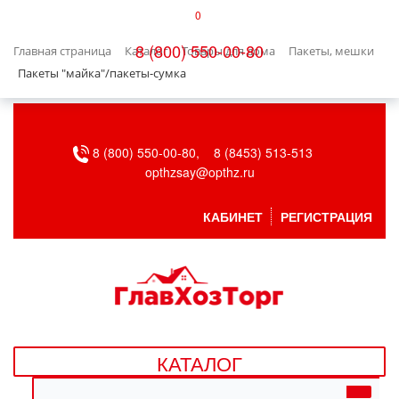
0
КАТАЛОГ
8 (800) 550-00-80
Главная страница
Каталог
Товары для дома
Пакеты, мешки
БЫТОВАЯ ТЕХНИКА
Пакеты "майка"/пакеты-сумка
БЫТОВАЯ ХИМИЯ/УБОРКА
8 (800) 550-00-80,
8 (8453) 513-513
ВЕНТИЛЯЦИЯ
opthzsay@opthz.ru
ВСЕ ДЛЯ БАНИ
КАБИНЕТ
РЕГИСТРАЦИЯ
ГАЗОВОЕ ОБОРУДОВАНИЕ
ДАЧА, САД И ОГОРОД
ДВЕРНЫЕ ПОЛОТНА
КАТАЛОГ
ДЕТСКИЕ ТОВАРЫ