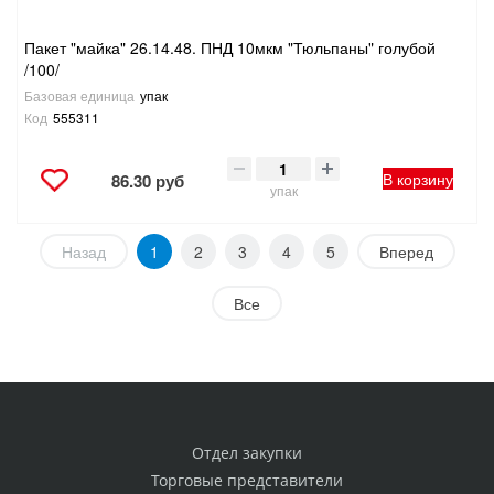
Пакет "майка" 26.14.48. ПНД 10мкм "Тюльпаны" голубой
/100/
Базовая единица
упак
Код
555311
В корзину
86.30 руб
упак
Назад
1
2
3
4
5
Вперед
Все
Отдел закупки
Торговые представители