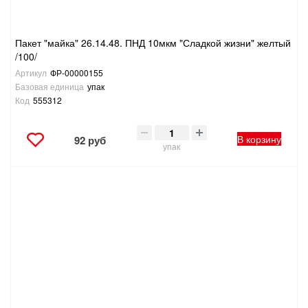
Пакет "майка" 26.14.48. ПНД 10мкм "Сладкой жизни" желтый
/100/
Артикул
ФР-00000155
Базовая единица
упак
Код
555312
В корзину
92 руб
упак