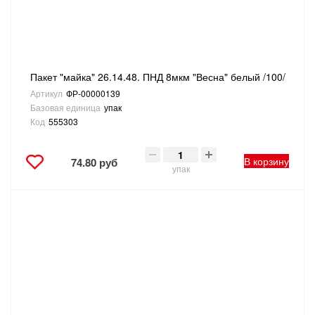
Пакет "майка" 26.14.48. ПНД 8мкм "Весна" белый /100/
Артикул
ФР-00000139
Базовая единица
упак
Код
555303
В корзину
74.80 руб
упак