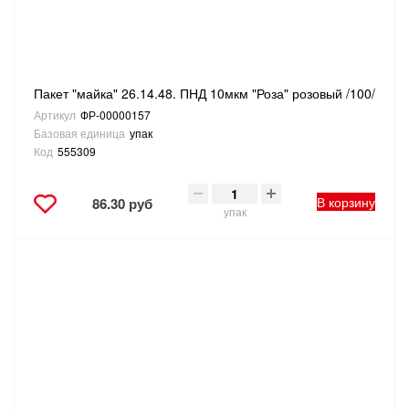
Пакет "майка" 26.14.48. ПНД 10мкм "Роза" розовый /100/
Артикул
ФР-00000157
Базовая единица
упак
Код
555309
В корзину
86.30 руб
упак