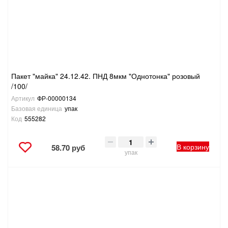
ТОВАРЫ ДЛЯ ОТДЫХА И ТУРИЗМА
ЭЛЕКТРОИНСТРУМЕНТЫ, БЕНЗОИНСТРУМЕНТЫ
ЭЛЕКТРОМОНТАЖНЫЕ ТОВАРЫ, СВЕТОТЕХНИКА
Пакет "майка" 24.12.42. ПНД 8мкм "Однотонка" розовый
/100/
Артикул
ФР-00000134
Базовая единица
упак
Код
555282
В корзину
58.70 руб
упак