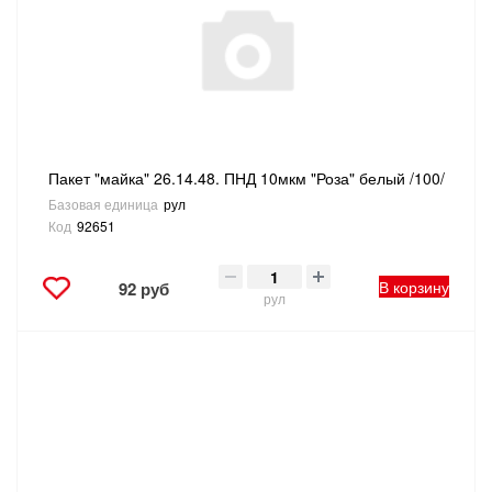
Пакет "майка" 26.14.48. ПНД 10мкм "Роза" белый /100/
Базовая единица
рул
Код
92651
В корзину
92 руб
рул