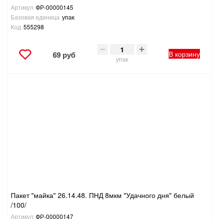
Артикул
ФР-00000145
Базовая единица
упак
Код
555298
В корзину
69 руб
упак
Пакет "майка" 26.14.48. ПНД 8мкм "Удачного дня" белый
/100/
Артикул
ФР-00000147