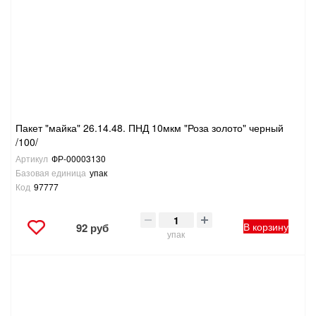
Пакет "майка" 26.14.48. ПНД 10мкм "Роза золото" черный
/100/
Артикул
ФР-00003130
Базовая единица
упак
Код
97777
В корзину
92 руб
упак