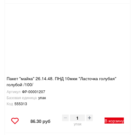
Пакет "майка" 26.14.48. ПНД 10мкм "Ласточка голубая"
голубой /100/
Артикул
ФР-00001207
Базовая единица
упак
Код
555313
В корзину
86.30 руб
упак