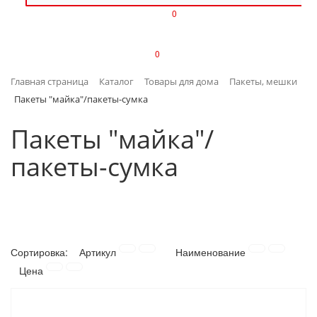
0
ИЗДЕЛИЯ ИЗ ПЛАСТМАССЫ
0
ИНСТРУМЕНТЫ
Главная страница
Каталог
Товары для дома
Пакеты, мешки
ИНТЕРЬЕР
Пакеты "майка"/пакеты-сумка
КАНЦТОВАРЫ
Пакеты "майка"/
пакеты-сумка
КЛИМАТИЧЕСКАЯ ТЕХНИКА
КРЕПЕЖ И СКОБЯНЫЕ ИЗДЕЛИЯ
ЛАКОКРАСОЧНЫЕ МАТЕРИАЛЫ
Сортировка:
Артикул
Наименование
НАСОСНОЕ ОБОРУДОВАНИЕ
Цена
ПОСУДА