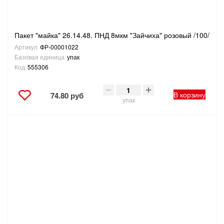
Пакет "майка" 26.14.48. ПНД 8мкм "Зайчиха" розовый /100/
Артикул
ФР-00001022
Базовая единица
упак
Код
555306
В корзину
74.80 руб
упак