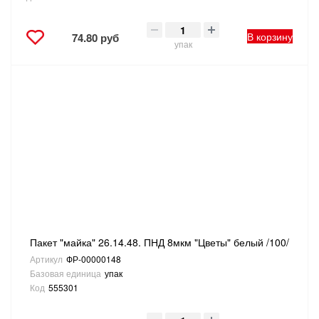
В корзину
74.80 руб
упак
Пакет "майка" 26.14.48. ПНД 8мкм "Цветы" белый /100/
Артикул
ФР-00000148
Базовая единица
упак
Код
555301