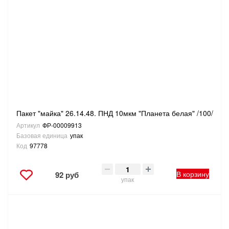
Пакет "майка" 26.14.48. ПНД 10мкм "Планета белая" /100/
Артикул
ФР-00009913
Базовая единица
упак
Код
97778
В корзину
92 руб
упак