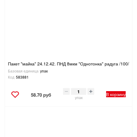
САНТЕХНИКА
СВАРОЧНОЕ ОБОРУДОВАНИЕ И МАТЕРИАЛЫ
СКЛАДСКОЕ ОБОРУДОВАНИЕ
СНЕГОУБОРОЧНЫЙ ИНВЕНТАРЬ
Пакет "майка" 24.12.42. ПНД 8мкм "Однотонка" радуга /100/
СТРЕМЯНКИ,ЛЕСТНИЦЫ
Базовая единица
упак
Код
583881
СТРОИТЕЛЬНЫЕ И ОТДЕЛОЧНЫЕ МАТЕРИАЛЫ
В корзину
58.70 руб
упак
ТОВАРЫ ДЛЯ АВТО
ТОВАРЫ ДЛЯ ДОМА
ТОВАРЫ ДЛЯ ЖИВОТНЫХ