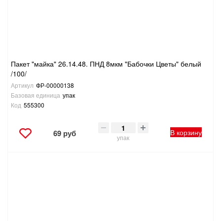
Пакет "майка" 26.14.48. ПНД 8мкм "Бабочки Цветы" белый
/100/
Артикул
ФР-00000138
Базовая единица
упак
Код
555300
В корзину
69 руб
упак