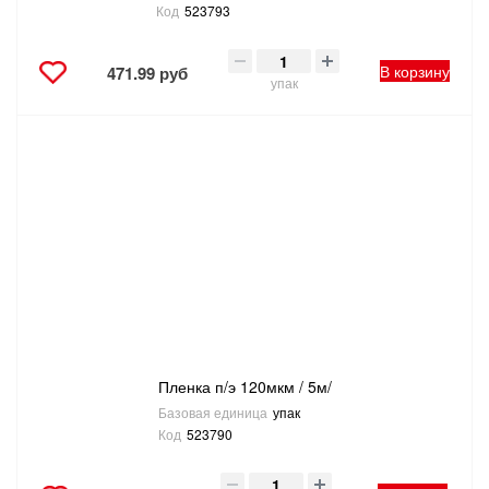
Код
523793
В корзину
471.99 руб
упак
Пленка п/э 120мкм / 5м/
Базовая единица
упак
Код
523790