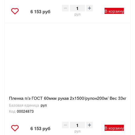
В корзину
6 153 руб
рул
Пленка п/э ГОСТ 60мкм рукав 2х1500/рулон200м/ Вес 33кг
Базовая единица
рул
Код
00024873
В корзину
6 153 руб
рул