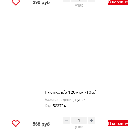
В корзину
290 руб
упак
Пленка п/э 120мкм /10м/
Базовая единица
упак
Код
523794
В корзину
568 руб
упак