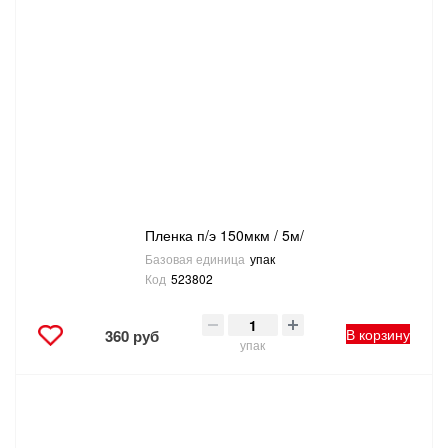
Пленка п/э 150мкм / 5м/
Базовая единица
упак
Код
523802
В корзину
360 руб
упак