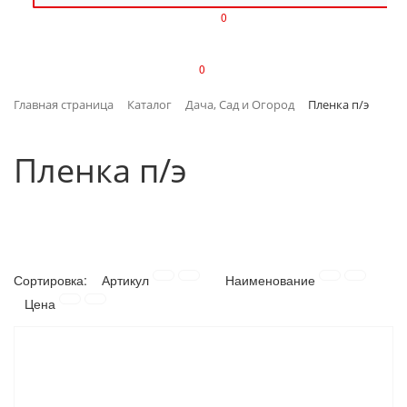
0
ИЗДЕЛИЯ ИЗ ПЛАСТМАССЫ
0
ИНСТРУМЕНТЫ
Главная страница
Каталог
Дача, Сад и Огород
Пленка п/э
ИНТЕРЬЕР
Пленка п/э
КАНЦТОВАРЫ
КЛИМАТИЧЕСКАЯ ТЕХНИКА
КРЕПЕЖ И СКОБЯНЫЕ ИЗДЕЛИЯ
Сортировка:
Артикул
Наименование
ЛАКОКРАСОЧНЫЕ МАТЕРИАЛЫ
Цена
НАСОСНОЕ ОБОРУДОВАНИЕ
ПОСУДА