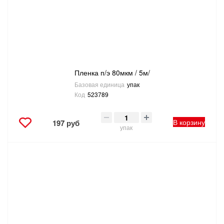
Пленка п/э 80мкм / 5м/
Базовая единица
упак
Код
523789
В корзину
197 руб
упак