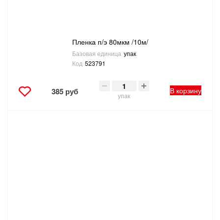
Пленка п/э 80мкм /10м/
Базовая единица
упак
Код
523791
В корзину
385 руб
упак