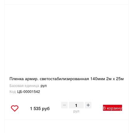
Пленка армир. светостабилизированная 140мкм 2м х 25м
Базовая единица
рул
Код
ЦБ-00001542
В корзину
1 535 руб
рул