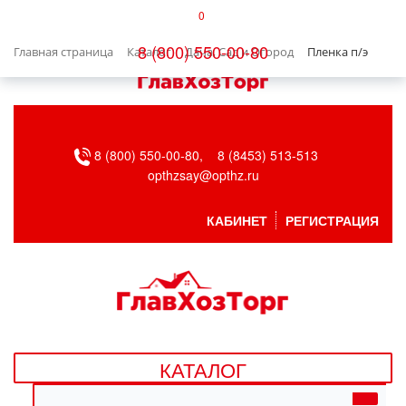
0
КАТАЛОГ
8 (800) 550-00-80
Главная страница
Каталог
Дача, Сад и Огород
Пленка п/э
БЫТОВАЯ ТЕХНИКА
БЫТОВАЯ ХИМИЯ/УБОРКА
8 (800) 550-00-80,
8 (8453) 513-513
ВЕНТИЛЯЦИЯ
opthzsay@opthz.ru
ВСЕ ДЛЯ БАНИ
КАБИНЕТ
РЕГИСТРАЦИЯ
ГАЗОВОЕ ОБОРУДОВАНИЕ
ДАЧА, САД И ОГОРОД
ДВЕРНЫЕ ПОЛОТНА
КАТАЛОГ
ДЕТСКИЕ ТОВАРЫ