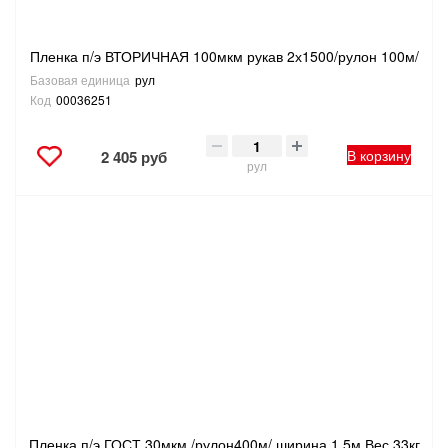
Пленка п/э ВТОРИЧНАЯ 100мкм рукав 2х1500/рулон 100м/
Базовая единица
рул
Код
00036251
В корзину
2 405 руб
рул
Пленка п/э ГОСТ 30мкм /рулон400м/ ширина 1,5м Вес 33кг