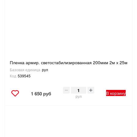
Пленка армир. светостабилизированная 200мкм 2м х 25м
Базовая единица
рул
Код
539545
В корзину
1 650 руб
рул