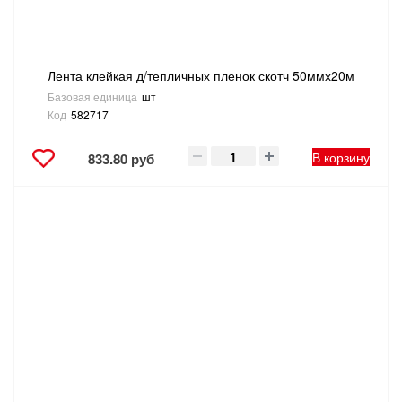
ТОВАРЫ ДЛЯ ОТДЫХА И ТУРИЗМА
ЭЛЕКТРОИНСТРУМЕНТЫ, БЕНЗОИНСТРУМЕНТЫ
Лента клейкая д/тепличных пленок скотч 50ммх20м
Базовая единица
шт
Код
582717
ЭЛЕКТРОМОНТАЖНЫЕ ТОВАРЫ, СВЕТОТЕХНИКА
В корзину
833.80 руб