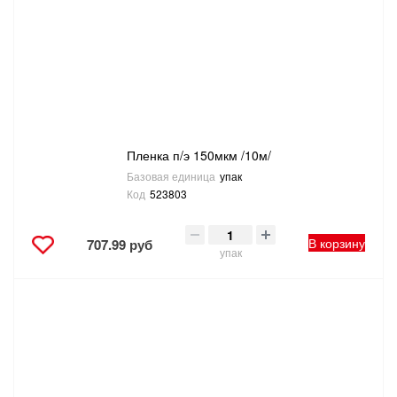
Пленка п/э 150мкм /10м/
Базовая единица
упак
Код
523803
В корзину
707.99 руб
упак