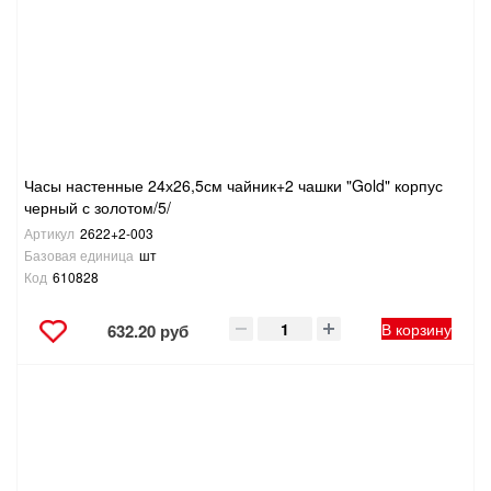
САНТЕХНИКА
СВАРОЧНОЕ ОБОРУДОВАНИЕ И МАТЕРИАЛЫ
СКЛАДСКОЕ ОБОРУДОВАНИЕ
Часы настенные 24х26,5см чайник+2 чашки "Gold" корпус
СНЕГОУБОРОЧНЫЙ ИНВЕНТАРЬ
черный с золотом/5/
Артикул
2622+2-003
СТРЕМЯНКИ,ЛЕСТНИЦЫ
Базовая единица
шт
Код
610828
СТРОИТЕЛЬНЫЕ И ОТДЕЛОЧНЫЕ МАТЕРИАЛЫ
В корзину
632.20 руб
ТОВАРЫ ДЛЯ АВТО
ТОВАРЫ ДЛЯ ДОМА
ТОВАРЫ ДЛЯ ЖИВОТНЫХ