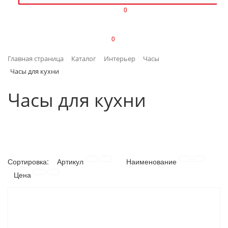
0
ИЗДЕЛИЯ ИЗ ПЛАСТМАССЫ
0
ИНСТРУМЕНТЫ
Главная страница
Каталог
Интерьер
Часы
ИНТЕРЬЕР
Часы для кухни
КАНЦТОВАРЫ
Часы для кухни
КЛИМАТИЧЕСКАЯ ТЕХНИКА
КРЕПЕЖ И СКОБЯНЫЕ ИЗДЕЛИЯ
Сортировка:
Артикул
Наименование
ЛАКОКРАСОЧНЫЕ МАТЕРИАЛЫ
Цена
НАСОСНОЕ ОБОРУДОВАНИЕ
ПОСУДА