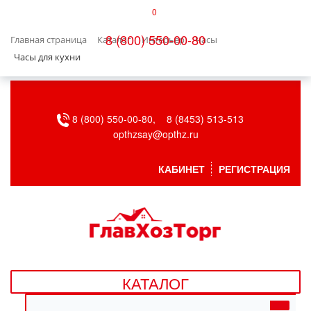
0
КАТАЛОГ
8 (800) 550-00-80
Главная страница
Каталог
Интерьер
Часы
БЫТОВАЯ ТЕХНИКА
Часы для кухни
БЫТОВАЯ ХИМИЯ/УБОРКА
8 (800) 550-00-80,
8 (8453) 513-513
ВЕНТИЛЯЦИЯ
opthzsay@opthz.ru
ВСЕ ДЛЯ БАНИ
КАБИНЕТ
РЕГИСТРАЦИЯ
ГАЗОВОЕ ОБОРУДОВАНИЕ
ДАЧА, САД И ОГОРОД
ДВЕРНЫЕ ПОЛОТНА
КАТАЛОГ
ДЕТСКИЕ ТОВАРЫ