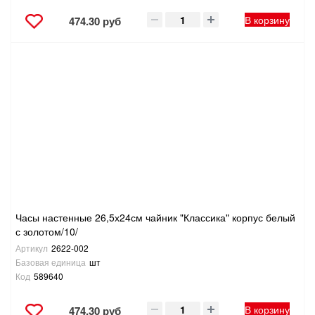
В корзину
474.30 руб
Часы настенные 26,5х24см чайник "Классика" корпус белый
с золотом/10/
Артикул
2622-002
Базовая единица
шт
Код
589640
В корзину
474.30 руб