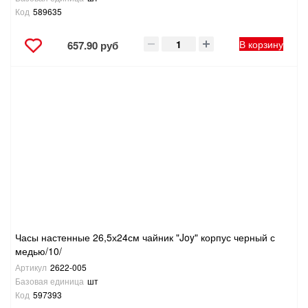
Код
589635
В корзину
657.90 руб
Часы настенные 26,5х24см чайник "Joy" корпус черный с
медью/10/
Артикул
2622-005
Базовая единица
шт
Код
597393