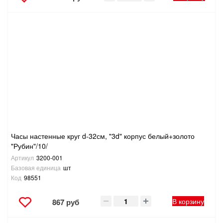
Часы настенные круг d-32см, "3d" корпус белый+золото
"Рубин"/10/
Артикул
3200-001
Базовая единица
шт
Код
98551
В корзину
867 руб