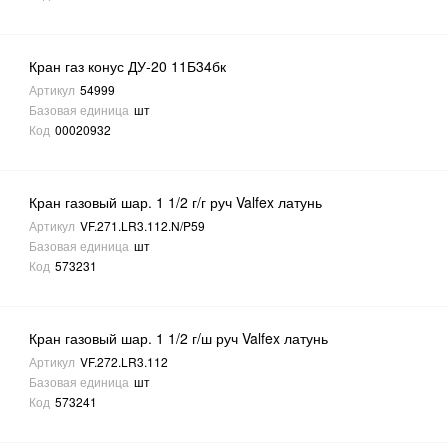
Кран газ конус ДУ-20 11Б34бк
Артикул
54999
Базовая единица
шт
Код
00020932
Кран газовый шар. 1 1/2 г/г руч Valfex латунь
Артикул
VF.271.LR3.112.N/P59
Базовая единица
шт
Код
573231
Кран газовый шар. 1 1/2 г/ш руч Valfex латунь
Артикул
VF.272.LR3.112
Базовая единица
шт
Код
573241