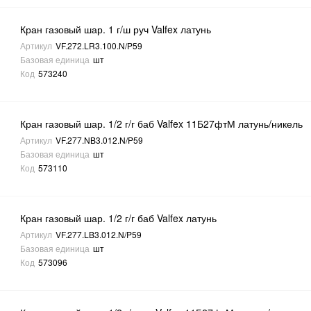
Кран газовый шар. 1 г/ш руч Valfex латунь
Артикул
VF.272.LR3.100.N/P59
Базовая единица
шт
Код
573240
Кран газовый шар. 1/2 г/г баб Valfex 11Б27фтМ латунь/никель
Артикул
VF.277.NB3.012.N/P59
Базовая единица
шт
Код
573110
Кран газовый шар. 1/2 г/г баб Valfex латунь
Артикул
VF.277.LB3.012.N/P59
Базовая единица
шт
Код
573096