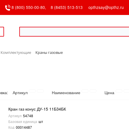
8 (800) 550-00-80,
8 (8453) 513-513
opthzsay@opthz.ru
Комплектующие
Краны газовые
овка:
Артикул
Наименование
Цена
Кран газ конус ДУ-15 11Б34БК
Артикул
54748
Базовая единица
шт
Код
00014487