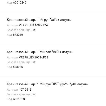
Код
А0010240
Кран газовый шар. 1 г/г руч Valfex латунь
Артикул
VF.271.LR3.100.N/P59
Базовая единица
шт
Код
573230
Кран газовый шар. 1 г/ш баб Valfex латунь
Артикул
VF.278.LB3.100.N/P59
Базовая единица
шт
Код
573236
Кран газовый шар. 1 г/ш руч DIST Ду25 Ру40 латунь
Артикул
107-9513
Базовая единица
шт
Код
А0010239