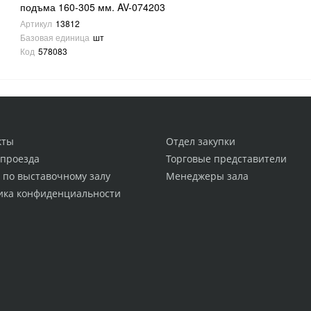
подъма 160-305 мм. AV-074203
Артикул
13812
Базовая единица
шт
Код
578083
кты
Отдел закупки
 проезда
Торговые представители
 по выставочному залу
Менеджеры зала
ика конфиденциальности