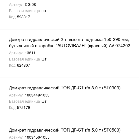
Артикул
DG-08
Базовая единица
шт
Код
598317
Домкрат гидравлический 2 т, высота подъема 150-290 мм,
бутылочный в коробке "AUTOVIRAZH" (красный) AV-074202
Артикул
13811
Базовая единица
шт
Код
624807
Домкрат гидравлический TOR ДГ-CT г/п 3,0 т (ST0303)
Артикул
1003449/1053
Базовая единица
шт
Код
572179
Домкрат гидравлический TOR ДГ-CT г/п 5,0 т (ST0503)
Артикул
1003450/1055