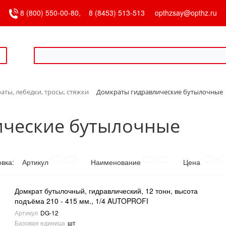
8 (800) 550-00-80,
8 (8453) 513-513
opthzsay@opthz.ru
аты, лебедки, тросы, стяжки
Домкраты гидравлические бутылочные
ические бутылочные
овка:
Артикул
Наименование
Цена
Домкрат бутылочный, гидравлический, 12 тонн, высота
подъёма 210 - 415 мм., 1/4 AUTOPROFI
Артикул
DG-12
Базовая единица
шт