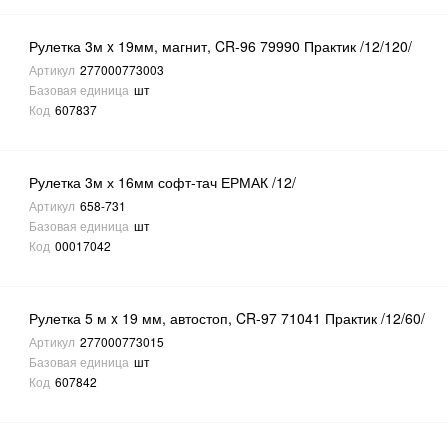
Рулетка 3м x 19мм, магнит, CR-96 79990 Практик /12/120/
Артикул
277000773003
Базовая единица
шт
Код
607837
Рулетка 3м х 16мм софт-тач ЕРМАК /12/
Артикул
658-731
Базовая единица
шт
Код
00017042
Рулетка 5 м x 19 мм, автостоп, CR-97 71041 Практик /12/60/
Артикул
277000773015
Базовая единица
шт
Код
607842