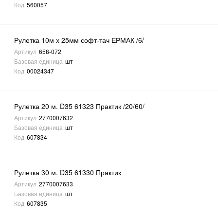
Код
560057
Рулетка 10м х 25мм софт-тач ЕРМАК /6/
Артикул
658-072
Базовая единица
шт
Код
00024347
Рулетка 20 м. D35 61323 Практик /20/60/
Артикул
2770007632
Базовая единица
шт
Код
607834
Рулетка 30 м. D35 61330 Практик
Артикул
2770007633
Базовая единица
шт
Код
607835