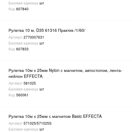
Базовая единица
шт
Код
607840
Рулетка 10 м. D35 61316 Практик /1/60/
Артикул
2770007631
Базовая единица
шт
Код
607833
Рулетка 10м х 25мм Nylon с магнитом, автостопом, лента-
нейлон EFFECTA
Артикул
581025
Базовая единица
шт
Код
560061
Рулетка 10м х 25мм с магнитом Basic EFFECTA
Артикул
571025/571025S
Базовая единица
шт