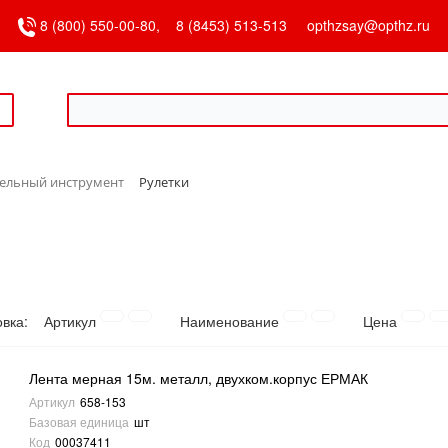
8 (800) 550-00-80,
8 (8453) 513-513
opthzsay@opthz.ru
ельный инструмент
Рулетки
овка:
Артикул
Наименование
Цена
Лента мерная 15м. металл, двухком.корпус ЕРМАК
Артикул
658-153
Базовая единица
шт
Код
00037411