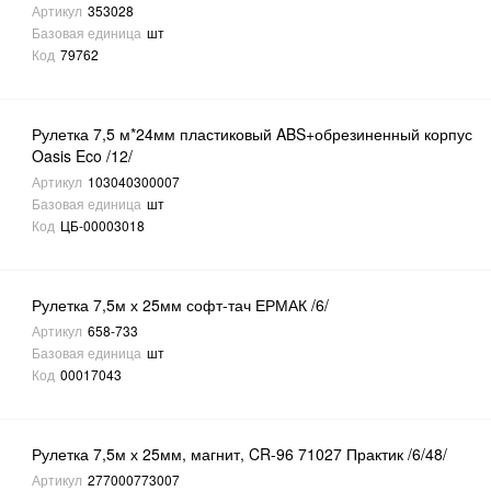
Артикул
353028
Базовая единица
шт
Код
79762
Рулетка 7,5 м*24мм пластиковый ABS+обрезиненный корпус
Oasis Eco /12/
Артикул
103040300007
Базовая единица
шт
Код
ЦБ-00003018
Рулетка 7,5м х 25мм софт-тач ЕРМАК /6/
Артикул
658-733
Базовая единица
шт
Код
00017043
Рулетка 7,5м х 25мм, магнит, CR-96 71027 Практик /6/48/
Артикул
277000773007