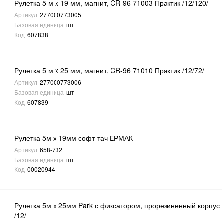
Рулетка 5 м x 19 мм, магнит, CR-96 71003 Практик /12/120/
Артикул
277000773005
Базовая единица
шт
Код
607838
Рулетка 5 м x 25 мм, магнит, CR-96 71010 Практик /12/72/
Артикул
277000773006
Базовая единица
шт
Код
607839
Рулетка 5м х 19мм софт-тач ЕРМАК
Артикул
658-732
Базовая единица
шт
Код
00020944
Рулетка 5м х 25мм Park с фиксатором, прорезиненный корпус
/12/