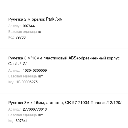
Рулетка 2 м брелок Park /50/
Артикул
007644
Базовая единица
шт
Код
79760
Рулетка 3 м*16мм пластиковый ABS+обрезиненный корпус
Oasis /12/
Артикул
103040300009
Базовая единица
шт
Код
ЦБ-00006275
Рулетка 3м x 16мм, автостоп, CR-97 71034 Практик /12/120/
Артикул
277000773013
Базовая единица
шт
Код
607841