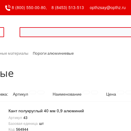
8 (800) 550-00-80,
8 (8453) 513-513
opthzsay@opthz.ru
чные материалы
Пороги алюминиевые
вые
овка:
Артикул
Наименование
Цена
Кант полукруглый 40 мм 0,9 алюминий
Артикул
43
Базовая единица
шт
Код
564944