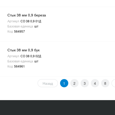
Стык 38 мм 0,9 береза
Артикул
СО 38 0,9 01Д
Базовая единица
шт
Код
564957
Стык 38 мм 0,9 бук
Артикул
СО 38 0,9 02Д
Базовая единица
шт
Код
564961
Назад
1
2
3
4
8