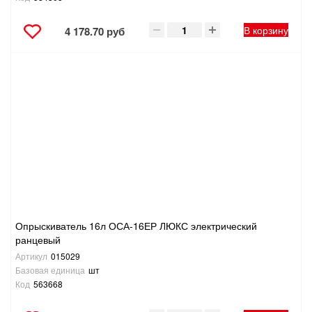
В корзину
4 178.70 руб
Опрыскиватель 16л ОСА-16ЕР ЛЮКС электрический
ранцевый
Артикул
015029
Базовая единица
шт
Код
563668