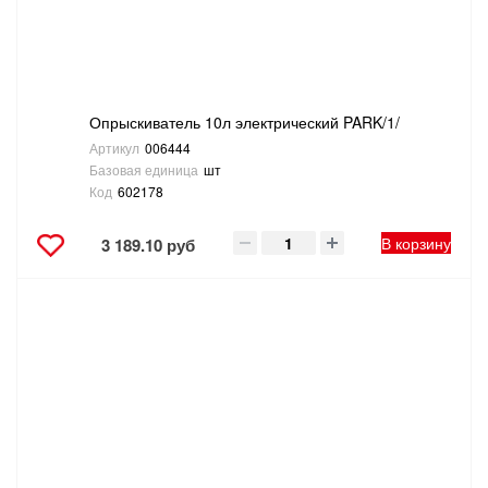
Опрыскиватель 10л электрический PARK/1/
Артикул
006444
Базовая единица
шт
Код
602178
В корзину
3 189.10 руб