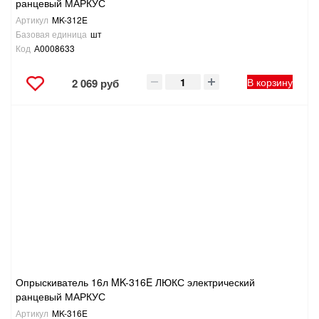
ранцевый МАРКУС
Артикул
MK-312E
Базовая единица
шт
Код
А0008633
В корзину
2 069 руб
Опрыскиватель 16л MK-316E ЛЮКС электрический
ранцевый МАРКУС
Артикул
MK-316E