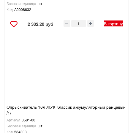
Базовая единица
шт
Код
А0008632
В корзину
2 302.20 руб
Опрыскиватель 16л ЖУК Классик аккумуляторный ранцевый
/1/
Артикул
3581-00
Базовая единица
шт
Код
584303