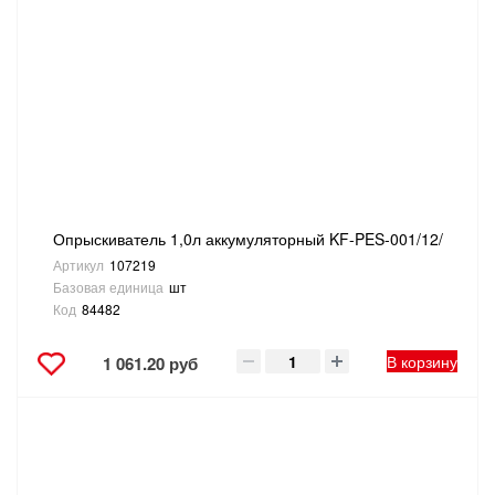
ТОВАРЫ ДЛЯ ОТДЫХА И ТУРИЗМА
ЭЛЕКТРОИНСТРУМЕНТЫ, БЕНЗОИНСТРУМЕНТЫ
ЭЛЕКТРОМОНТАЖНЫЕ ТОВАРЫ, СВЕТОТЕХНИКА
Опрыскиватель 1,0л аккумуляторный KF-PES-001/12/
Артикул
107219
Базовая единица
шт
Код
84482
В корзину
1 061.20 руб