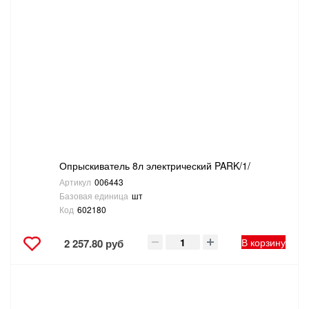
Опрыскиватель 8л электрический PARK/1/
Артикул
006443
Базовая единица
шт
Код
602180
В корзину
2 257.80 руб