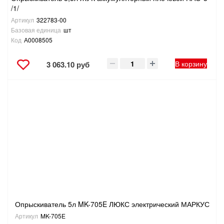
/1/
Артикул
322783-00
Базовая единица
шт
Код
А0008505
В корзину
3 063.10 руб
Опрыскиватель 5л MK-705E ЛЮКС электрический МАРКУС
Артикул
MK-705E