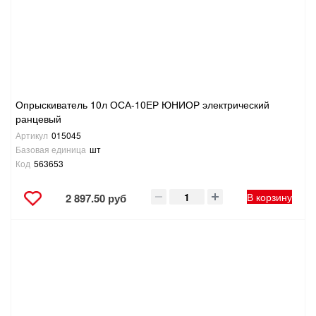
Опрыскиватель 10л ОСА-10ЕР ЮНИОР электрический
ранцевый
Артикул
015045
Базовая единица
шт
Код
563653
В корзину
2 897.50 руб