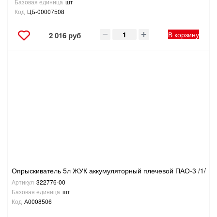
Базовая единица
шт
Код
ЦБ-00007508
В корзину
2 016 руб
Опрыскиватель 5л ЖУК аккумуляторный плечевой ПАО-3 /1/
Артикул
322776-00
Базовая единица
шт
Код
А0008506