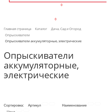
0
ИЗДЕЛИЯ ИЗ ПЛАСТМАССЫ
0
ИНСТРУМЕНТЫ
Главная страница
Каталог
Дача, Сад и Огород
ИНТЕРЬЕР
Опрыскиватели
Опрыскиватели аккумуляторные, электрические
КАНЦТОВАРЫ
Опрыскиватели
КЛИМАТИЧЕСКАЯ ТЕХНИКА
аккумуляторные,
КРЕПЕЖ И СКОБЯНЫЕ ИЗДЕЛИЯ
электрические
ЛАКОКРАСОЧНЫЕ МАТЕРИАЛЫ
НАСОСНОЕ ОБОРУДОВАНИЕ
Сортировка:
Артикул
Наименование
ПОСУДА
Цена