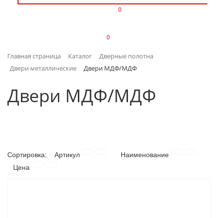
0
ИЗДЕЛИЯ ИЗ ПЛАСТМАССЫ
0
ИНСТРУМЕНТЫ
Главная страница
Каталог
Дверные полотна
ИНТЕРЬЕР
Двери металлические
Двери МДФ/МДФ
КАНЦТОВАРЫ
Двери МДФ/МДФ
КЛИМАТИЧЕСКАЯ ТЕХНИКА
КРЕПЕЖ И СКОБЯНЫЕ ИЗДЕЛИЯ
Сортировка:
Артикул
Наименование
ЛАКОКРАСОЧНЫЕ МАТЕРИАЛЫ
Цена
НАСОСНОЕ ОБОРУДОВАНИЕ
ПОСУДА