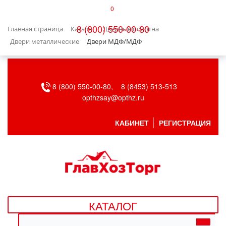
0
КАТАЛОГ
8 (800) 550-00-80
Главная страница
Каталог
Дверные полотна
БЫТОВАЯ ТЕХНИКА
Двери металлические
Двери МДФ/МДФ
БЫТОВАЯ ХИМИЯ/УБОРКА
8 (800) 550-00-80,
8 (8453) 513-513
ВЕНТИЛЯЦИЯ
opthzsay@opthz.ru
ВСЕ ДЛЯ БАНИ
КАБИНЕТ
РЕГИСТРАЦИЯ
ГАЗОВОЕ ОБОРУДОВАНИЕ
ДАЧА, САД И ОГОРОД
ДВЕРНЫЕ ПОЛОТНА
КАТАЛОГ
ДЕТСКИЕ ТОВАРЫ