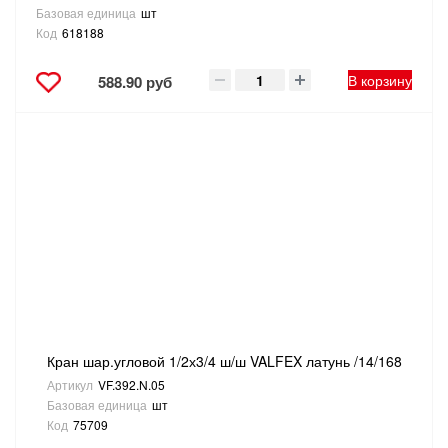
Базовая единица
шт
Код
618188
В корзину
588.90 руб
Кран шар.угловой 1/2х3/4 ш/ш VALFEX латунь /14/168
Артикул
VF.392.N.05
Базовая единица
шт
Код
75709