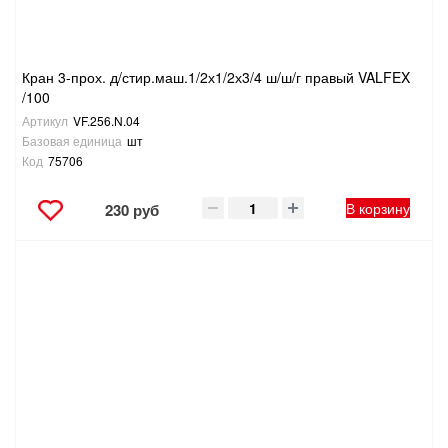
Кран 3-прох. д/стир.маш.1/2х1/2х3/4 ш/ш/г правый VALFEX
/100
Артикул
VF.256.N.04
Базовая единица
шт
Код
75706
В корзину
230 руб