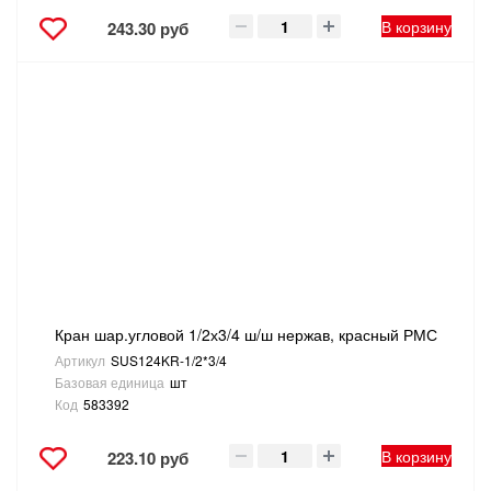
В корзину
243.30 руб
Кран шар.угловой 1/2х3/4 ш/ш нержав, красный РМС
Артикул
SUS124KR-1/2*3/4
Базовая единица
шт
Код
583392
В корзину
223.10 руб