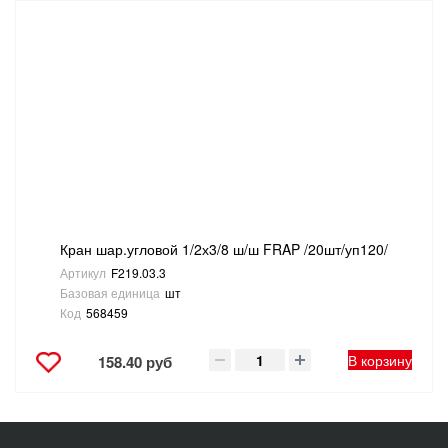
Кран шар.угловой 1/2х3/8 ш/ш FRAP /20шт/уп120/
Артикул
F219.03.3
Базовая единица
шт
Код
568459
В корзину
158.40 руб