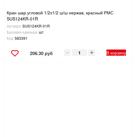
Кран шар.угловой 1/2х1/2 ш/ш нержав, красный РМС
SUS124KR-01R
Артикул
SUS124KR-01R
Базовая единица
шт
Код
583391
В корзину
206.30 руб