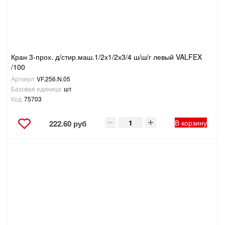
ТОВАРЫ ДЛЯ ОТДЫХА И ТУРИЗМА
ЭЛЕКТРОИНСТРУМЕНТЫ, БЕНЗОИНСТРУМЕНТЫ
Кран 3-прох. д/стир.маш.1/2х1/2х3/4 ш/ш/г левый VALFEX
ЭЛЕКТРОМОНТАЖНЫЕ ТОВАРЫ, СВЕТОТЕХНИКА
/100
Артикул
VF.256.N.05
Базовая единица
шт
Код
75703
В корзину
222.60 руб