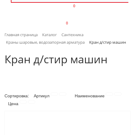
0
ИЗДЕЛИЯ ИЗ ПЛАСТМАССЫ
0
ИНСТРУМЕНТЫ
Главная страница
Каталог
Сантехника
ИНТЕРЬЕР
Краны шаровые, водозапорная арматура
Кран д/стир машин
КАНЦТОВАРЫ
Кран д/стир машин
КЛИМАТИЧЕСКАЯ ТЕХНИКА
КРЕПЕЖ И СКОБЯНЫЕ ИЗДЕЛИЯ
Сортировка:
Артикул
Наименование
ЛАКОКРАСОЧНЫЕ МАТЕРИАЛЫ
Цена
НАСОСНОЕ ОБОРУДОВАНИЕ
ПОСУДА