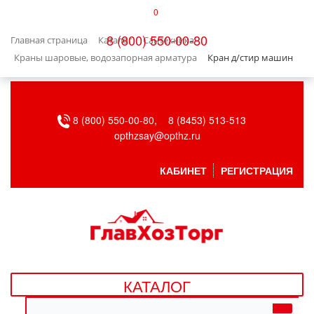
0
КАТАЛОГ
8 (800) 550-00-80
Главная страница
Каталог
Сантехника
БЫТОВАЯ ТЕХНИКА
Краны шаровые, водозапорная арматура
Кран д/стир машин
БЫТОВАЯ ХИМИЯ/УБОРКА
8 (800) 550-00-80,
8 (8453) 513-513
ВЕНТИЛЯЦИЯ
opthzsay@opthz.ru
ВСЕ ДЛЯ БАНИ
КАБИНЕТ
РЕГИСТРАЦИЯ
ГАЗОВОЕ ОБОРУДОВАНИЕ
ДАЧА, САД И ОГОРОД
ДВЕРНЫЕ ПОЛОТНА
КАТАЛОГ
ДЕТСКИЕ ТОВАРЫ