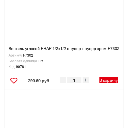
САНТЕХНИКА
СВАРОЧНОЕ ОБОРУДОВАНИЕ И МАТЕРИАЛЫ
СКЛАДСКОЕ ОБОРУДОВАНИЕ
Вентиль угловой FRAP 1/2х1/2 штуцер-штуцер хром F7302
СНЕГОУБОРОЧНЫЙ ИНВЕНТАРЬ
Артикул
F7302
Базовая единица
шт
СТРЕМЯНКИ,ЛЕСТНИЦЫ
Код
90781
СТРОИТЕЛЬНЫЕ И ОТДЕЛОЧНЫЕ МАТЕРИАЛЫ
В корзину
290.60 руб
ТОВАРЫ ДЛЯ АВТО
ТОВАРЫ ДЛЯ ДОМА
ТОВАРЫ ДЛЯ ЖИВОТНЫХ