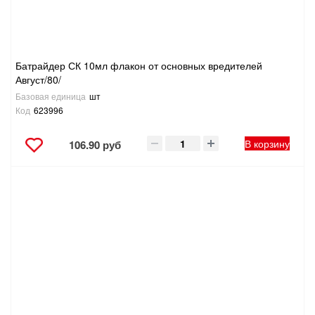
ТОВАРЫ ДЛЯ ОТДЫХА И ТУРИЗМА
ЭЛЕКТРОИНСТРУМЕНТЫ, БЕНЗОИНСТРУМЕНТЫ
Батрайдер СК 10мл флакон от основных вредителей
Август/80/
ЭЛЕКТРОМОНТАЖНЫЕ ТОВАРЫ, СВЕТОТЕХНИКА
Базовая единица
шт
Код
623996
В корзину
106.90 руб