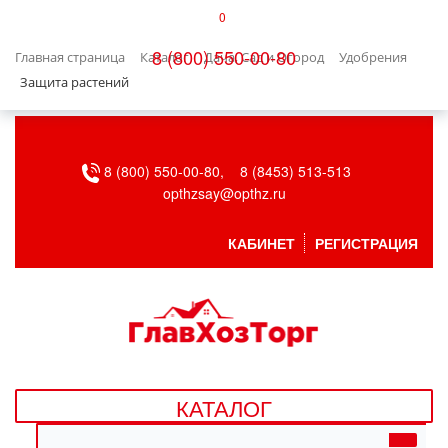
0
КАТАЛОГ
8 (800) 550-00-80
Главная страница
Каталог
Дача, Сад и Огород
Удобрения
БЫТОВАЯ ТЕХНИКА
Защита растений
БЫТОВАЯ ХИМИЯ/УБОРКА
8 (800) 550-00-80,
8 (8453) 513-513
ВЕНТИЛЯЦИЯ
opthzsay@opthz.ru
ВСЕ ДЛЯ БАНИ
КАБИНЕТ
РЕГИСТРАЦИЯ
ГАЗОВОЕ ОБОРУДОВАНИЕ
ДАЧА, САД И ОГОРОД
ДВЕРНЫЕ ПОЛОТНА
КАТАЛОГ
ДЕТСКИЕ ТОВАРЫ