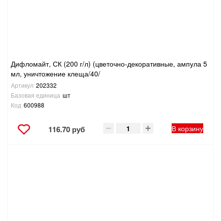
Дифломайт, СК (200 г/л) (цветочно-декоративные, ампула 5
мл, уничтожение клеща/40/
Артикул
202332
Базовая единица
шт
Код
600988
В корзину
116.70 руб