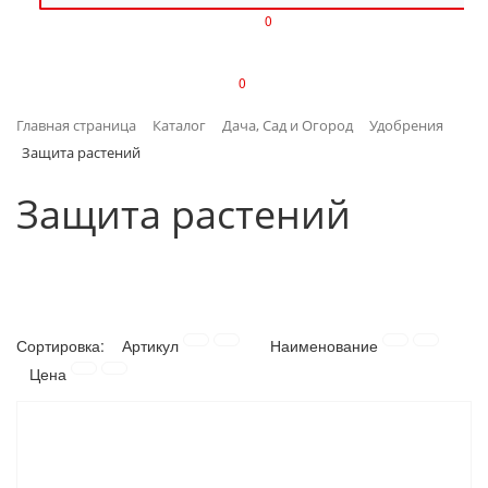
0
ИЗДЕЛИЯ ИЗ ПЛАСТМАССЫ
0
ИНСТРУМЕНТЫ
Главная страница
Каталог
Дача, Сад и Огород
Удобрения
ИНТЕРЬЕР
Защита растений
КАНЦТОВАРЫ
Защита растений
КЛИМАТИЧЕСКАЯ ТЕХНИКА
КРЕПЕЖ И СКОБЯНЫЕ ИЗДЕЛИЯ
Сортировка:
Артикул
Наименование
ЛАКОКРАСОЧНЫЕ МАТЕРИАЛЫ
Цена
НАСОСНОЕ ОБОРУДОВАНИЕ
ПОСУДА