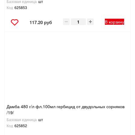
Базовая единица
шт
Код
625853
В корзину
117.20 руб
Дамба 480 г/л фл.100мл гербицид от двудольных сорняков
/19/
Базовая единица
шт
Код
625852