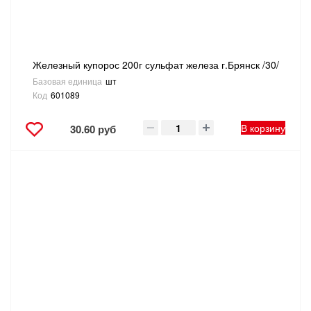
Железный купорос 200г сульфат железа г.Брянск /30/
Базовая единица
шт
Код
601089
В корзину
30.60 руб