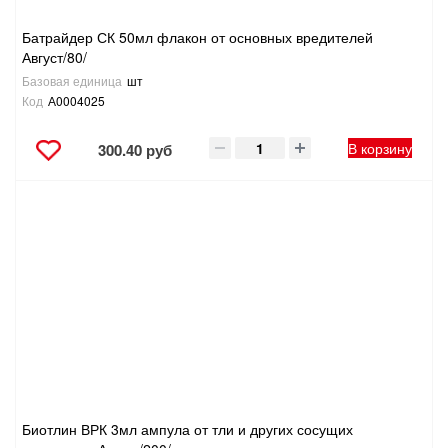
Батрайдер СК 50мл флакон от основных вредителей
Август/80/
Базовая единица
шт
Код
А0004025
В корзину
300.40 руб
Биотлин ВРК 3мл ампула от тли и других сосущих