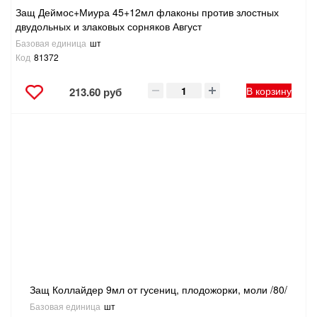
Защ Деймос+Миура 45+12мл флаконы против злостных
двудольных и злаковых сорняков Август
Базовая единица
шт
Код
81372
В корзину
213.60 руб
Защ Коллайдер 9мл от гусениц, плодожорки, моли /80/
Базовая единица
шт