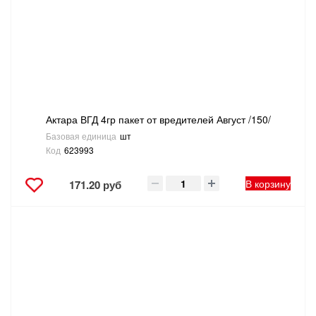
САНТЕХНИКА
СВАРОЧНОЕ ОБОРУДОВАНИЕ И МАТЕРИАЛЫ
СКЛАДСКОЕ ОБОРУДОВАНИЕ
Актара ВГД 4гр пакет от вредителей Август /150/
СНЕГОУБОРОЧНЫЙ ИНВЕНТАРЬ
Базовая единица
шт
Код
623993
СТРЕМЯНКИ,ЛЕСТНИЦЫ
В корзину
171.20 руб
СТРОИТЕЛЬНЫЕ И ОТДЕЛОЧНЫЕ МАТЕРИАЛЫ
ТОВАРЫ ДЛЯ АВТО
ТОВАРЫ ДЛЯ ДОМА
ТОВАРЫ ДЛЯ ЖИВОТНЫХ