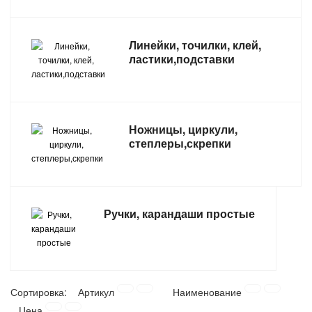
САНТЕХНИКА
Линейки, точилки, клей,
СВАРОЧНОЕ ОБОРУДОВАНИЕ И МАТЕРИАЛЫ
ластики,подставки
СКЛАДСКОЕ ОБОРУДОВАНИЕ
СНЕГОУБОРОЧНЫЙ ИНВЕНТАРЬ
Ножницы, циркули,
степлеры,скрепки
СТРЕМЯНКИ,ЛЕСТНИЦЫ
СТРОИТЕЛЬНЫЕ И ОТДЕЛОЧНЫЕ МАТЕРИАЛЫ
Ручки, карандаши простые
ТОВАРЫ ДЛЯ АВТО
ТОВАРЫ ДЛЯ ДОМА
Сортировка:
Артикул
Наименование
ТОВАРЫ ДЛЯ ЖИВОТНЫХ
Цена