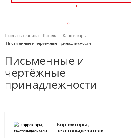
0
ИЗДЕЛИЯ ИЗ ПЛАСТМАССЫ
0
ИНСТРУМЕНТЫ
Главная страница
Каталог
Канцтовары
ИНТЕРЬЕР
Письменные и чертёжные принадлежности
КАНЦТОВАРЫ
Письменные и
чертёжные
КЛИМАТИЧЕСКАЯ ТЕХНИКА
принадлежности
КРЕПЕЖ И СКОБЯНЫЕ ИЗДЕЛИЯ
ЛАКОКРАСОЧНЫЕ МАТЕРИАЛЫ
НАСОСНОЕ ОБОРУДОВАНИЕ
Корректоры,
текстовыделители
ПОСУДА