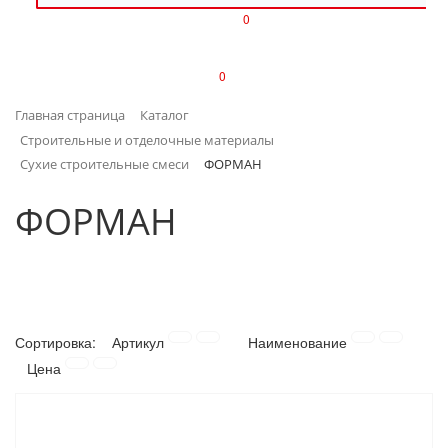
0
ИЗДЕЛИЯ ИЗ ПЛАСТМАССЫ
0
ИНСТРУМЕНТЫ
Главная страница
Каталог
ИНТЕРЬЕР
Строительные и отделочные материалы
Сухие строительные смеси
ФОРМАН
КАНЦТОВАРЫ
ФОРМАН
КЛИМАТИЧЕСКАЯ ТЕХНИКА
КРЕПЕЖ И СКОБЯНЫЕ ИЗДЕЛИЯ
ЛАКОКРАСОЧНЫЕ МАТЕРИАЛЫ
Сортировка:
Артикул
Наименование
Цена
НАСОСНОЕ ОБОРУДОВАНИЕ
ПОСУДА