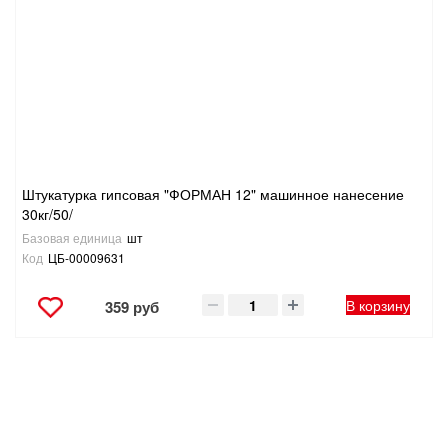
САНТЕХНИКА
СВАРОЧНОЕ ОБОРУДОВАНИЕ И МАТЕРИАЛЫ
СКЛАДСКОЕ ОБОРУДОВАНИЕ
СНЕГОУБОРОЧНЫЙ ИНВЕНТАРЬ
Штукатурка гипсовая "ФОРМАН 12" машинное нанесение
30кг/50/
СТРЕМЯНКИ,ЛЕСТНИЦЫ
Базовая единица
шт
Код
ЦБ-00009631
СТРОИТЕЛЬНЫЕ И ОТДЕЛОЧНЫЕ МАТЕРИАЛЫ
В корзину
359 руб
ТОВАРЫ ДЛЯ АВТО
ТОВАРЫ ДЛЯ ДОМА
ТОВАРЫ ДЛЯ ЖИВОТНЫХ