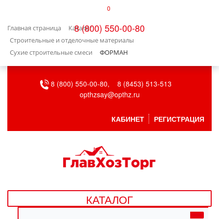
0
КАТАЛОГ
8 (800) 550-00-80
Главная страница
Каталог
БЫТОВАЯ ТЕХНИКА
Строительные и отделочные материалы
Сухие строительные смеси
ФОРМАН
БЫТОВАЯ ХИМИЯ/УБОРКА
8 (800) 550-00-80,
8 (8453) 513-513
ВЕНТИЛЯЦИЯ
opthzsay@opthz.ru
ВСЕ ДЛЯ БАНИ
КАБИНЕТ
РЕГИСТРАЦИЯ
ГАЗОВОЕ ОБОРУДОВАНИЕ
ДАЧА, САД И ОГОРОД
ДВЕРНЫЕ ПОЛОТНА
КАТАЛОГ
ДЕТСКИЕ ТОВАРЫ