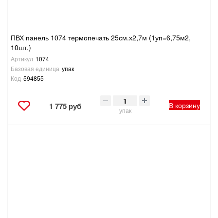
ПВХ панель 1074 термопечать 25см.х2,7м (1уп=6,75м2,
10шт.)
Артикул
1074
Базовая единица
упак
Код
594855
В корзину
1 775 руб
упак