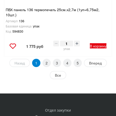
ПВХ панель 136 термопечать 25см.х2,7м (1уп=6,75м2,
10шт.)
Артикул
136
Базовая единица
упак
Код
594830
В корзину
1 775 руб
упак
Назад
1
2
3
4
5
Вперед
Все
Отдел закупки