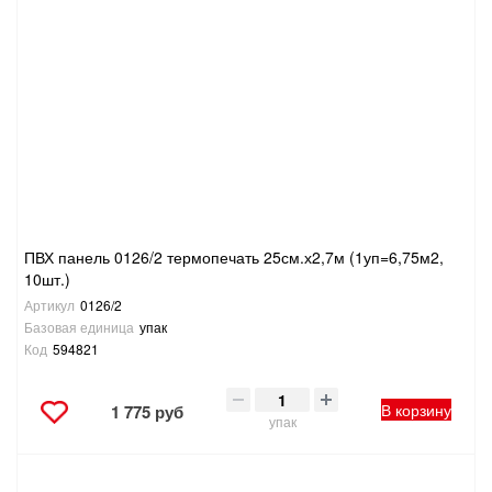
ПВХ панель 0126/2 термопечать 25см.х2,7м (1уп=6,75м2,
10шт.)
Артикул
0126/2
Базовая единица
упак
Код
594821
В корзину
1 775 руб
упак