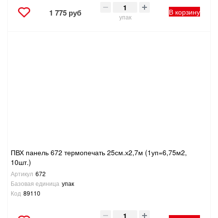
В корзину
1 775 руб
упак
ПВХ панель 672 термопечать 25см.х2,7м (1уп=6,75м2,
10шт.)
Артикул
672
Базовая единица
упак
Код
89110