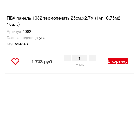
ПВХ панель 1082 термопечать 25см.х2,7м (1уп=6,75м2,
10шт.)
Артикул
1082
Базовая единица
упак
Код
594843
В корзину
1 743 руб
упак