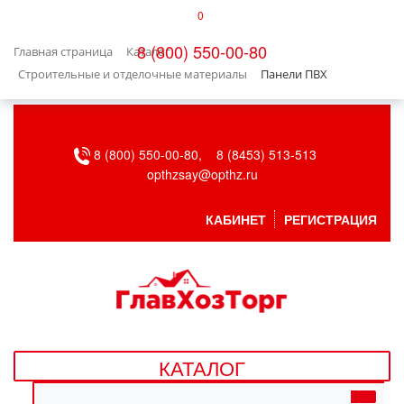
0
КАТАЛОГ
8 (800) 550-00-80
Главная страница
Каталог
БЫТОВАЯ ТЕХНИКА
Строительные и отделочные материалы
Панели ПВХ
БЫТОВАЯ ХИМИЯ/УБОРКА
8 (800) 550-00-80,
8 (8453) 513-513
ВЕНТИЛЯЦИЯ
opthzsay@opthz.ru
ВСЕ ДЛЯ БАНИ
КАБИНЕТ
РЕГИСТРАЦИЯ
ГАЗОВОЕ ОБОРУДОВАНИЕ
ДАЧА, САД И ОГОРОД
ДВЕРНЫЕ ПОЛОТНА
КАТАЛОГ
ДЕТСКИЕ ТОВАРЫ