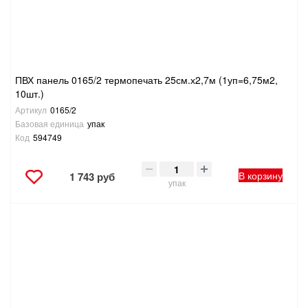
ПВХ панель 0165/2 термопечать 25см.х2,7м (1уп=6,75м2,
10шт.)
Артикул
0165/2
Базовая единица
упак
Код
594749
В корзину
1 743 руб
упак