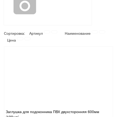
САНТЕХНИКА
СВАРОЧНОЕ ОБОРУДОВАНИЕ И МАТЕРИАЛЫ
Сортировка:
Артикул
Наименование
СКЛАДСКОЕ ОБОРУДОВАНИЕ
Цена
СНЕГОУБОРОЧНЫЙ ИНВЕНТАРЬ
СТРЕМЯНКИ,ЛЕСТНИЦЫ
СТРОИТЕЛЬНЫЕ И ОТДЕЛОЧНЫЕ МАТЕРИАЛЫ
ТОВАРЫ ДЛЯ АВТО
ТОВАРЫ ДЛЯ ДОМА
Заглушка для подоконника ПВХ двухсторонняя 600мм
ТОВАРЫ ДЛЯ ЖИВОТНЫХ
/100шт/