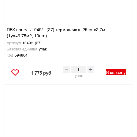
ПВХ панель 1049/1 (27) термопечать 25см.х2,7м
(1уп=6,75м2, 10шт.)
Артикул
1049/1 (27)
Базовая единица
упак
Код
594864
В корзину
1 775 руб
упак