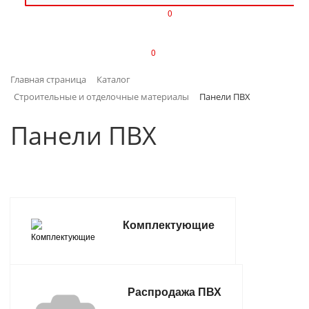
0
ИЗДЕЛИЯ ИЗ ПЛАСТМАССЫ
0
ИНСТРУМЕНТЫ
Главная страница
Каталог
ИНТЕРЬЕР
Строительные и отделочные материалы
Панели ПВХ
КАНЦТОВАРЫ
Панели ПВХ
КЛИМАТИЧЕСКАЯ ТЕХНИКА
КРЕПЕЖ И СКОБЯНЫЕ ИЗДЕЛИЯ
Комплектующие
ЛАКОКРАСОЧНЫЕ МАТЕРИАЛЫ
НАСОСНОЕ ОБОРУДОВАНИЕ
Распродажа ПВХ
ПОСУДА