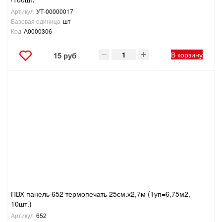
Артикул
УТ-00000017
ТОВАРЫ ДЛЯ ОТДЫХА И ТУРИЗМА
Базовая единица
шт
Код
А0000306
ЭЛЕКТРОИНСТРУМЕНТЫ, БЕНЗОИНСТРУМЕНТЫ
В корзину
15 руб
ЭЛЕКТРОМОНТАЖНЫЕ ТОВАРЫ, СВЕТОТЕХНИКА
ПВХ панель 652 термопечать 25см.х2,7м (1уп=6,75м2,
10шт.)
Артикул
652