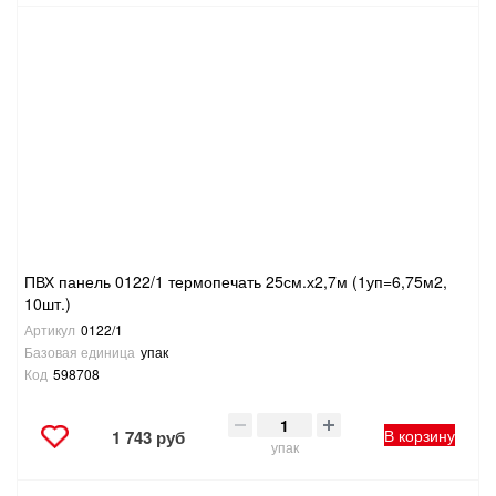
ПВХ панель 0122/1 термопечать 25см.х2,7м (1уп=6,75м2,
10шт.)
Артикул
0122/1
Базовая единица
упак
Код
598708
В корзину
1 743 руб
упак