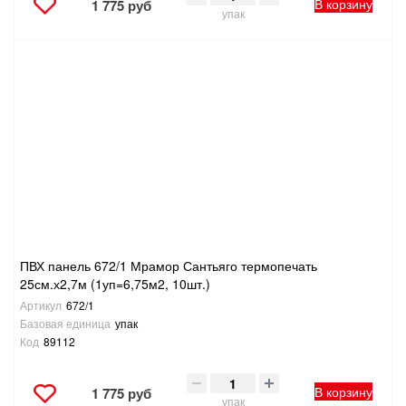
В корзину
1 775 руб
упак
ПВХ панель 672/1 Мрамор Сантьяго термопечать
25см.х2,7м (1уп=6,75м2, 10шт.)
Артикул
672/1
Базовая единица
упак
Код
89112
В корзину
1 775 руб
упак