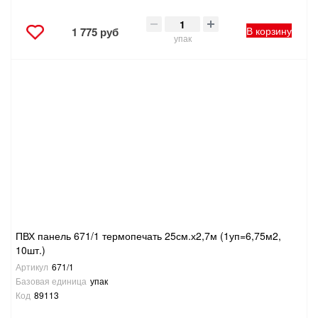
В корзину
1 775 руб
упак
ПВХ панель 671/1 термопечать 25см.х2,7м (1уп=6,75м2,
10шт.)
Артикул
671/1
Базовая единица
упак
Код
89113