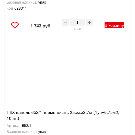
Базовая единица
упак
Код
628311
В корзину
1 743 руб
упак
ПВХ панель 652/1 термопечать 25см.х2,7м (1уп=6,75м2,
10шт.)
Артикул
652/1
Базовая единица
упак