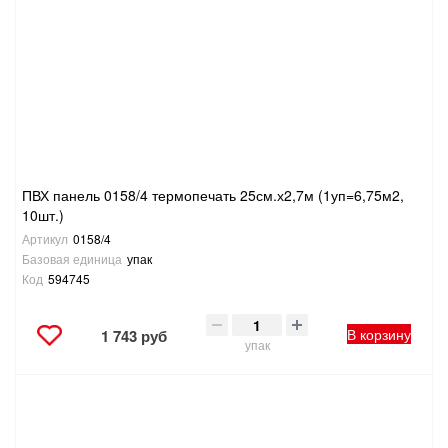
ПВХ панель 0158/4 термопечать 25см.х2,7м (1уп=6,75м2,
10шт.)
Артикул
0158/4
Базовая единица
упак
Код
594745
В корзину
1 743 руб
упак