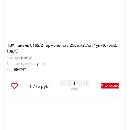
ПВХ панель 0162/2 термопечать 25см.х2,7м (1уп=6,75м2,
10шт.)
Артикул
0162/2
Базовая единица
упак
Код
594747
В корзину
1 775 руб
упак