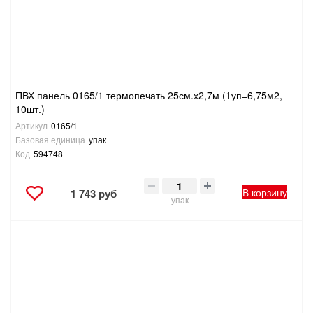
ПВХ панель 0165/1 термопечать 25см.х2,7м (1уп=6,75м2,
10шт.)
Артикул
0165/1
Базовая единица
упак
Код
594748
В корзину
1 743 руб
упак