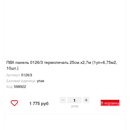
ПВХ панель 0126/3 термопечать 25см.х2,7м (1уп=6,75м2,
10шт.)
Артикул
0126/3
Базовая единица
упак
Код
598922
В корзину
1 775 руб
упак