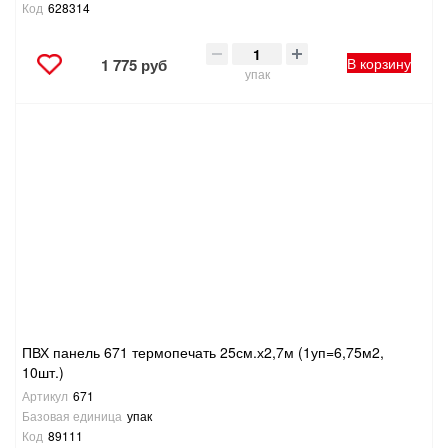
Код
628314
В корзину
1 775 руб
упак
ПВХ панель 671 термопечать 25см.х2,7м (1уп=6,75м2,
10шт.)
Артикул
671
Базовая единица
упак
Код
89111