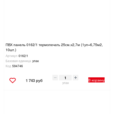
ПВХ панель 0162/1 термопечать 25см.х2,7м (1уп=6,75м2,
10шт.)
Артикул
0162/1
Базовая единица
упак
Код
594746
В корзину
1 743 руб
упак