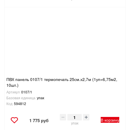
ПВХ панель 0107/1 термопечать 25см.х2,7м (1уп=6,75м2,
10шт.)
Артикул
0107/1
Базовая единица
упак
Код
594812
В корзину
1 775 руб
упак