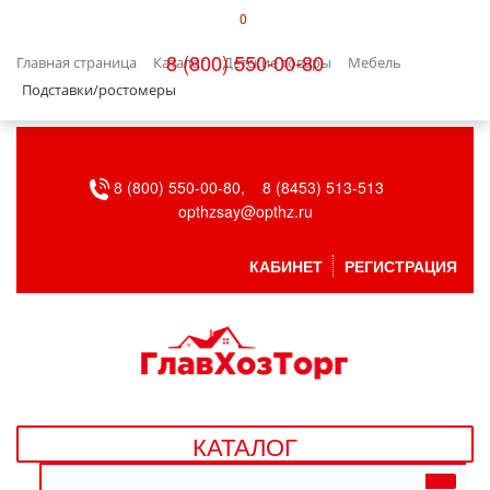
0
КАТАЛОГ
8 (800) 550-00-80
Главная страница
Каталог
Детские товары
Мебель
БЫТОВАЯ ТЕХНИКА
Подставки/ростомеры
БЫТОВАЯ ХИМИЯ/УБОРКА
8 (800) 550-00-80,
8 (8453) 513-513
ВЕНТИЛЯЦИЯ
opthzsay@opthz.ru
ВСЕ ДЛЯ БАНИ
КАБИНЕТ
РЕГИСТРАЦИЯ
ГАЗОВОЕ ОБОРУДОВАНИЕ
ДАЧА, САД И ОГОРОД
ДВЕРНЫЕ ПОЛОТНА
КАТАЛОГ
ДЕТСКИЕ ТОВАРЫ