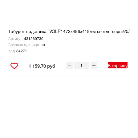
Табурет-подставка "VOLF" 472х486х418мм светло-серый/5/
Артикул
431260730
Базовая единица
шт
Код
84271
В корзину
1 159.70 руб