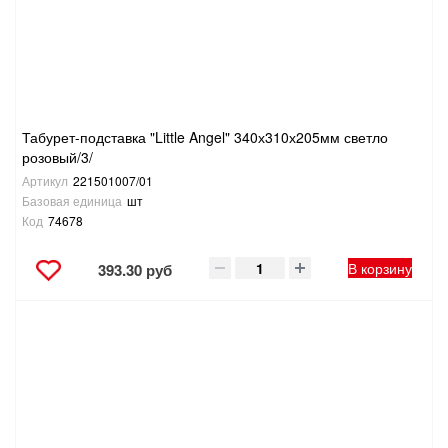
Табурет-подставка "Little Angel" 340х310х205мм светло
розовый/3/
Артикул
221501007/01
Базовая единица
шт
Код
74678
В корзину
393.30 руб