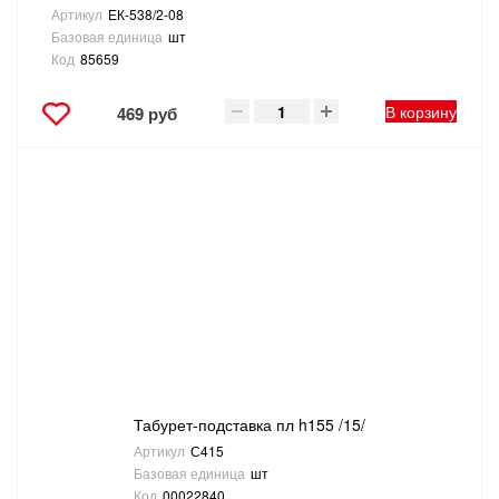
Артикул
ЕК-538/2-08
Базовая единица
шт
Код
85659
В корзину
469 руб
Табурет-подставка пл h155 /15/
Артикул
С415
Базовая единица
шт
Код
00022840