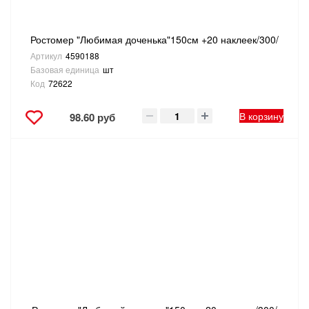
Ростомер "Любимая доченька"150см +20 наклеек/300/
Артикул
4590188
Базовая единица
шт
Код
72622
В корзину
98.60 руб