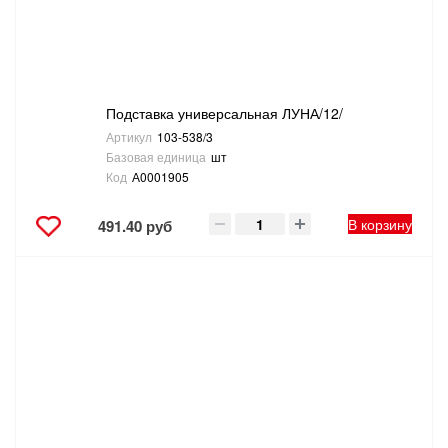
ТОВАРЫ ДЛЯ ОТДЫХА И ТУРИЗМА
ЭЛЕКТРОИНСТРУМЕНТЫ, БЕНЗОИНСТРУМЕНТЫ
Подставка универсальная ЛУНА/12/
ЭЛЕКТРОМОНТАЖНЫЕ ТОВАРЫ, СВЕТОТЕХНИКА
Артикул
103-538/3
Базовая единица
шт
Код
А0001905
В корзину
491.40 руб