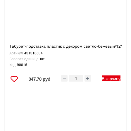
Табурет-подставка пластик с декором светло-бежевый/12/
Артикул
431316534
Базовая единица
шт
Код
90016
В корзину
347.70 руб