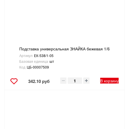
САНТЕХНИКА
СВАРОЧНОЕ ОБОРУДОВАНИЕ И МАТЕРИАЛЫ
СКЛАДСКОЕ ОБОРУДОВАНИЕ
Подставка универсальная ЗНАЙКА бежевая 1/6
СНЕГОУБОРОЧНЫЙ ИНВЕНТАРЬ
Артикул
ЕК-538/1-05
Базовая единица
шт
СТРЕМЯНКИ,ЛЕСТНИЦЫ
Код
ЦБ-00007509
СТРОИТЕЛЬНЫЕ И ОТДЕЛОЧНЫЕ МАТЕРИАЛЫ
В корзину
342.10 руб
ТОВАРЫ ДЛЯ АВТО
ТОВАРЫ ДЛЯ ДОМА
ТОВАРЫ ДЛЯ ЖИВОТНЫХ