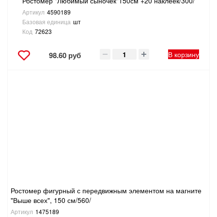
Ростомер "Любимый сыночек"150см +20 наклеек/300/
Артикул
4590189
Базовая единица
шт
Код
72623
В корзину
98.60 руб
Ростомер фигурный с передвижным элементом на магните
"Выше всех", 150 см/560/
Артикул
1475189