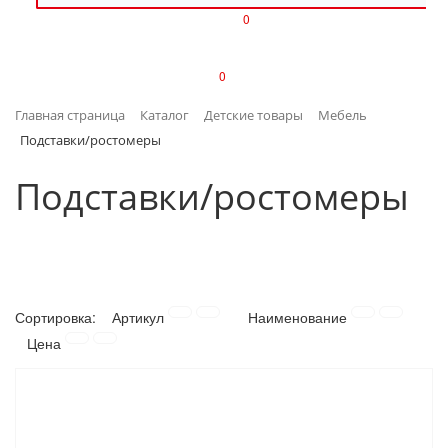
0
ИЗДЕЛИЯ ИЗ ПЛАСТМАССЫ
0
ИНСТРУМЕНТЫ
Главная страница
Каталог
Детские товары
Мебель
ИНТЕРЬЕР
Подставки/ростомеры
КАНЦТОВАРЫ
Подставки/ростомеры
КЛИМАТИЧЕСКАЯ ТЕХНИКА
КРЕПЕЖ И СКОБЯНЫЕ ИЗДЕЛИЯ
Сортировка:
Артикул
Наименование
ЛАКОКРАСОЧНЫЕ МАТЕРИАЛЫ
Цена
НАСОСНОЕ ОБОРУДОВАНИЕ
ПОСУДА