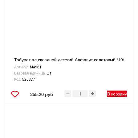
Табурет пл складной детский Алфавит салатовый /10/
Артикул
М4961
Базовая единица
шт
Код
525377
В корзину
255.20 руб