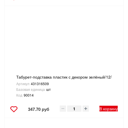
Табурет-подставка пластик с декором зелёный/12/
Артикул
431316509
Базовая единица
шт
Код
90014
В корзину
347.70 руб