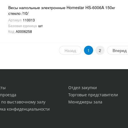
Весы напольные электронные Homestar HS-6006A 150кг
стекло /10/
Артикул
110013
Базовая единица
шт
Код
А0006258
Назад
1
2
Вперед
кты
Отдел закупки
 проезда
Торговые представители
 по выставочному залу
Менеджеры зала
ика конфиденциальности