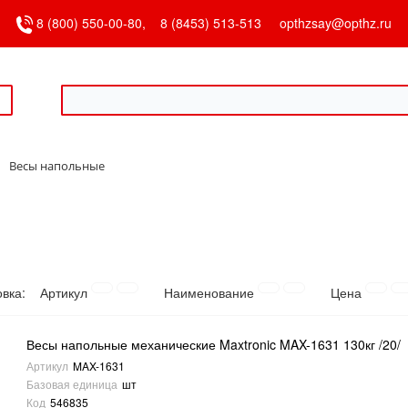
8 (800) 550-00-80,
8 (8453) 513-513
opthzsay@opthz.ru
Весы напольные
овка:
Артикул
Наименование
Цена
Весы напольные механические Maxtronic MAX-1631 130кг /20/
Артикул
MAX-1631
Базовая единица
шт
Код
546835