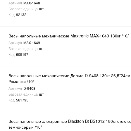
Артикул
MAX-1648
Базовая единица
шт
Код
92132
Весы напольные механические Maxtronic MAX-1649 130кг /10/
Артикул
MAX-1649
Базовая единица
шт
Код
605197
Весы напольные механические Дельта D-9408 130кг 26,5*24см
Ромашки /10/
Артикул
D-9408
Базовая единица
шт
Код
561795
Весы напольные электронные Blackton Bt BS1012 180кг стекло
темно-серый /10/