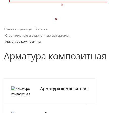
0
ИЗДЕЛИЯ ИЗ ПЛАСТМАССЫ
0
ИНСТРУМЕНТЫ
Главная страница
Каталог
ИНТЕРЬЕР
Строительные и отделочные материалы
Арматура композитная
КАНЦТОВАРЫ
Арматура композитная
КЛИМАТИЧЕСКАЯ ТЕХНИКА
КРЕПЕЖ И СКОБЯНЫЕ ИЗДЕЛИЯ
ЛАКОКРАСОЧНЫЕ МАТЕРИАЛЫ
Арматура композитная
НАСОСНОЕ ОБОРУДОВАНИЕ
ПОСУДА