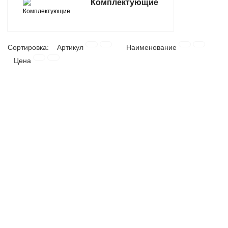
Комплектующие
САНТЕХНИКА
СВАРОЧНОЕ ОБОРУДОВАНИЕ И МАТЕРИАЛЫ
Сортировка:
Артикул
Наименование
Цена
СКЛАДСКОЕ ОБОРУДОВАНИЕ
СНЕГОУБОРОЧНЫЙ ИНВЕНТАРЬ
СТРЕМЯНКИ,ЛЕСТНИЦЫ
СТРОИТЕЛЬНЫЕ И ОТДЕЛОЧНЫЕ МАТЕРИАЛЫ
ТОВАРЫ ДЛЯ АВТО
ТОВАРЫ ДЛЯ ДОМА
ТОВАРЫ ДЛЯ ЖИВОТНЫХ