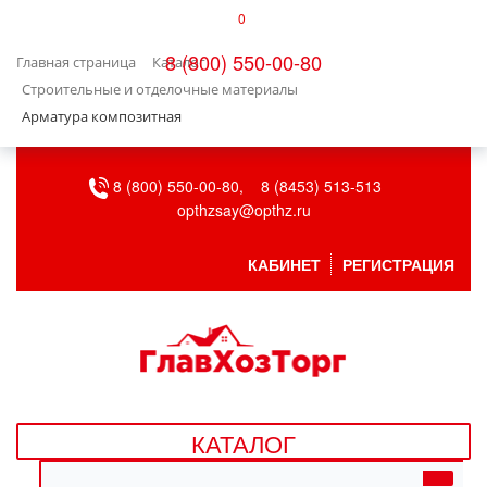
0
КАТАЛОГ
8 (800) 550-00-80
Главная страница
Каталог
БЫТОВАЯ ТЕХНИКА
Строительные и отделочные материалы
Арматура композитная
БЫТОВАЯ ХИМИЯ/УБОРКА
8 (800) 550-00-80,
8 (8453) 513-513
ВЕНТИЛЯЦИЯ
opthzsay@opthz.ru
ВСЕ ДЛЯ БАНИ
КАБИНЕТ
РЕГИСТРАЦИЯ
ГАЗОВОЕ ОБОРУДОВАНИЕ
ДАЧА, САД И ОГОРОД
ДВЕРНЫЕ ПОЛОТНА
КАТАЛОГ
ДЕТСКИЕ ТОВАРЫ