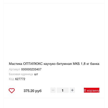
Мастика ОПТИЛЮКС каучуко-битумная МКБ 1,8 кг банка
Артикул
000000233407
Базовая единица
шт
Код
627772
В корзину
375.20 руб