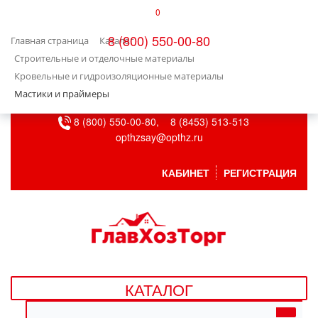
0
КАТАЛОГ
8 (800) 550-00-80
Главная страница
Каталог
БЫТОВАЯ ТЕХНИКА
Строительные и отделочные материалы
Кровельные и гидроизоляционные материалы
БЫТОВАЯ ХИМИЯ/УБОРКА
Мастики и праймеры
8 (800) 550-00-80,
8 (8453) 513-513
ВЕНТИЛЯЦИЯ
opthzsay@opthz.ru
ВСЕ ДЛЯ БАНИ
КАБИНЕТ
РЕГИСТРАЦИЯ
ГАЗОВОЕ ОБОРУДОВАНИЕ
ДАЧА, САД И ОГОРОД
ДВЕРНЫЕ ПОЛОТНА
КАТАЛОГ
ДЕТСКИЕ ТОВАРЫ