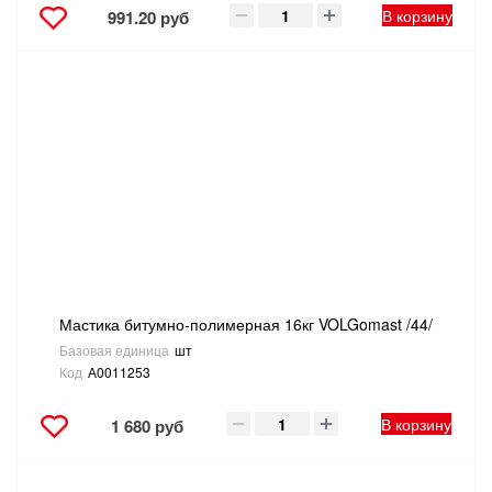
В корзину
991.20 руб
Мастика битумно-полимерная 16кг VOLGomast /44/
Базовая единица
шт
Код
А0011253
В корзину
1 680 руб