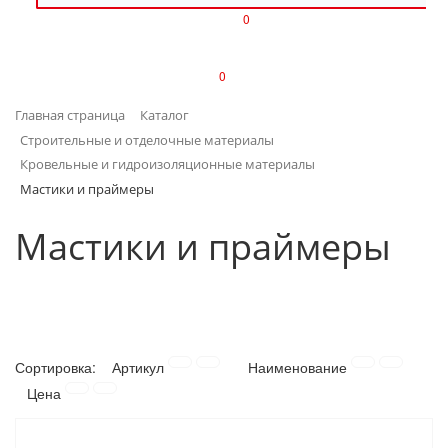
0
ИЗДЕЛИЯ ИЗ ПЛАСТМАССЫ
0
ИНСТРУМЕНТЫ
Главная страница
Каталог
ИНТЕРЬЕР
Строительные и отделочные материалы
Кровельные и гидроизоляционные материалы
КАНЦТОВАРЫ
Мастики и праймеры
КЛИМАТИЧЕСКАЯ ТЕХНИКА
Мастики и праймеры
КРЕПЕЖ И СКОБЯНЫЕ ИЗДЕЛИЯ
ЛАКОКРАСОЧНЫЕ МАТЕРИАЛЫ
Сортировка:
Артикул
Наименование
НАСОСНОЕ ОБОРУДОВАНИЕ
Цена
ПОСУДА