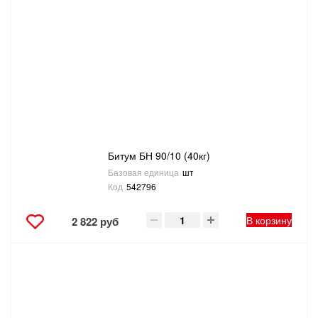
САНТЕХНИКА
СВАРОЧНОЕ ОБОРУДОВАНИЕ И МАТЕРИАЛЫ
СКЛАДСКОЕ ОБОРУДОВАНИЕ
СНЕГОУБОРОЧНЫЙ ИНВЕНТАРЬ
Битум БН 90/10 (40кг)
СТРЕМЯНКИ,ЛЕСТНИЦЫ
Базовая единица
шт
Код
542796
СТРОИТЕЛЬНЫЕ И ОТДЕЛОЧНЫЕ МАТЕРИАЛЫ
В корзину
2 822 руб
ТОВАРЫ ДЛЯ АВТО
ТОВАРЫ ДЛЯ ДОМА
ТОВАРЫ ДЛЯ ЖИВОТНЫХ