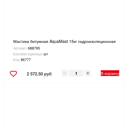
ТОВАРЫ ДЛЯ ОТДЫХА И ТУРИЗМА
ЭЛЕКТРОИНСТРУМЕНТЫ, БЕНЗОИНСТРУМЕНТЫ
ЭЛЕКТРОМОНТАЖНЫЕ ТОВАРЫ, СВЕТОТЕХНИКА
Мастика битумная AquaMast 15кг гидроизоляционная
Артикул
688795
Базовая единица
шт
Код
86777
В корзину
2 572.50 руб