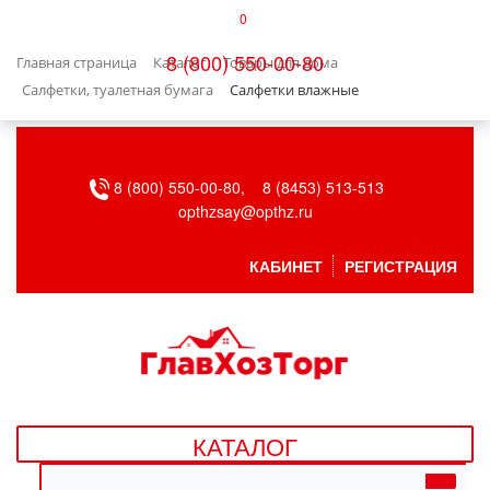
0
КАТАЛОГ
8 (800) 550-00-80
Главная страница
Каталог
Товары для дома
БЫТОВАЯ ТЕХНИКА
Салфетки, туалетная бумага
Салфетки влажные
БЫТОВАЯ ХИМИЯ/УБОРКА
8 (800) 550-00-80,
8 (8453) 513-513
ВЕНТИЛЯЦИЯ
opthzsay@opthz.ru
ВСЕ ДЛЯ БАНИ
КАБИНЕТ
РЕГИСТРАЦИЯ
ГАЗОВОЕ ОБОРУДОВАНИЕ
ДАЧА, САД И ОГОРОД
ДВЕРНЫЕ ПОЛОТНА
КАТАЛОГ
ДЕТСКИЕ ТОВАРЫ