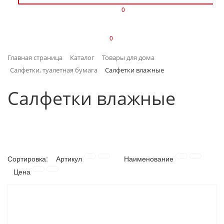
0
ИЗДЕЛИЯ ИЗ ПЛАСТМАССЫ
0
ИНСТРУМЕНТЫ
Главная страница
Каталог
Товары для дома
ИНТЕРЬЕР
Салфетки, туалетная бумага
Салфетки влажные
КАНЦТОВАРЫ
Салфетки влажные
КЛИМАТИЧЕСКАЯ ТЕХНИКА
КРЕПЕЖ И СКОБЯНЫЕ ИЗДЕЛИЯ
Сортировка:
Артикул
Наименование
ЛАКОКРАСОЧНЫЕ МАТЕРИАЛЫ
Цена
НАСОСНОЕ ОБОРУДОВАНИЕ
ПОСУДА