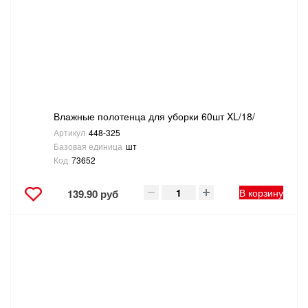
САНТЕХНИКА
СВАРОЧНОЕ ОБОРУДОВАНИЕ И МАТЕРИАЛЫ
СКЛАДСКОЕ ОБОРУДОВАНИЕ
Влажные полотенца для уборки 60шт XL/18/
СНЕГОУБОРОЧНЫЙ ИНВЕНТАРЬ
Артикул
448-325
Базовая единица
шт
СТРЕМЯНКИ,ЛЕСТНИЦЫ
Код
73652
СТРОИТЕЛЬНЫЕ И ОТДЕЛОЧНЫЕ МАТЕРИАЛЫ
В корзину
139.90 руб
ТОВАРЫ ДЛЯ АВТО
ТОВАРЫ ДЛЯ ДОМА
ТОВАРЫ ДЛЯ ЖИВОТНЫХ