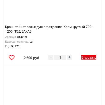
ТОВАРЫ ДЛЯ ОТДЫХА И ТУРИЗМА
ЭЛЕКТРОИНСТРУМЕНТЫ, БЕНЗОИНСТРУМЕНТЫ
Кронштейн телеск.к душ.ограждению Хром круглый 700-
ЭЛЕКТРОМОНТАЖНЫЕ ТОВАРЫ, СВЕТОТЕХНИКА
1200 ПОД ЗАКАЗ
Артикул
314209
Базовая единица
шт
Код
94270
В корзину
2 600 руб