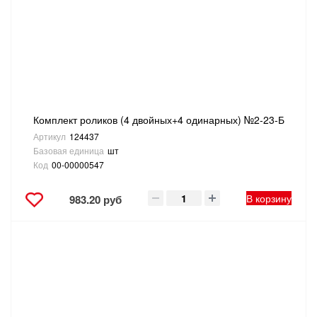
САНТЕХНИКА
СВАРОЧНОЕ ОБОРУДОВАНИЕ И МАТЕРИАЛЫ
СКЛАДСКОЕ ОБОРУДОВАНИЕ
Комплект роликов (4 двойных+4 одинарных) №2-23-Б
СНЕГОУБОРОЧНЫЙ ИНВЕНТАРЬ
Артикул
124437
Базовая единица
шт
СТРЕМЯНКИ,ЛЕСТНИЦЫ
Код
00-00000547
СТРОИТЕЛЬНЫЕ И ОТДЕЛОЧНЫЕ МАТЕРИАЛЫ
В корзину
983.20 руб
ТОВАРЫ ДЛЯ АВТО
ТОВАРЫ ДЛЯ ДОМА
ТОВАРЫ ДЛЯ ЖИВОТНЫХ