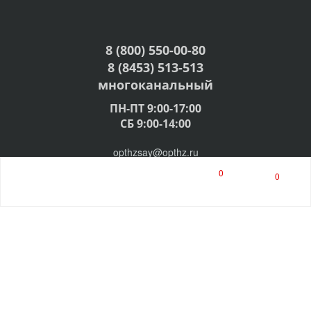
8 (800) 550-00-80
8 (8453) 513-513
многоканальный
ПН-ПТ 9:00-17:00
СБ 9:00-14:00
opthzsay@opthz.ru
0
0
© 2009-2026, ООО "ГлавХозТорг"
Разработка ABC-Expert
Организация осуществляет оптовую торговлю,
розничной торговли нет.