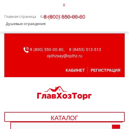
0
КАТАЛОГ
8 (800) 550-00-80
Главная страница
Каталог
Сантехника
БЫТОВАЯ ТЕХНИКА
Душевые ограждения
БЫТОВАЯ ХИМИЯ/УБОРКА
8 (800) 550-00-80,
8 (8453) 513-513
ВЕНТИЛЯЦИЯ
opthzsay@opthz.ru
ВСЕ ДЛЯ БАНИ
КАБИНЕТ
РЕГИСТРАЦИЯ
ГАЗОВОЕ ОБОРУДОВАНИЕ
ДАЧА, САД И ОГОРОД
ДВЕРНЫЕ ПОЛОТНА
КАТАЛОГ
ДЕТСКИЕ ТОВАРЫ