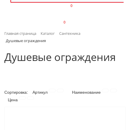
0
ИЗДЕЛИЯ ИЗ ПЛАСТМАССЫ
0
ИНСТРУМЕНТЫ
Главная страница
Каталог
Сантехника
ИНТЕРЬЕР
Душевые ограждения
КАНЦТОВАРЫ
Душевые ограждения
КЛИМАТИЧЕСКАЯ ТЕХНИКА
КРЕПЕЖ И СКОБЯНЫЕ ИЗДЕЛИЯ
Сортировка:
Артикул
Наименование
ЛАКОКРАСОЧНЫЕ МАТЕРИАЛЫ
Цена
НАСОСНОЕ ОБОРУДОВАНИЕ
ПОСУДА