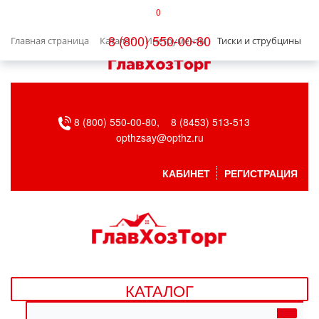
0
КАТАЛОГ
8 (800) 550-00-80
Главная страница
Каталог
Инструменты
Тиски и струбцины
БЫТОВАЯ ТЕХНИКА
БЫТОВАЯ ХИМИЯ/УБОРКА
8 (800) 550-00-80,
8 (8453) 513-513
ВЕНТИЛЯЦИЯ
opthzsay@opthz.ru
ВСЕ ДЛЯ БАНИ
КАБИНЕТ
РЕГИСТРАЦИЯ
ГАЗОВОЕ ОБОРУДОВАНИЕ
ДАЧА, САД И ОГОРОД
ДВЕРНЫЕ ПОЛОТНА
КАТАЛОГ
ДЕТСКИЕ ТОВАРЫ