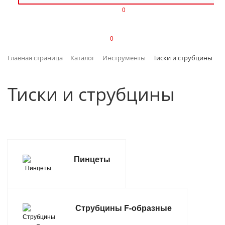
0
ИЗДЕЛИЯ ИЗ ПЛАСТМАССЫ
0
ИНСТРУМЕНТЫ
Главная страница
Каталог
Инструменты
Тиски и струбцины
ИНТЕРЬЕР
Тиски и струбцины
КАНЦТОВАРЫ
КЛИМАТИЧЕСКАЯ ТЕХНИКА
КРЕПЕЖ И СКОБЯНЫЕ ИЗДЕЛИЯ
Пинцеты
ЛАКОКРАСОЧНЫЕ МАТЕРИАЛЫ
НАСОСНОЕ ОБОРУДОВАНИЕ
Струбцины F-образные
ПОСУДА