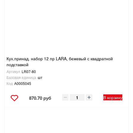
Кух.принад. набор 12 пр LARA, бежевый с квадратной
подставкой
Артикул
LR07-80
Базовая единица
шт
Код
А0005045
В корзину
870.70 руб