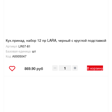
Кух.принад. набор 12 пр LARA, черный с круглой подставкой
Артикул
LR07-81
Базовая единица
шт
Код
А0005047
В корзину
869.90 руб