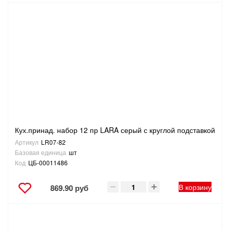
Кух.принад. набор 12 пр LARA серый с круглой подставкой
Артикул
LR07-82
Базовая единица
шт
Код
ЦБ-00011486
В корзину
869.90 руб