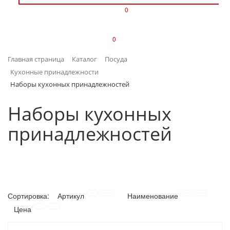
0
ИЗДЕЛИЯ ИЗ ПЛАСТМАССЫ
0
ИНСТРУМЕНТЫ
Главная страница
Каталог
Посуда
ИНТЕРЬЕР
Кухонные принадлежности
Наборы кухонных принадлежностей
КАНЦТОВАРЫ
Наборы кухонных
КЛИМАТИЧЕСКАЯ ТЕХНИКА
принадлежностей
КРЕПЕЖ И СКОБЯНЫЕ ИЗДЕЛИЯ
ЛАКОКРАСОЧНЫЕ МАТЕРИАЛЫ
НАСОСНОЕ ОБОРУДОВАНИЕ
Сортировка:
Артикул
Наименование
Цена
ПОСУДА