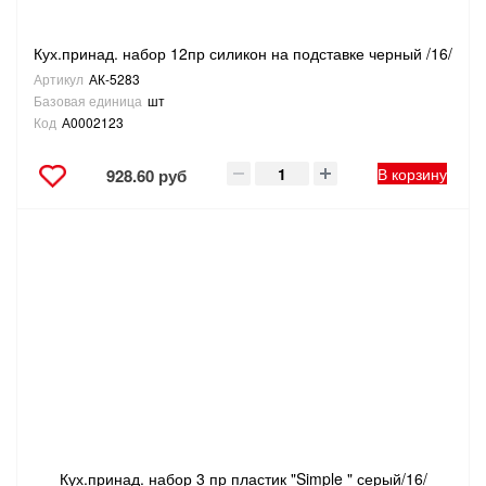
Кух.принад. набор 12пр силикон на подставке черный /16/
Артикул
АК-5283
Базовая единица
шт
Код
А0002123
В корзину
928.60 руб
Кух.принад. набор 3 пр пластик "Simple " серый/16/