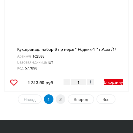
Кух.принад. набор 6 пр нерж " Родник-1 " г.Аша /1/
Артикул
1с2588
Базовая единица
шт
Код
577898
В корзину
1 313.90 руб
Назад
1
2
Вперед
Все