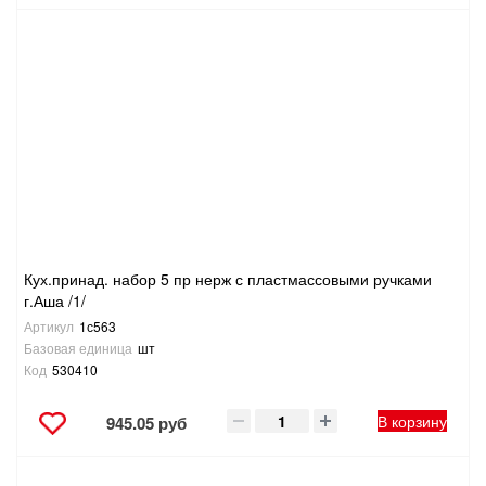
Кух.принад. набор 5 пр нерж с пластмассовыми ручками
г.Аша /1/
Артикул
1с563
Базовая единица
шт
Код
530410
В корзину
945.05 руб