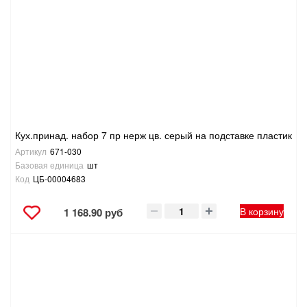
ТОВАРЫ ДЛЯ ОТДЫХА И ТУРИЗМА
ЭЛЕКТРОИНСТРУМЕНТЫ, БЕНЗОИНСТРУМЕНТЫ
ЭЛЕКТРОМОНТАЖНЫЕ ТОВАРЫ, СВЕТОТЕХНИКА
Кух.принад. набор 7 пр нерж цв. серый на подставке пластик
Артикул
671-030
Базовая единица
шт
Код
ЦБ-00004683
В корзину
1 168.90 руб