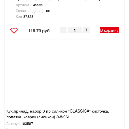
Артикул
С45535
Базовая единица
шт
Код
87823
В корзину
115.70 руб
Кух.принад. набор 3 пр силикон "CLASSICA" кисточка,
лопатка, коврик (силикон) /48/96/
Артикул
103587