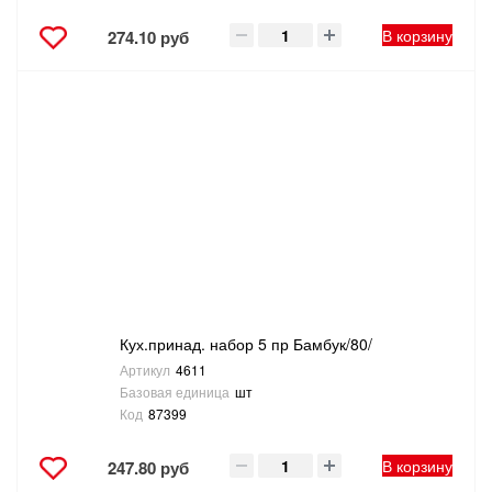
В корзину
274.10 руб
Кух.принад. набор 5 пр Бамбук/80/
Артикул
4611
Базовая единица
шт
Код
87399
В корзину
247.80 руб