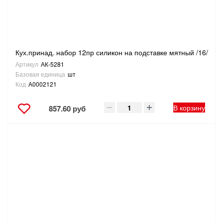
Кух.принад. набор 12пр силикон на подставке мятный /16/
Артикул
АК-5281
Базовая единица
шт
Код
А0002121
В корзину
857.60 руб