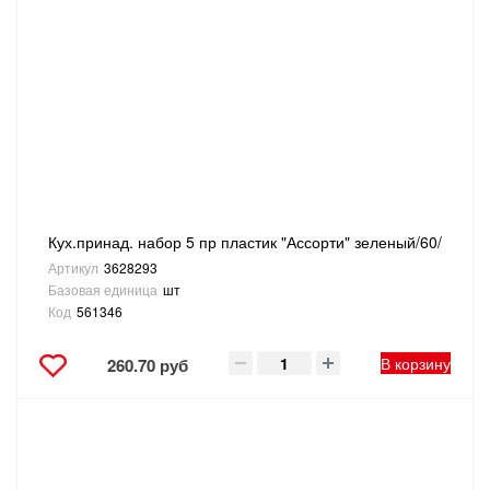
Кух.принад. набор 5 пр пластик "Ассорти" зеленый/60/
Артикул
3628293
Базовая единица
шт
Код
561346
В корзину
260.70 руб