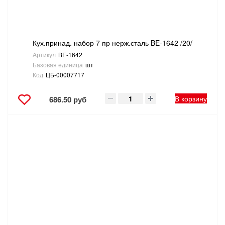
Кух.принад. набор 7 пр нерж.сталь BE-1642 /20/
Артикул
BE-1642
Базовая единица
шт
Код
ЦБ-00007717
В корзину
686.50 руб