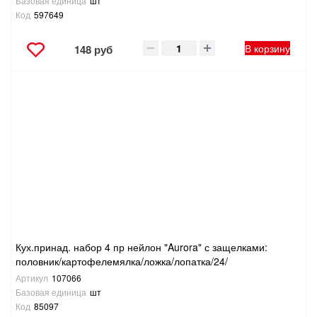
Базовая единица
шт
Код
597649
В корзину
148 руб
Кух.принад. набор 4 пр нейлон "Aurora" с защелками:
половник/картофелемялка/ложка/лопатка/24/
Артикул
107066
Базовая единица
шт
Код
85097