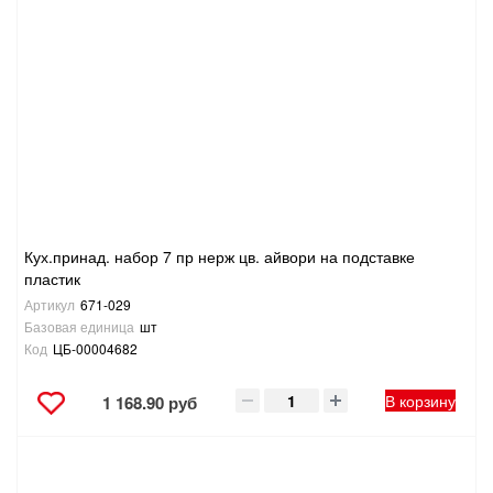
САНТЕХНИКА
СВАРОЧНОЕ ОБОРУДОВАНИЕ И МАТЕРИАЛЫ
СКЛАДСКОЕ ОБОРУДОВАНИЕ
СНЕГОУБОРОЧНЫЙ ИНВЕНТАРЬ
СТРЕМЯНКИ,ЛЕСТНИЦЫ
Кух.принад. набор 7 пр нерж цв. айвори на подставке
пластик
Артикул
671-029
СТРОИТЕЛЬНЫЕ И ОТДЕЛОЧНЫЕ МАТЕРИАЛЫ
Базовая единица
шт
Код
ЦБ-00004682
ТОВАРЫ ДЛЯ АВТО
В корзину
1 168.90 руб
ТОВАРЫ ДЛЯ ДОМА
ТОВАРЫ ДЛЯ ЖИВОТНЫХ