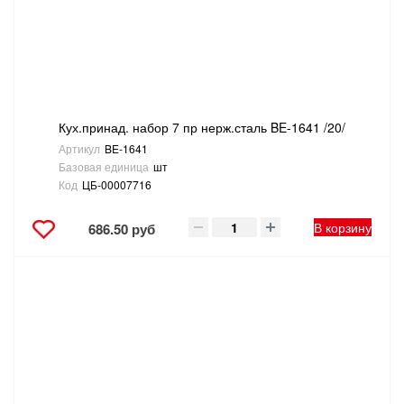
Кух.принад. набор 7 пр нерж.сталь BE-1641 /20/
Артикул
BE-1641
Базовая единица
шт
Код
ЦБ-00007716
В корзину
686.50 руб