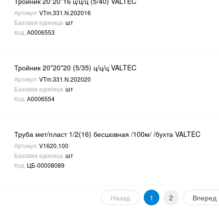
Тройник 20*20*16 ц/ц/ц (5/40) VALTEC
Артикул
VTm.331.N.202016
Базовая единица
шт
Код
А0006553
Тройник 20*20*20 (5/35) ц/ц/ц VALTEC
Артикул
VTm.331.N.202020
Базовая единица
шт
Код
А0006554
Труба мет/пласт 1/2(16) бесшовная /100м/ /бухта VALTEC
Артикул
V1620.100
Базовая единица
шт
Код
ЦБ-00008089
Назад
1
2
Вперед