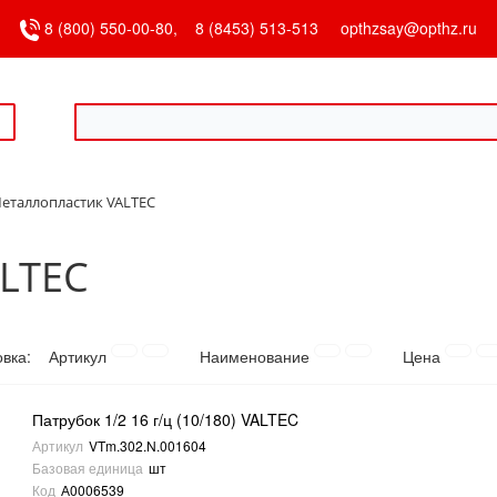
8 (800) 550-00-80,
8 (8453) 513-513
opthzsay@opthz.ru
еталлопластик VALTEC
LTEC
овка:
Артикул
Наименование
Цена
Патрубок 1/2 16 г/ц (10/180) VALTEC
Артикул
VTm.302.N.001604
Базовая единица
шт
Код
А0006539