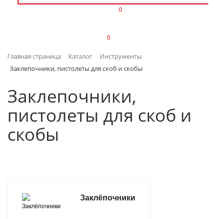
0
ИЗДЕЛИЯ ИЗ ПЛАСТМАССЫ
0
ИНСТРУМЕНТЫ
Главная страница
Каталог
Инструменты
ИНТЕРЬЕР
Заклепочники, пистолеты для скоб и скобы
КАНЦТОВАРЫ
Заклепочники,
пистолеты для скоб и
КЛИМАТИЧЕСКАЯ ТЕХНИКА
скобы
КРЕПЕЖ И СКОБЯНЫЕ ИЗДЕЛИЯ
ЛАКОКРАСОЧНЫЕ МАТЕРИАЛЫ
НАСОСНОЕ ОБОРУДОВАНИЕ
Заклёпочники
ПОСУДА