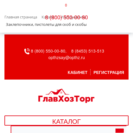
0
КАТАЛОГ
8 (800) 550-00-80
Главная страница
Каталог
Инструменты
БЫТОВАЯ ТЕХНИКА
Заклепочники, пистолеты для скоб и скобы
БЫТОВАЯ ХИМИЯ/УБОРКА
8 (800) 550-00-80,
8 (8453) 513-513
ВЕНТИЛЯЦИЯ
opthzsay@opthz.ru
ВСЕ ДЛЯ БАНИ
КАБИНЕТ
РЕГИСТРАЦИЯ
ГАЗОВОЕ ОБОРУДОВАНИЕ
ДАЧА, САД И ОГОРОД
ДВЕРНЫЕ ПОЛОТНА
КАТАЛОГ
ДЕТСКИЕ ТОВАРЫ