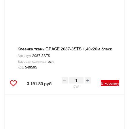
ТОВАРЫ ДЛЯ ОТДЫХА И ТУРИЗМА
ЭЛЕКТРОИНСТРУМЕНТЫ, БЕНЗОИНСТРУМЕНТЫ
ЭЛЕКТРОМОНТАЖНЫЕ ТОВАРЫ, СВЕТОТЕХНИКА
Клеенка ткань GRACE 2087-3STS 1,40х20м блеск
Артикул
2087-3STS
Базовая единица
рул
Код
549595
В корзину
3 191.80 руб
рул