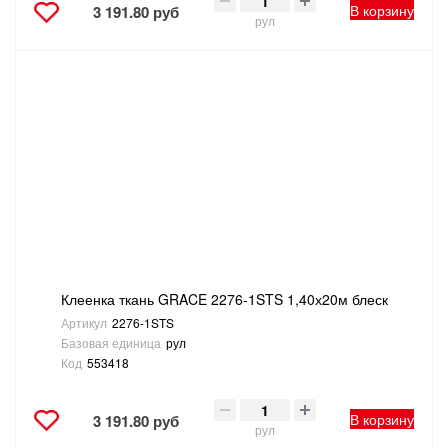
В корзину
3 191.80 руб
рул
Клеенка ткань GRACE 2276-1STS 1,40х20м блеск
Артикул
2276-1STS
Базовая единица
рул
Код
553418
В корзину
3 191.80 руб
рул