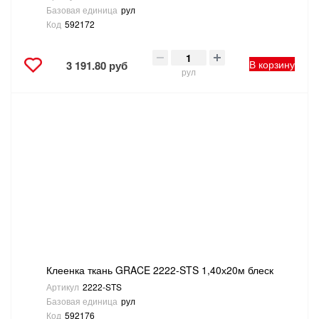
Базовая единица
рул
Код
592172
В корзину
3 191.80 руб
рул
Клеенка ткань GRACE 2222-STS 1,40х20м блеск
Артикул
2222-STS
Базовая единица
рул
Код
592176