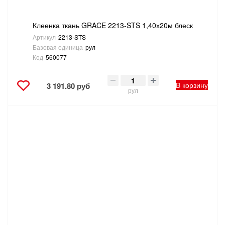
Клеенка ткань GRACE 2213-STS 1,40х20м блеск
Артикул
2213-STS
Базовая единица
рул
Код
560077
В корзину
3 191.80 руб
рул