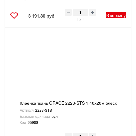
В корзину
3 191.80 руб
рул
Клеенка ткань GRACE 2223-STS 1,40х20м блеск
Артикул
2223-STS
Базовая единица
рул
Код
95988