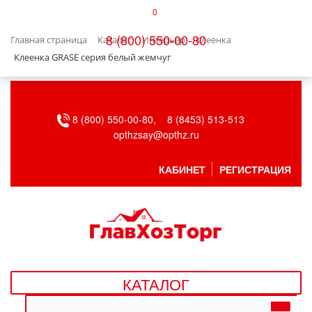
0
КАТАЛОГ
8 (800) 550-00-80
Главная страница
Каталог
Интерьер
Клеенка
БЫТОВАЯ ТЕХНИКА
Клеенка GRASE серия белый жемчуг
БЫТОВАЯ ХИМИЯ/УБОРКА
8 (800) 550-00-80,
8 (8453) 513-513
ВЕНТИЛЯЦИЯ
opthzsay@opthz.ru
ВСЕ ДЛЯ БАНИ
КАБИНЕТ
РЕГИСТРАЦИЯ
ГАЗОВОЕ ОБОРУДОВАНИЕ
ДАЧА, САД И ОГОРОД
ДВЕРНЫЕ ПОЛОТНА
КАТАЛОГ
ДЕТСКИЕ ТОВАРЫ