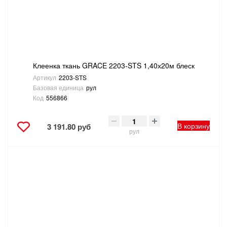
Клеенка ткань GRACE 2203-STS 1,40х20м блеск
Артикул
2203-STS
Базовая единица
рул
Код
556866
В корзину
3 191.80 руб
рул