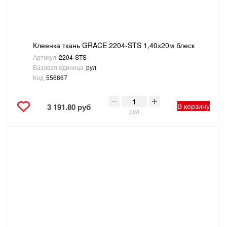
Клеенка ткань GRACE 2204-STS 1,40х20м блеск
Артикул
2204-STS
Базовая единица
рул
Код
556867
В корзину
3 191.80 руб
рул