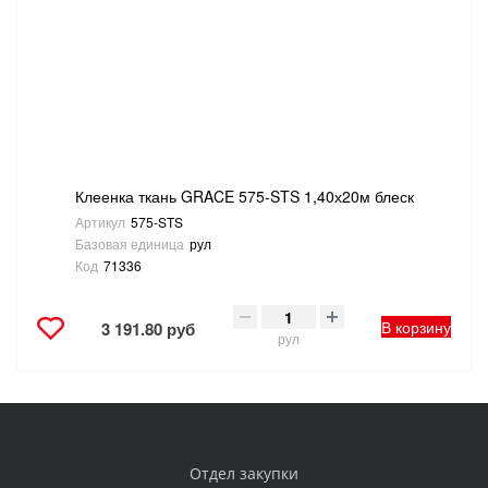
Клеенка ткань GRACE 575-STS 1,40х20м блеск
Артикул
575-STS
Базовая единица
рул
Код
71336
В корзину
3 191.80 руб
рул
Отдел закупки