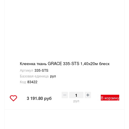
Клеенка ткань GRACE 335-STS 1,40х20м блеск
Артикул
335-STS
Базовая единица
рул
Код
83422
В корзину
3 191.80 руб
рул