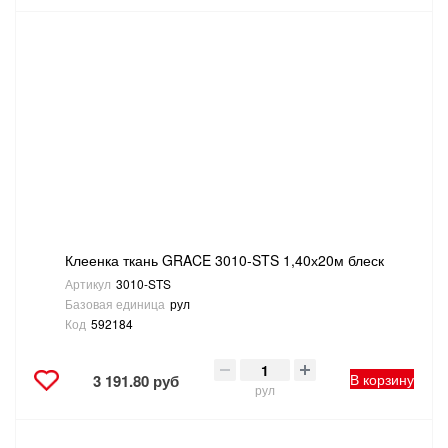
Клеенка ткань GRACE 3010-STS 1,40х20м блеск
Артикул
3010-STS
Базовая единица
рул
Код
592184
В корзину
3 191.80 руб
рул