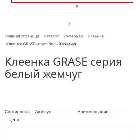
0
ИЗДЕЛИЯ ИЗ ПЛАСТМАССЫ
0
ИНСТРУМЕНТЫ
Главная страница
Каталог
Интерьер
Клеенка
ИНТЕРЬЕР
Клеенка GRASE серия белый жемчуг
КАНЦТОВАРЫ
Клеенка GRASE серия
белый жемчуг
КЛИМАТИЧЕСКАЯ ТЕХНИКА
КРЕПЕЖ И СКОБЯНЫЕ ИЗДЕЛИЯ
ЛАКОКРАСОЧНЫЕ МАТЕРИАЛЫ
Сортировка:
Артикул
Наименование
НАСОСНОЕ ОБОРУДОВАНИЕ
Цена
ПОСУДА