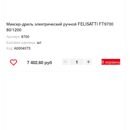
Миксер-дрель электрический ручной FELISATTI FT9700
80/1200
Артикул
9700
Базовая единица
шт
Код
А0004073
В корзину
7 402.60 руб