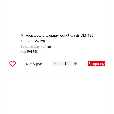
ТОВАРЫ ДЛЯ ОТДЫХА И ТУРИЗМА
ЭЛЕКТРОИНСТРУМЕНТЫ, БЕНЗОИНСТРУМЕНТЫ
ЭЛЕКТРОМОНТАЖНЫЕ ТОВАРЫ, СВЕТОТЕХНИКА
Миксер-дрель электрический Oasis DM-120
Артикул
DM-120
Базовая единица
шт
Код
568758
В корзину
4 715 руб