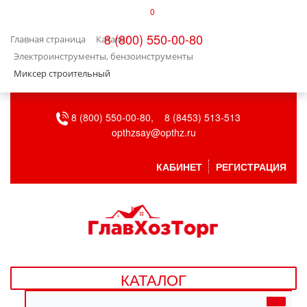
0
КАТАЛОГ
8 (800) 550-00-80
Главная страница
Каталог
БЫТОВАЯ ТЕХНИКА
Электроинструменты, бензоинструменты
Миксер строительный
БЫТОВАЯ ХИМИЯ/УБОРКА
8 (800) 550-00-80,
8 (8453) 513-513
ВЕНТИЛЯЦИЯ
opthzsay@opthz.ru
ВСЕ ДЛЯ БАНИ
КАБИНЕТ
РЕГИСТРАЦИЯ
ГАЗОВОЕ ОБОРУДОВАНИЕ
ДАЧА, САД И ОГОРОД
ДВЕРНЫЕ ПОЛОТНА
КАТАЛОГ
ДЕТСКИЕ ТОВАРЫ