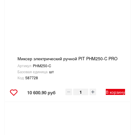
САНТЕХНИКА
СВАРОЧНОЕ ОБОРУДОВАНИЕ И МАТЕРИАЛЫ
СКЛАДСКОЕ ОБОРУДОВАНИЕ
СНЕГОУБОРОЧНЫЙ ИНВЕНТАРЬ
Миксер электрический ручной PIT PHM250-C PRO
Артикул
PHM250-C
СТРЕМЯНКИ,ЛЕСТНИЦЫ
Базовая единица
шт
Код
587728
СТРОИТЕЛЬНЫЕ И ОТДЕЛОЧНЫЕ МАТЕРИАЛЫ
В корзину
10 600.90 руб
ТОВАРЫ ДЛЯ АВТО
ТОВАРЫ ДЛЯ ДОМА
ТОВАРЫ ДЛЯ ЖИВОТНЫХ