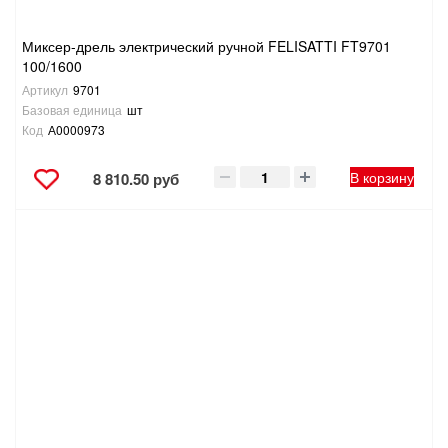
Миксер-дрель электрический ручной FELISATTI FT9701
100/1600
Артикул
9701
Базовая единица
шт
Код
А0000973
В корзину
8 810.50 руб