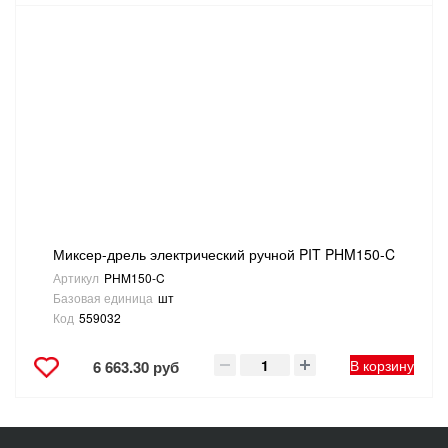
Миксер-дрель электрический ручной PIT PHM150-C
Артикул
PHM150-C
Базовая единица
шт
Код
559032
В корзину
6 663.30 руб