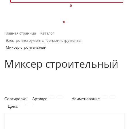
0
ИЗДЕЛИЯ ИЗ ПЛАСТМАССЫ
0
ИНСТРУМЕНТЫ
Главная страница
Каталог
ИНТЕРЬЕР
Электроинструменты, бензоинструменты
Миксер строительный
КАНЦТОВАРЫ
Миксер строительный
КЛИМАТИЧЕСКАЯ ТЕХНИКА
КРЕПЕЖ И СКОБЯНЫЕ ИЗДЕЛИЯ
ЛАКОКРАСОЧНЫЕ МАТЕРИАЛЫ
Сортировка:
Артикул
Наименование
Цена
НАСОСНОЕ ОБОРУДОВАНИЕ
ПОСУДА