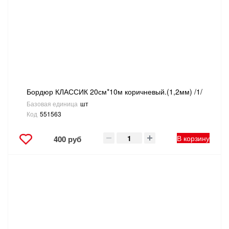
Бордюр КЛАССИК 20см*10м коричневый.(1,2мм) /1/
Базовая единица
шт
Код
551563
В корзину
400 руб