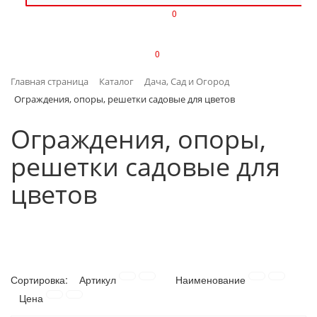
0
ИЗДЕЛИЯ ИЗ ПЛАСТМАССЫ
0
ИНСТРУМЕНТЫ
Главная страница
Каталог
Дача, Сад и Огород
ИНТЕРЬЕР
Ограждения, опоры, решетки садовые для цветов
КАНЦТОВАРЫ
Ограждения, опоры,
решетки садовые для
КЛИМАТИЧЕСКАЯ ТЕХНИКА
цветов
КРЕПЕЖ И СКОБЯНЫЕ ИЗДЕЛИЯ
ЛАКОКРАСОЧНЫЕ МАТЕРИАЛЫ
НАСОСНОЕ ОБОРУДОВАНИЕ
Сортировка:
Артикул
Наименование
Цена
ПОСУДА