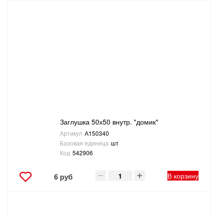
Заглушка 50х50 внутр. "домик"
Артикул
А150340
Базовая единица
шт
Код
542906
В корзину
6 руб