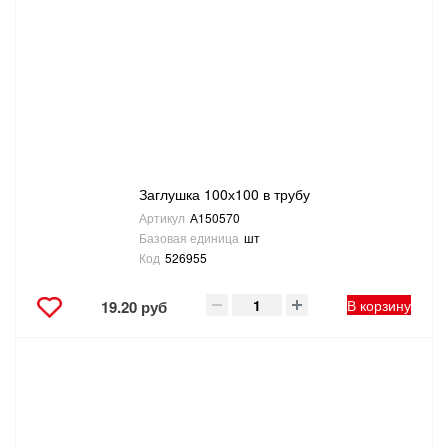
САНТЕХНИКА
СВАРОЧНОЕ ОБОРУДОВАНИЕ И МАТЕРИАЛЫ
СКЛАДСКОЕ ОБОРУДОВАНИЕ
СНЕГОУБОРОЧНЫЙ ИНВЕНТАРЬ
Заглушка 100х100 в трубу
Артикул
А150570
СТРЕМЯНКИ,ЛЕСТНИЦЫ
Базовая единица
шт
Код
526955
СТРОИТЕЛЬНЫЕ И ОТДЕЛОЧНЫЕ МАТЕРИАЛЫ
В корзину
19.20 руб
ТОВАРЫ ДЛЯ АВТО
ТОВАРЫ ДЛЯ ДОМА
ТОВАРЫ ДЛЯ ЖИВОТНЫХ