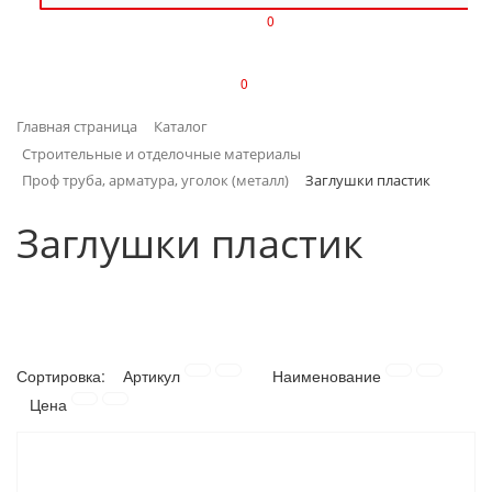
0
ИЗДЕЛИЯ ИЗ ПЛАСТМАССЫ
0
ИНСТРУМЕНТЫ
Главная страница
Каталог
ИНТЕРЬЕР
Строительные и отделочные материалы
Проф труба, арматура, уголок (металл)
Заглушки пластик
КАНЦТОВАРЫ
Заглушки пластик
КЛИМАТИЧЕСКАЯ ТЕХНИКА
КРЕПЕЖ И СКОБЯНЫЕ ИЗДЕЛИЯ
ЛАКОКРАСОЧНЫЕ МАТЕРИАЛЫ
Сортировка:
Артикул
Наименование
Цена
НАСОСНОЕ ОБОРУДОВАНИЕ
ПОСУДА