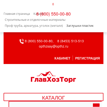
0
КАТАЛОГ
8 (800) 550-00-80
Главная страница
Каталог
БЫТОВАЯ ТЕХНИКА
Строительные и отделочные материалы
Проф труба, арматура, уголок (металл)
Заглушки пластик
БЫТОВАЯ ХИМИЯ/УБОРКА
8 (800) 550-00-80,
8 (8453) 513-513
ВЕНТИЛЯЦИЯ
opthzsay@opthz.ru
ВСЕ ДЛЯ БАНИ
КАБИНЕТ
РЕГИСТРАЦИЯ
ГАЗОВОЕ ОБОРУДОВАНИЕ
ДАЧА, САД И ОГОРОД
ДВЕРНЫЕ ПОЛОТНА
КАТАЛОГ
ДЕТСКИЕ ТОВАРЫ