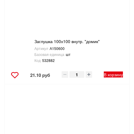
ТОВАРЫ ДЛЯ ОТДЫХА И ТУРИЗМА
ЭЛЕКТРОИНСТРУМЕНТЫ, БЕНЗОИНСТРУМЕНТЫ
ЭЛЕКТРОМОНТАЖНЫЕ ТОВАРЫ, СВЕТОТЕХНИКА
Заглушка 100х100 внутр. "домик"
Артикул
А150600
Базовая единица
шт
Код
532882
В корзину
21.10 руб