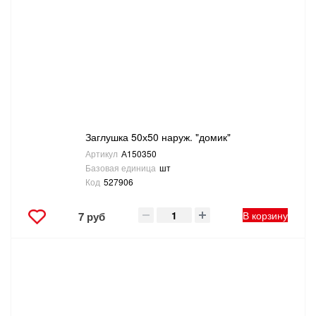
Заглушка 50х50 наруж. "домик"
Артикул
А150350
Базовая единица
шт
Код
527906
В корзину
7 руб